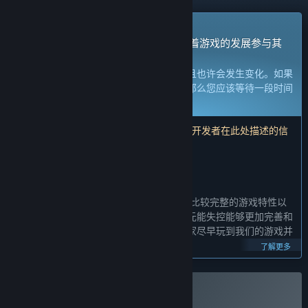
抢先体验游戏
立刻获取体验权限然后开始游戏，并随着游戏的发展参与其
中。
注意：
处于抢先体验的游戏内容尚不完整且也许会发生变化。如果
您不是特别想玩当前这个状态下的游戏，那么您应该等待一段时间
来观察游戏的开发进度。
了解更多
注意：开发者最后一次更新是在 5 年前。 开发者在此处描述的信
息和时间表可能不再是最新的。
开发者的话：
为何要采用抢先体验这种模式？
“目前元能失控已经开发了两年，已经包含比较完整的游戏特性以
及非常丰富的游戏内容，但我们仍然希望元能失控能够更加完善和
丰富。我们决定通过抢先体验的方式让玩家尽早玩到我们的游戏并
给我们很多有益的反馈来完善游戏。
了解更多
和玩家社区的合作对我们来说非常重要，我们希望和玩家一起紧密
合作，让《元能失控》变得更好玩。”
购买 元能失控