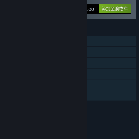
这款游戏的抢先体验状态大约持续多久？
“我们计划进行3-6个月的抢先体验”
添加至购物车
¥ 48.00
计划中的完整版本和抢先体验版本到底有多少不同？
“- 加入更多的怪物组合以及BOSS挑战等内容
- 加入更多的芯片组合、武器道具等
功能
- 加入新的角色
单人
- 加入新的游戏模式以及可解锁的内容
- 优化联机模块以提供更稳定的联机体验”
在线合作
抢先体验版本的现状如何？
同屏/分屏合作
“目前的版本经过两年的研发，已经包括了非常丰富的玩法和内
容。
蒸汽平台成就
蒸汽平台云
我们提供了
- 5个大关卡，每个关卡都有上百个小关卡（房间）选择并随机生
家庭共享
成组合而成
- 4个特工角色，每一个角色都拥有不同的技能
评价
- 100多种武器/道具
- 160多张升级芯片，升级芯片可以组成Build
本游戏适用于8周岁及以上用户
我们会持续去挑调和优化已有的内容，以及更新更多新的内容！”