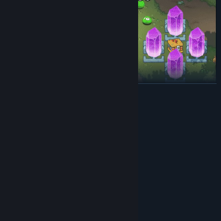
展开阅读
收集芯片 花式闯关
植入芯片散落在地城中，通过芯片英雄可以获得显著的能力成长，
而通过组合芯片可以获得非常多意想不到的效果，配合多人合作游
系统需求
戏，效果翻倍。
最低配置:
需要 64 位处理器和操作系统
Windows 7/8/10
操作系统 *:
Intel Core 2 Duo 2.8 GHz or equivalent
处理器:
4 GB RAM
内存:
Intel® HD Graphics 3000
显卡:
宽带互联网连接
网络:
需要 2 GB 可用空间
存储空间:
所有
声卡: