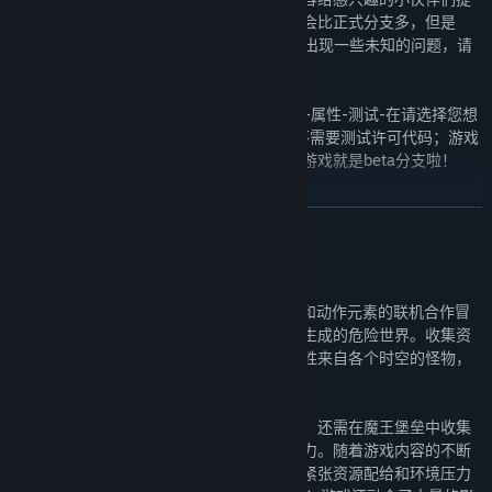
前体验，但既然是未完成的，所以虽然内容会比正式分支多，但是
BUG可能也会比正式分支多一些，也可能会出现一些未知的问题，请
小伙伴们谨慎参与。
Beta分支入口：在蒸汽平台库右键单击游戏-属性-测试-在请选择您想
要参与的测试下拉菜单中选择beta-关闭（不需要测试许可代码；游戏
正在运行时无法切换），待更新完成后进入游戏就是beta分支啦！
关注我们
展开阅读
欢迎大家关注我们的官方信息，了解游戏的最新动态，我们会在上面
关于此游戏
定期同步我们的开发进度。
官方Q群：1095626147
《元能失控》是一款融合了Roguelike 要素和动作元素的联机合作冒
微博：元能失控
险游戏。玩家将和自己的队友一起探索随机生成的危险世界。收集资
B站：元能失控
源，探索堡垒，用各种各样神奇的武器去战胜来自各个时空的怪物，
TapTap：元能失控
揭开堡垒深处魔王的秘密！
玩家不仅仅需要和多种多样的怪物进行战斗，还需在魔王堡垒中收集
各种芯片，开发角色的天赋，提升自己的实力。随着游戏内容的不断
深入，对玩家的挑战也越来越丰富，越来越紧张资源配给和环境压力