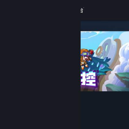
登录
商店
关于
客服
查看桌面版网站
元能失控
Sparks Games
开发者
Spark Game
发行商
Spark Game
运营商
978-7-498-07257-3
出版物号