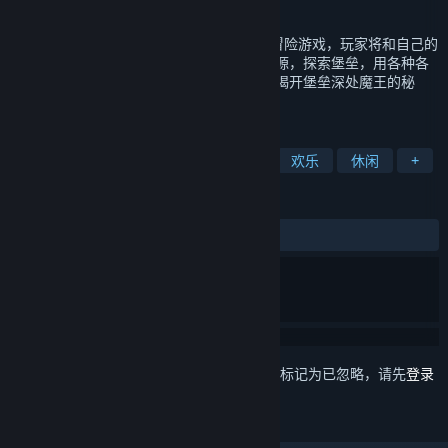
发行日期
2021 年 12 月 9 日
元能失控是一款带有Roguelike元素的合作冒险游戏，玩家将和自己的
队友一起探索随机生成的危险世界。收集资源，探索堡垒，用各种各
样神奇的武器去战胜来自各个时空的怪物，揭开堡垒深处魔王的秘
密！
标签
动作
独立
角色扮演
喜剧
欢乐
休闲
+
评测
发布至今：
多半好评
(589 篇中的 77%)
想要将此项目添加至您的愿望单、关注它或标记为已忽略，请先
登录