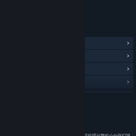
在抢先体验期间和结束之后，游戏价格会有所不同吗？
“最终版本的价格也许会稍稍上涨，最终根据游戏增加的玩法和内
年龄分级机构：中国音像与数字出版协会
容再来决定。”
在开发过程中，你们是如何计划让玩家社区参与进来的？
“我们倾听玩家社区的反馈来调整我们的开发。我们会通过社区、
链接与信息
玩家群、Discord等各种方式与玩家交流，以保证和玩家们的有效
的沟通。我们尤其关注
查看蒸汽平台成就
(90)
- 对玩法的建议和想法
- Bug等各种问题的报告
浏览社区中心
- 联机模式的反馈和优化”
查看更新记录
阅读相关新闻
展开阅读
名称:
元能失控
类型:
动作
,
冒险
,
休闲
,
独立
,
角色扮演
,
抢先体验
发行日期:
2021 年 12 月 9 日
Beta测试分支入口
抢先体验发行日期:
2019 年 4 月 10 日
我们会开放一些还在测试中未正式完成的内容给感兴趣的小伙伴们提