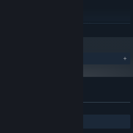
推荐配置:
需要 64 位处理器和操作系统
Windows 7/8/10
操作系统 *:
Intel Core 2 Duo or AMD Athlon 64 X2 5600+
处理器:
展开阅读
4 GB RAM
内存:
联机共斗 有爱互坑
nVidia GeForce GTX 560 series or higher / AMD
显卡:
《元能失控》支持最多四人联机游玩，不同于单人时死一次就全部
HD 6870 or higher
重来的低容错率，联机时玩家可以消耗资源互相拯救，只要不是全
宽带互联网连接
网络:
部队友同时死亡，都是可以互相扶持的往下闯的。
需要 2 GB 可用空间
存储空间:
奖项
所有
声卡:
2024 年 1 月 1 日（PT）起，蒸汽平台客户端将仅支持 Windows 10 及更新版
*
本。
元能失控 的顾客评测
关于用户评测
您的偏好
关于蒸汽平台
|
退款政策
|
软件许可服务协议
|
发布至今：
多半好评
(589 篇中的 77%)
个人信息保护政策
|
个人信息出境告知书
|
不良内容举报投诉
|
侵权投诉
|
家长监护
筛选条件
简体中文
微博
微信