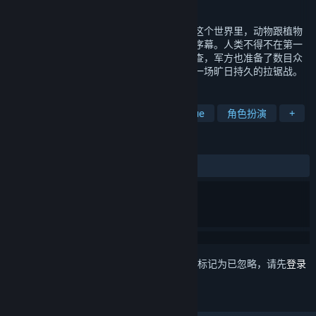
发行日期
2021 年 2 月 6 日
一款满世界打奇异水果敌人的动作游戏，在这个世界里，动物跟植物
的界限已被打破，一场食物链的颠覆拉开了序幕。人类不得不在第一
个发现异化植物的区域建立前哨站并开始调查，军方也准备了数目众
多的强大武器，由你带领一支先遣军开始了一场旷日持久的拉锯战。
标签
动作
独立
冒险
动作类 Rogue
角色扮演
+
评测
发布至今：
特别好评
(3,265 篇中的 87%)
想要将此项目添加至您的愿望单、关注它或标记为已忽略，请先
登录