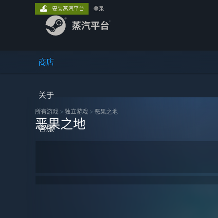
安装蒸汽平台
登录
商店
关于
所有游戏
>
独立‎游戏
>
恶果之地
恶果之地
客服