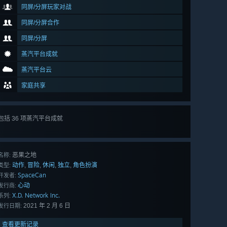
同屏/分屏玩家对战
同屏/分屏合作
同屏/分屏
蒸汽平台成就
蒸汽平台云
家庭共享
包括 36 项蒸汽平台成就
查看
所有 36 项
恶果之地
名称:
动作
冒险
休闲
独立
角色扮演
,
,
,
,
类型:
SpaceCan
开发者:
心动
发行商:
X.D. Network Inc.
系列:
2021 年 2 月 6 日
发行日期:
查看更新记录