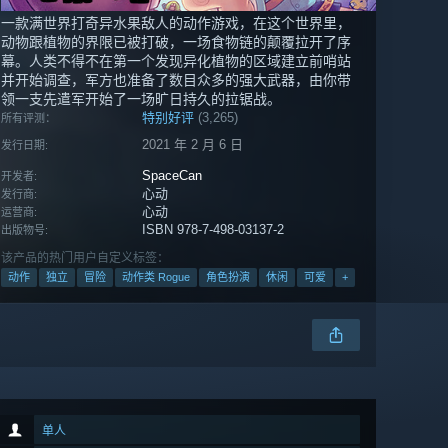
一款满世界打奇异水果敌人的动作游戏，在这个世界里，
动物跟植物的界限已被打破，一场食物链的颠覆拉开了序
幕。人类不得不在第一个发现异化植物的区域建立前哨站
并开始调查，军方也准备了数目众多的强大武器，由你带
领一支先遣军开始了一场旷日持久的拉锯战。
特别好评
(3,265)
所有评测：
2021 年 2 月 6 日
发行日期:
SpaceCan
开发者:
心动
发行商:
心动
运营商:
ISBN 978-7-498-03137-2
出版物号:
该产品的热门用户自定义标签：
动作
独立
冒险
动作类 Rogue
角色扮演
休闲
可爱
+
单人