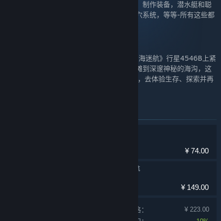
潜入充满奇迹和危险的外星水下世界的深处。制作装备，潜水艇和聪
明的野生动物探索繁茂的珊瑚礁，火山，洞穴系统，等等-所有这些都
是为了生存。
《深海迷航游戏原声》
在Simon Chylinski的获奖配乐中，重温《深海迷航》行星4546B上紧
急迫降时令人心悸的时刻。从阳光明媚的浅滩到深邃神秘的海沟，这
段56轨音乐的感官之旅将调动您的所有情绪，去体验生存、探索并再
次揭开《深海迷航》的神秘面纱。
此捆绑包中包含的物品
深海迷航游戏原声
¥ 74.00
Subnautica - 深海迷航
冒险，独立
¥ 149.00
单独产品购买价格：
¥ 223.00