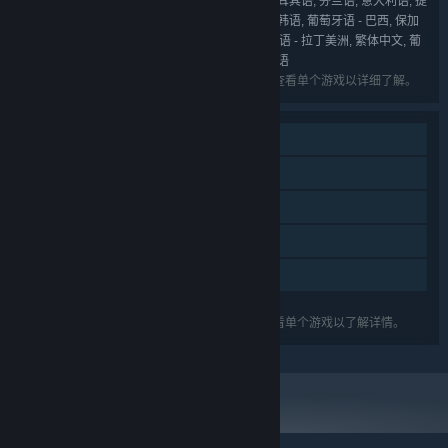
英语, 法语, 德语, 波兰语, 俄语, 简体中文, 土耳其语, 芬兰语, 意大利语, 捷
语言:
克语, 匈牙利语, 西班牙语 - 西班牙, 丹麦语, 日语, 韩语, 葡萄牙语 - 巴西, 保加
利亚语, 乌克兰语, 荷兰语, 瑞典语, 越南语, 西班牙语 - 拉丁美洲, 繁体中文, 葡
萄牙语 - 葡萄牙, 拉脱维亚语, 立陶宛语, 斯洛伐克语
列出的语言可能并非对所有礼包中的游戏可用。查看单个游戏以详细了解。
单人
蒸汽平台成就
已支持 VR
蒸汽平台云
家庭共享
关于蒸汽平台
|
退款政策
|
软件许可服务协议
|
列出的功能可能并不支持礼包中的所有游戏。查看单个游戏以了解详情。
个人信息保护政策
|
个人信息出境告知书
|
不良内容举报投诉
|
侵权投诉
|
家长监护
微博
微信