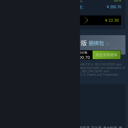
捆绑包折扣：
10%
您的费用：
¥ 200.70
¥ 22.30
打包购买为您节省的金额
购买 《深海迷航》深海余音版
捆绑包
(?)
-10%
您的价格：
添加至购物车
¥ 200.70
© 2018-2021 Unknown Worlds Entertainment, Inc. SUBNAUTICA, BELOW ZERO and
UNKNOWNWORLDS and the logos and designs associated therewith are trademarks of
Unknown Worlds Entertainment, Inc. The SUBNAUTICA, BELOW ZERO and
UNKNOWNWORLDS trademarks are Registered in the U.S. Patent and Trademark
Office and in other jurisdictions. All Rights Reserved.
捆绑包详情
《深海迷航》深海余音版
名称:
冒险
独立
,
类型:
Unknown Worlds Entertainment
开发者:
完美世界
发行商:
Subnautica
KRAFTON, Inc.
,
系列: