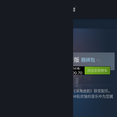
登录
商店
关于
所有产品
> 捆绑包详情
《深海迷航》深海余音版
客服
购买 《深海迷航》深海余音版
捆绑包
(?)
查看桌面版网站
-10%
您的价格：
添加至购物车
¥ 200.70
关于此捆绑包
在这个特别的捆绑包中，尽情享受您钟爱的《深海迷航》获奖配乐。
从安全浅滩到失落之河，所有这些都囊括在56轨欢愉的音乐中为您娓
娓道来。
《深海迷航》