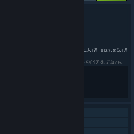
捆绑包详情
再度重相逢
名称:
动作
冒险
独立
角色扮演
,
,
,
类型:
91Act
FantaBlade Network
,
开发者:
成都格斗科技有限公司
心动
,
发行商:
X.D. Network Inc.
系列:
简体中文, 英语, 日语, 繁体中文, 法语, 德语, 西班牙语 - 西班牙, 葡萄牙语
语言:
- 巴西, 俄语, 韩语
列出的语言可能并非对所有礼包中的游戏可用。查看单个游戏以详细了解。
部分裸露
暴力元素
单人
在线合作
局域网合作