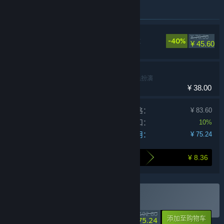
此捆绑包中包含的物品
苍翼：混沌效应
¥ 76.00
-40%
动作，冒险，独立
¥ 45.60
艾希
动作，冒险，角色扮演
¥ 38.00
单独产品购买价格：
¥ 83.60
捆绑包折扣：
10%
您的费用：
¥ 75.24
¥ 8.36
打包购买为您节省的金额
购买 再度重相逢
捆绑包
(?)
-27%
¥ 102.60
-10%
添加至购物车
¥ 75.24