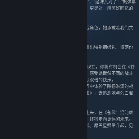
起——“她，艾希……”，屏幕瞬间被“旁白君！”、“这味儿对了！”的弹幕
淹没。那一刻，我们感受到的不仅仅是感动，更是对一段美好回忆的
致敬。
艾希，这个名字，早已超越了一个简单的游戏角色，她承载着我们共
同的青春，共同的记忆，共同的感动。
现在，《苍翼：混沌效应》与《艾希》携手推出特别捆绑包，将两份
感动交织在一起。
如果你曾沉醉于《艾希》的Meta世界，那么现在，你将有机会在《苍
翼：混沌效应》中，以全新的方式操控艾希，感受她截然不同的战斗
风格，再次聆听旁白君那标志性的吐槽，收获双倍的快乐。
如果你已经在《苍翼：混沌效应》的混沌世界中体验了酣畅淋漓的战
斗，并对艾希产生了好奇，那么请回到《艾希》，去追溯她与旁白君
最初的故事，去体验那份独一无二的感动。
艾希的故事仍在继续。她从《艾希》的世界走来，在《苍翼：混沌效
应》的世界短暂驻足，但她的脚步永不停歇，终将走向更远的未来。
我们终将重逢，在不同的世界，以不同的方式。愿黑星照常升起，见
证我们永恒的羁绊。