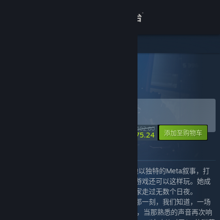
登录
商店
关于
所有产品
> 捆绑包详情
再度重相逢
客服
购买 再度重相逢
捆绑包
(?)
查看桌面版网站
-27%
¥ 102.60
-10%
添加至购物车
¥ 75.24
关于此捆绑包
2016年，一个名字横空出世，她叫艾希。她以独特的Meta叙事，打
破了次元壁，让无数中国玩家第一次领略到游戏还可以这样玩。她成
为了很多人心中的单机游戏白月光，陪伴大家走过无数个日夜。
当《苍翼：混沌效应》宣布艾希即将降临的那一刻，我们知道，一场
命中注定的重逢即将上演。在艾希联动PV中，当那熟悉的声音再次响