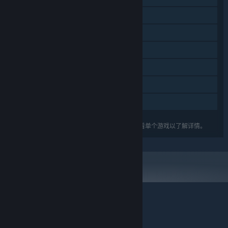
同屏/分屏合作
同屏/分屏
蒸汽平台成就
蒸汽平台云
统计数据
家庭共享
关于蒸汽平台
|
退款政策
|
软件许可服务协议
|
列出的功能可能并不支持礼包中的所有游戏。查看单个游戏以了解详情。
个人信息保护政策
|
个人信息出境告知书
|
不良内容举报投诉
|
侵权投诉
|
家长监护
微博
微信
© 2026 Valve Corporation 版权所有，完美世界已获授权。
所有商标均属于其在美国或其他国家的拥有者。
© 完美世界征奇(上海)多媒体科技有限公司 版权所有。