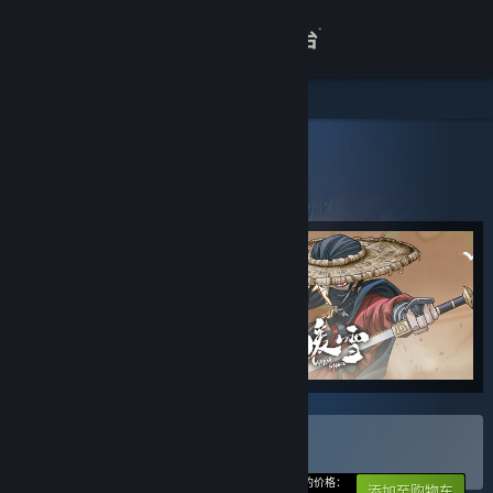
登录
商店
关于
所有产品
> 捆绑包详情
冷雪大侠
客服
查看桌面版网站
购买 冷雪大侠
捆绑包
(?)
-10%
您的价格：
添加至购物车