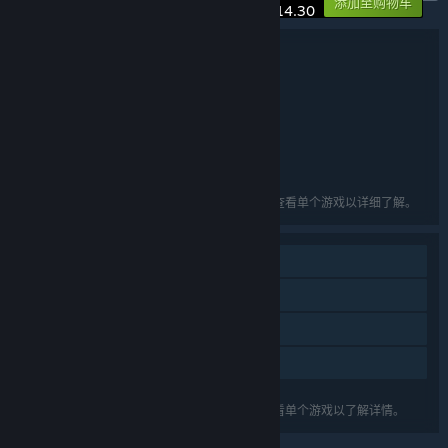
-10%
添加至购物车
¥ 114.30
捆绑包详情
冷雪大侠
名称:
动作
冒险
独立
角色扮演
,
,
,
类型:
BadMudStudio
开发者:
bilibili
发行商:
bilibili
系列:
英语, 日语, 简体中文, 繁体中文, 俄语, 韩语
语言:
列出的语言可能并非对所有礼包中的游戏可用。查看单个游戏以详细了解。
单人
蒸汽平台成就
蒸汽平台云
家庭共享
关于蒸汽平台
|
退款政策
|
软件许可服务协议
|
列出的功能可能并不支持礼包中的所有游戏。查看单个游戏以了解详情。
个人信息保护政策
|
个人信息出境告知书
|
不良内容举报投诉
|
侵权投诉
|
家长监护