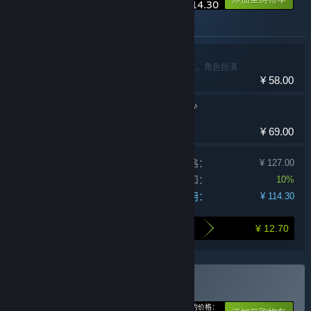
¥ 114.30
此捆绑包中包含的物品
暖雪 Warm Snow
动作，冒险，独立，角色扮演
¥ 58.00
大侠立志传：碧血丹心
¥ 69.00
单独产品购买价格：
¥ 127.00
捆绑包折扣：
10%
您的费用：
¥ 114.30
¥ 12.70
打包购买为您节省的金额
购买 冷雪大侠
捆绑包
(?)
您的价格：