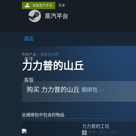
安装蒸汽平台
登录
商店
所有产品
> 捆绑包详情
关于
力力普的山丘
客服
购买 力力普的山丘
捆绑包
(?)
此捆绑包中包含的物品
力力普的工坊
休闲，独立，模拟