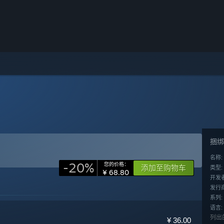
捆绑
名称:
-20%
您的价格：
添加至购物车
类型:
¥ 68.80
开发者
发行商
系列:
语言:
列出
¥ 36.00