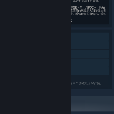
定节假日每日20时至21时登录游戏，其余时间均不可登录。
4）本游戏中玩家扮演误入陌生环境的主人公，对抗敌人，历经
考验拯救被压迫的民众。有助于锻炼玩家的思维能力和肢体协调
能力，能够带给玩家积极的学习体验，增强玩家的自信心，锻炼
玩家的毅力。
分级机构：中国音像与数字出版协会
单人
DLC
蒸汽平台成就
蒸汽平台云
家庭共享
关于蒸汽平台
|
退款政策
|
软件许可服务协议
|
列出的功能可能并不支持礼包中的所有游戏。查看单个游戏以了解详情。
个人信息保护政策
|
个人信息出境告知书
|
不良内容举报投诉
|
侵权投诉
|
家长监护
微博
微信