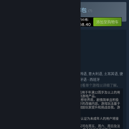
购买 魔法工艺全合集包
捆绑包
(?)
-5%
您的价格：
添加至购物车
¥ 68.40
捆绑包详情
魔法工艺全合集包
名称:
动作
冒险
独立
角色扮演
,
,
,
类型:
Wave Games
开发者:
bilibili
发行商:
bilibili
系列:
英语, 简体中文, 繁体中文, 日语, 德语, 俄语, 韩语, 意大利语, 土耳其语, 捷
语言:
克语, 波兰语, 瑞典语, 葡萄牙语 - 巴西, 法语, 西班牙语 - 西班牙
列出的语言可能并非对所有礼包中的游戏可用。查看单个游戏以详细了解。
1)本游戏是一款角色扮演类游戏，适用于年满12周岁及以上的用
户，建议未成年人在家长监护下使用游戏产品。
2）本游戏基于架空的故事背景和幻想世界观，剧情简单且积极
向上，没有基于真实历史和现实事件的改编内容。游戏玩法基于
肢体操作，设有多重随机性关卡，鼓励玩家提升和挑战自我。游
戏中无陌生人社交系统。
3）本游戏中有用户实名认证系统，认证为未成年人的用户将接
受以下管理：
游戏中无收费内容。未成年人用户仅可在周五、周六、周日及法