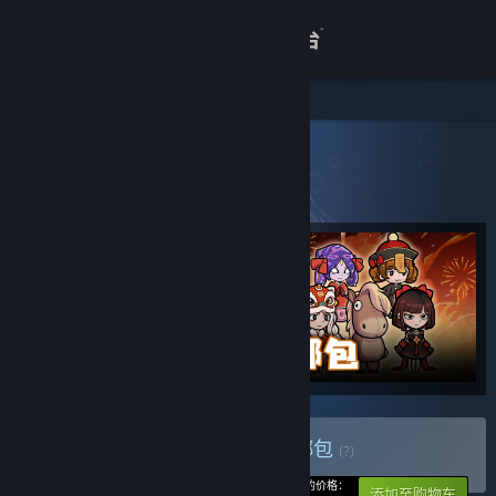
登录
商店
关于
所有产品
> 捆绑包详情
魔法工艺全合集包
客服
查看桌面版网站
购买 魔法工艺全合集包
捆绑包
(?)
-5%
您的价格：
添加至购物车