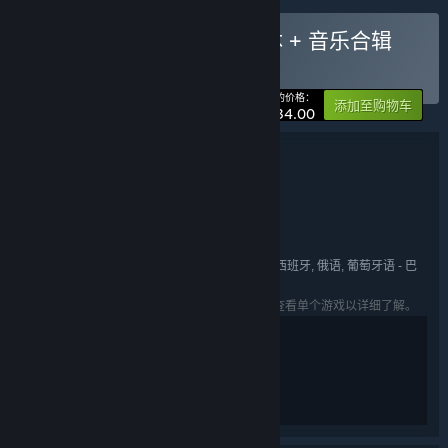
购买 拣爱合辑包：游戏本体 + 音乐合辑
捆绑包
(?)
-15%
您的价格：
添加至购物车
¥ 34.00
捆绑包详情
拣爱合辑包：游戏本体 + 音乐合辑
名称:
冒险
独立
角色扮演
模拟
,
,
,
类型:
Akaba Studio
开发者:
深圳中青宝互动网络股份有限公司
发行商:
英语, 日语, 繁体中文, 意大利语, 西班牙语 - 西班牙, 俄语, 葡萄牙语 - 巴
语言:
西, 波兰语, 韩语, 法语, 德语, 简体中文
列出的语言可能并非对所有礼包中的游戏可用。查看单个游戏以详细了解。
本游戏适用于16岁以上用户。