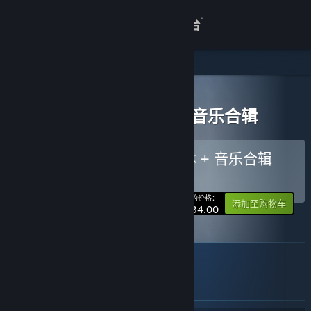
登录
商店
关于
所有产品
> 捆绑包详情
拣爱合辑包：游戏本体 + 音乐合辑
客服
购买 拣爱合辑包：游戏本体 + 音乐合辑
捆绑包
查看桌面版网站
(?)
-15%
您的价格：
添加至购物车
¥ 34.00
关于此捆绑包
包含《拣爱》游戏本体和原生音乐集。
此捆绑包中包含的物品