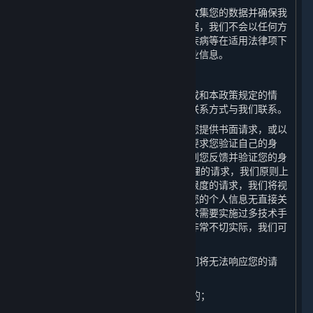
为了避免为本政策中未载明的其他目的收集您的数据并确保我
们在您授权同意的范围内容收集您的数据，我们不会以任何方
式和途径向您推送涉及宗教信仰、性、疾病等在适用法律项下
被视为敏感的关于产品及服务信息的商业信息。
（六） 响应您的请求
如果您认为我们存在任何违反法律法规或和本政策规定的情
形，您均可以通过本政策第十条列明的联系方式与我们联系。
为了保障您的信息安全，我们可能需要您提供书面请求，或以
其他方式证明您的身份。我们可能会先要求您验证自己的身
份，然后再处理您的请求。我们将在收到您反馈并验证您的身
份后的15日内答复您的请求。对于您合理的请求，我们原则上
不收取费用，但对多次重复、超出合理限度的请求，我们将视
情收取一定成本费用。如果您的请求与您的个人信息无直接关
联，或您无端重复提出请求，或您的请求需要实施过多技术手
段、可能给他人合法权益带来风险或者非常不切实际，我们可
能会予以拒绝。
在以下情形中，按照法律法规要求，我们将无法响应您的请
求：
1. 与我们履行法律法规规定的义务相关的；