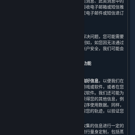
情况下，我们会收集有关您是否打开此类消息、此类消息中的
哪些链接被打开等相关信息。如您拒绝接收电子邮箱或短信推
送的商业信息，您可以随时在平台、通过电子邮件或短信退订
或撤销同意接收商业信息推送。
8. 客户支持服务
在您接受客户支持服务时，为了帮助您解决问题，您可能需要
提供本政策中未明确提及的其他信息，例如，如您因无法通过
密码成功登录账户而投诉，为确保您的账户安全，我们可能会
要求您提供身份信息。
（二） 改进我们的内容和服务所必需的功能
1. 市场营销
我们会收集您的
订单信息、浏览信息和偏好信息
，以便我们在
您启动平台时向您展示您可能感兴趣的游戏或软件，或者在您
搜索时向您展示您可能希望找到的游戏或软件。我们还可能为
了改进内容和服务的质量的合理需要而获得您的其他信息，例
如通过自动电子交互收集的数据和应用程序使用数据。同样，
我们也将通过我们的网站和应用程序跟踪您的轨迹，以验证您
不是机器人，并优化我们的内容和服务。
为了改善您的用户体验，我们可能会对收集的信息进行一定的
处理，以便我们能够根据您的个性需求进行量身定制，包括蒸