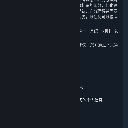
本政策所写明的内容。请特别注意以
粗体
标识的条款，但也请
注意本政策全文内容的重要性。您应在确认、充分理解并同意
本政策的全部内容后再开始使用内容和服务，以便您可以按照
本政策的指引做出您认为适当的选择。
4. 本政策中涉及的相关术语已在本政策第十一条统一列明，以
便您更好地理解和查阅。
5. 如对本政策内容有任何疑问、意见或建议，您可通过下文第
十条约定的联系方式与我们联系。
本政策包含以下内容：
一、
我们收集的数据
二、
我们如何使用您的个人信息
三、
我们如何使用Cookie及其同类技术
四、
我们如何存储您的个人信息
五、
我们如何共享、转让、公开披露您的个人信息
六、
我们如何保护您的个人信息
七、
您如何管理您的个人信息
八、
未成年人信息的保护
九、
修订和更新