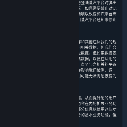
汽平台商店页面显示的内容和服务以及您登陆蒸汽平台时弹出
的内容和服务的更新、相关的建议和优惠。如您需要禁止对此
类信息的处理，您可以通过设置特定筛选项以改变蒸汽平台商
店页面显示的内容和服务，或者通过关闭蒸汽平台通知来停止
登陆蒸汽平台时弹出的通知信息。
2. 检测违规功能
为了检测、调查、处理和预防欺诈、作弊和其他违反我们的规
定和适用法律的行为，我们会收集和使用相关数据，但我们会
仅在上述目的所需的最短时间内存储这些数据。但如果数据表
明可能发生违规行为，我们将进一步存储数据，以便在适用的
诉讼时效期间用于主张索赔或进行抗辩，直至与之相关的争议
得到解决。请注意，如果披露此类信息会影响我们检测、调
查、处理和防止违规行为的机制，则我们可能无法向您披露为
此目的而存储的特定数据。
3. 扩展业务功能
为提升您通过平台运行游戏的便捷和乐趣，从而提升您的用户
体验，我们的平台会提供包括如下所列内容在内的扩展业务功
能。您可选择授权我们收集和使用您的部分信息以使用这些功
能；如您拒绝授权，您依然可以使用平台的基本业务功能，但
您将无法正常使用下列功能：