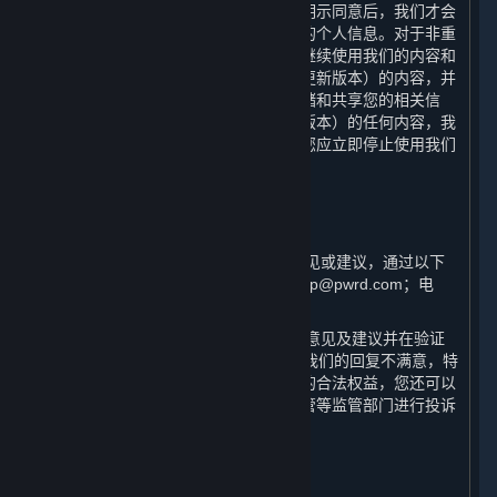
于本政策的重大变更，只有在获取您的明示同意后，我们才会
按照更新后的声明收集、使用和存储您的个人信息。对于非重
大变更，您使用或在我们更新本政策后继续使用我们的内容和
服务，即意味着您同意本政策（包括其更新版本）的内容，并
且同意我们按照本政策收集、使用、存储和共享您的相关信
息。如果您不同意本政策（包括其更新版本）的任何内容，我
们将无法为您提供我们的内容和服务，您应立即停止使用我们
的内容和服务。
十、 如何联系我们
⏶
（一） 如果您对本政策有任何疑问、意见或建议，通过以下
方式与我们联系：邮箱：steamchinahelp@pwrd.com；电
话：021-51796887。
（二） 一般情况下，我们将在收到您的意见及建议并在验证
您用户身份后的15日内回复。如果您对我们的回复不满意，特
别是我们的个人信息处理行为损害了您的合法权益，您还可以
向网信部门、工信部门、公安及市场监管等监管部门进行投诉
或举报。
十一、 术语及定义
⏶