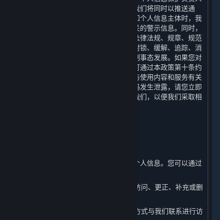
或个人信息保护工作机构的联系方式。我们将同时以推送通
知、公告等形式告知您。当难以逐一告知个人信息主体时，我
们会采取合理、有效的方式发布与您有关的警示信息。同时，
我们还将根据网络安全事件的等级按照法律法规、规章、规范
性文件或政府的政策、命令等要求采取封锁、缓解、追踪、消
除和恢复等措施进行实施应急处置，控制事态发展。如果您对
我们的个人信息保护措施有任何疑问，可通过本政策第十条约
定的联系方式联系我们。如您发现自己与使用内容和服务有关
的个人信息泄密，尤其是您的账户及密码发生泄露，请您立即
通过本政策第十条约定的联系方式联络我们，以便我们采取相
应措施，我们将在15日内给您回复。
七、 您如何管理您的个人信息
⏶
（一） 访问、更正和补充您的个人信息
您有权随时访问、更正或补充您的部分个人信息。您可以通过
以下方式进行操作：
1. 您可以通过平台客户端在您的账户中访问、更正、补充或删
除您的相关个人信息。
2. 您可以通过本政策第十条列明的联系方式与我们联系进行访