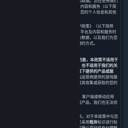
世界
”或“
我们
”）尊重并保护用户的隐私和数据。您在使用我们
通过蒸汽平台（以下简称“
平台
”）提供的内容和服务（以下简
称“
内容和服务
”）时，我们会收集和使用您的个人信息和其他
不具有识别性的相关数据。
我们希望通过本《蒸汽平台个人信息保护政策》（以下简称
“
本政策
”）向您说明我们在您使用我们的平台及内容和服务时
如何收集、使用、存储、共享和转让这些数据，以及我们为您
提供的访问、更新、删除和保护这些数据的方式。
鉴于此，我们提醒您：
1. 本政策仅适用于平台。
需要特别说明的是，本政策不适用于
第三方通过平台向您提供的产品或服务，也不适用于我们的关
联方在另行独立设置的个人信息保护政策下提供的产品或服
务。
例如，您在通过平台购买或使用游戏运营商提供的游戏服
务时，您向该等游戏运营商提供的数据或其收集或获取的您的
数据不适用本政策。
2. 当您通过内容和服务链接到其他网站、客户端或移动应用
时，本政策并不适用于该等第三方渠道或产品，我们也无法控
制该等第三方渠道或产品。
3. 本政策与您使用的内容和服务息息相关。对于本政策中与您
的权益可能存在重大关系的条款，我们已采用
粗体
标识进行标
注。在使用平台前，请您务必审慎阅读并确认您已经充分理解