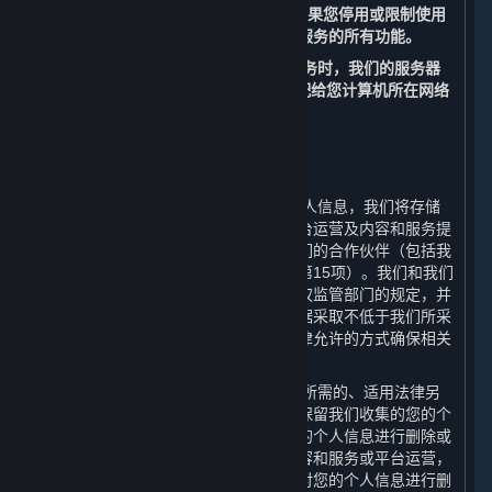
置来管理Cookies的使用。
但请注意，如果您停用或限制使用
Cookies，您可能无法正常使用内容和服务的所有功能。
（二） 当您访问和使用我们的内容和服务时，我们的服务器
会记录您的IP地址。该IP地址是自动分配给您计算机所在网络
的一组数字。
四、 我们如何存储您的个人信息
⏶
（一） 在中华人民共和国境内收集的个人信息，我们将存储
在中华人民共和国境内。为更好地为平台运营及内容和服务提
供支持，您的部分数据可能被传输至我们的合作伙伴（包括我
们的许可方，其联系方式请见第十一条第15项）。我们和我们
的合作伙伴会遵守适用的法律法规和有权监管部门的规定，并
且我们会要求我们的合作伙伴对您的数据采取不低于我们所采
取的数据安全保护措施。我们亦会以法律允许的方式确保相关
数据的存储安全。
（二） 我们只会在达成本政策所述目的所需的、适用法律另
行要求的或基于您的同意的最短期限内保留我们收集的您的个
人信息，在超出存储期限后我们会对您的个人信息进行删除或
者匿名化处理。此外，如果我们终止内容和服务或平台运营，
我们会在终止内容和服务或平台运营后对您的个人信息进行删