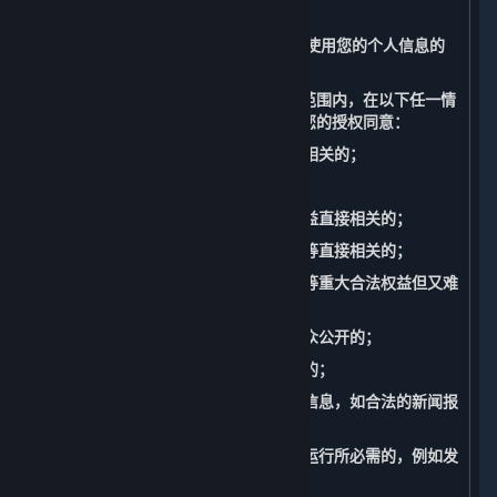
据处理。
（三） 无需征得您的授权同意而收集和使用您的个人信息的
情形
您充分理解并同意，我们在法律允许的范围内，在以下任一情
况下收集、使用您的个人信息无需征得您的授权同意：
1. 与我们履行适用法律法规规定的义务相关的；
2. 与国家安全、国防安全直接相关的；
3. 与公共安全、公共卫生、重大公共利益直接相关的；
4. 与刑事侦查、起诉、审判和判决执行等直接相关的；
5. 出于维护您或其他个人的生命、财产等重大合法权益但又难
以得到您授权同意的；
6. 所涉及的个人信息是您自行向社会公众公开的；
7. 根据您的要求签订和履行合同所必需的；
8. 从合法公开披露的信息中收集的个人信息，如合法的新闻报
道、政府信息公开等渠道；
9. 维护所提供的内容和服务的安全稳定运行所必需的，例如发
现、处置内容和服务故障。