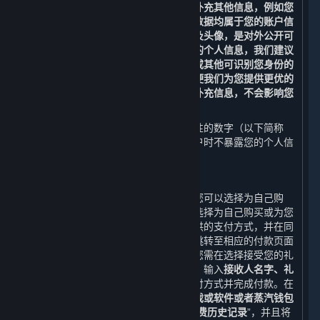
验证，即不得随意变更，但您可以修改补充其他信息，例如您
的昵称、电子邮箱、密码及头像，这些数据均属于您的账户信
息。您提供的部分数据，例如您的昵称及头像，是对外公开可
见的。为了保护您的隐私，避免泄露您的个人信息，我们建议
您不要在此类数据中使用您的真实姓名或其他可识别您身份的
信息。您还可以提供更多的账户信息以便我们为您提供更优的
内容和服务体验，但如果您不提供这些补充信息，不会影响您
使用平台的基本功能。
您的账户会被自动分配一串不具有识别性的数字（以下简称
“
Steam ID
”），以便我们在查阅您的帐户时不暴露您的个人信
息。
2. 下单交易功能
当您购买您购物车内的内容和服务时，您可以选择为自己购
买，也可以选择作为礼物购买。如果您选择为自己购买或为您
的蒸汽钱包充值，您需选择一种平台提供的支付方式，并在同
意《蒸汽平台软件许可及服务协议》后跳转至相应的付款页面
完成付款；如果您选择作为礼物购买，您需在选择接受您的礼
物的好友以及礼物发送时间（可选）后，输入
接收人名字、礼
物信息、您的寄语及您的签名，
选择支付方式并完成付款。在
您选择付款后，平台会生成
您购买该游戏或软件或者蒸汽钱包
充值的订单。
上述所有信息构成您的“
消费历史记录
”，并且将