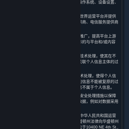
息，以及所使用设备的相关信息，包括操作系统、设备设置、
唯一设备识别码和崩溃数据。
10. “
合作伙伴
”：系指提供服务帮助完美世界运营平台并提供
内容和服务的第三方，包括支付服务提供商、电信服务提供商
和许可方。
11. “
商业信息
”：系指为进行内容和服务推广，提高平台上游
戏或软件销量和平台知名度之目的而发布的与平台和/或内容
和服务相关的信息。
12. “
去标识化
”：系指通过对个人信息的技术处理，使其在不
借助额外信息的情况下，无法识别或者关联个人信息主体的过
程。
13. “
匿名化
”：系指通过对个人信息的技术处理，使得个人信
息主体无法被识别或者关联，且处理后的信息不能被复原的过
程。个人信息经匿名化处理后所得的信息不属于个人信息。
14. “
已处理数据
”：系指已被采取合理的安全处理措施以保障
数据的安全性及数据主体的隐私的相关数据，例如对数据采用
加密、去标识化及匿名化技术。
15. “
许可方
”：系指授权许可完美世界在中华人民共和国运营
平台的Valve Corporation（一家根据华盛顿州法律向华盛顿州
州务卿申请设立并存续公司，注册地址位于10400 NE 4th St.,