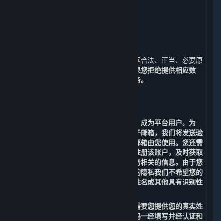
十、
如何联系我们
十一、
术语及定义
一、 我们收集的数据
⏶
为了实现内容和服务之功能，我们会根据合法、正当、必要原
则向您收集必要数据，请详见下文。
如果您拒绝提供相应数
据，您将无法正常使用平台及内容和服务。
（一） 运行平台所必需的功能
1. 用户注册功能
您需要注册一个账户（以下简称“账户”）成为平台用户。为
此，您首先需要提供您本人的有效的电子邮箱，我们将发送验
证码到您提供的电子邮箱来验证该电子邮箱由您使用。您还需
要提供用户名、密码及手机号码，以便注册该账户，及时获取
包括消费情况、优惠促销等与内容和服务相关的信息。由于您
的用户名可能会向公众展示，为保护您的隐私我们不希望您的
个人信息被公开披露，请勿将您的真实姓名或其他具有识别性
的信息用于您的用户名。
为满足法规要求进行实名认证，我们还需要您提供您的真实姓
名和身份证号码。真实姓名和身份证号码一经填写并经认证和