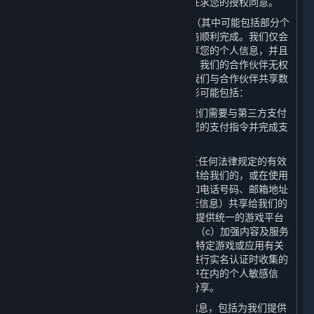
处理目的使用个人信息的，我们将再次征求您的授权同意。
3. 我们可能会向合作伙伴共享您的数据（其中可能包括部分个
人信息），以保障为您提供的内容和服务顺利完成。我们仅会
出于合法、正当、必要、特定的目的共享您的个人信息，并且
只会共享提供内容和服务所必要的数据。我们的合作伙伴无权
将共享的个人信息用于任何其他用途。我们与合作伙伴共享数
据（其中可能包括部分个人信息）的情形可能包括：
（1） 为了实现平台的基本交易功能，我们需要与第三方支付
服务提供商共享您的
交易信息
，以确认您的支付指令并完成支
付；
（2） 您在购买内容和服务后，在不违反任何法律规定的有效
审批要求的前提下，我们可能会将您提供给我们的，或在使用
我们的内容及服务时产生的部分数据，如电话号码、邮箱地址
及IP地址、用户名及头像（不含实名认证信息）共享给我们的
许可方或其他合作伙伴，以便为您（a）提供统一的游戏平台
体验；（b）提供维护和游戏相关服务；（c）加强内容及服务
的安全性；以及（d）向您发送与订阅及特定游戏或应用有关
的商业信息。对于我们在您根据本政策进行实名认证时收集的
个人信息，以及包括特殊身份及金融账户在内的个人敏感信
息，我们在任何情况下均不会向第三方分享。
（3） 向电信服务提供商提供您的个人信息，包括为我们提供