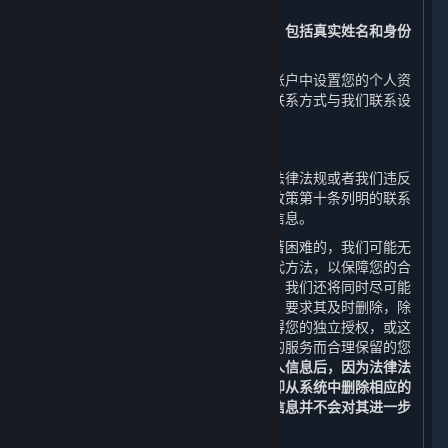
问、更正或补充您的个人信息。
请注意，您注册时提交的实名认证信息，包括真实姓名和身份
证号码，将无法进行更正。
此外，您还可以通过平台客户端在您的账户中设置您的个人资
料公开事宜或通过本政策第十条列明的联系方式与我们联系设
置您的个人信息公开事宜。
（二） 删除您的个人信息
如果我们处理您的个人信息的行为违反法律法规或者我们违反
了您和我们之间的约定，您可以通过本政策第十条列明的联系
方式与我们联系，向我们申请删除个人信息。
如您的请求需要付出高额成本或存在显著困难的，我们可能无
法响应您的请求，但我们会向您提供替代方法，以保障您的合
法权益。若我们决定响应您的删除请求，我们还将同时尽可能
通知从我们获得您的个人信息的第三方，要求其及时删除，除
非法律法规另有规定，或这些第三方获得您的独立授权，或这
些第三方为保证您仍可正常使用其提供的服务而合理保留的您
的个人信息。
当您或我们协助您删除个人信息后，因为法律法
规和安全技术的要求，我们可能不会立即从系统中删除相应的
备份信息，我们将安全地存储您的个人信息并不会对其进一步
使用，直到清除备份或实现匿名化。