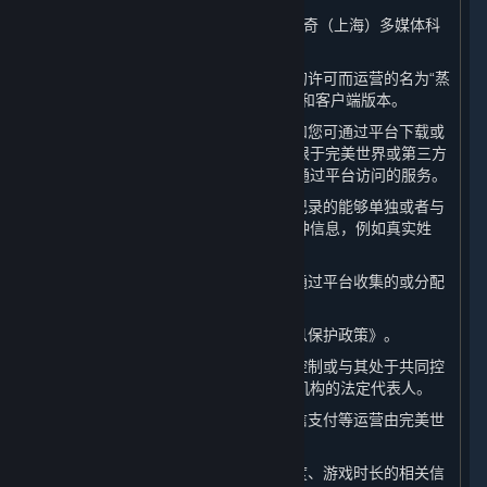
1. “
完美世界
”或“
我们
”：系指完美世界征奇（上海）多媒体科
技有限公司。
2. “
平台
”：系指由完美世界基于许可方的许可而运营的名为“蒸
汽平台”的游戏分发平台，包括其网页版和客户端版本。
3. “
内容和服务
”：系指蒸汽平台客户端和您可通过平台下载或
访问的软件、内容及其更新，包括但不限于完美世界或第三方
提供的视频游戏和游戏内内容，以及可通过平台访问的服务。
4. “
个人信息
”：系指以电子或其他方式记录的能够单独或者与
其他信息结合识别特定自然人身份的各种信息，例如真实姓
名、电话号码或官方身份编号。
5. “
相关数据
”：系指除个人信息以外的通过平台收集的或分配
给您的数据，包括Steam ID和游戏数据。
6. “
本政策
”：系指本《蒸汽平台个人信息保护政策》。
7. “
关联方
”：系指完美世界控制、受其控制或与其处于共同控
制下的任何公司、机构以及上述公司或机构的法定代表人。
8. “
支付服务提供商
”：系指支付宝、微信支付等运营由完美世
界接入平台的支付通道的公司或机构。
9. “
游戏数据
”：系指游戏偏好、游戏进度、游戏时长的相关信