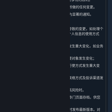
（一） 我们会在本页面上发布对本政策所做的任何变更。
（二） 对于重大变更，我们还会提供更为显著的通知。
（三） 本政策所指的重大变更举例如下：
1. 我们的平台服务模式发生重大变化而导致的变更，如处理个
人信息的目的、处理的个人信息类型、个人信息的使用方式
等；
2. 我们在所有权结构、组织架构等方面发生重大变化，如业务
调整、收购兼并等引起的所有者变更等；
3. 个人信息共享、转让或公开披露的主要对象发生变化；
4. 您参与个人信息处理方面的权利及其行使方式发生重大变
化；
5. 我们负责处理个人信息安全的部门、联络方式及投诉渠道发
生变化时；
6. 个人信息安全影响评估报告表明存在高风险时。
（四） 我们还会将本政策的此前版本在专门页面存档，供您
查阅。
（五） 当本政策进行更新后，我们会及时发布最新版本。对