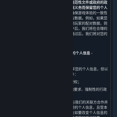
除或匿名化处理，
但法律法规、规章、规范性文件或政府的政
策、命令等另有要求或为履行我们的合规义务而保留您的个人
信息的情形除外。
在某些情况下，为了确保游戏体验的一致性
等目的，无法完全删除您在账户中的所有数据。例如，如果您
所购买的游戏中的排位赛信息会影响其他玩家的配对数据，则
不会删除该信息。当您成功申请注销账户后，我们将在合理的
时间内完成对您的账户注销审核，审核通过后，我们将对您的
个人信息进行删除或匿名化处理。
五、 我们如何共享、转让、公开披露您的个人信息
⏶
（一） 共享
1. 我们不会与任何公司、组织和个人共享您的个人信息，但以
下情况及本政策明确规定的其他情形除外：
（1） 我们已事先获得您明确的同意或授权；
（2） 根据适用的法律法规、法律程序的要求、强制性的行政
或司法要求所必须的情况下进行提供。
2. 为了提供优质的服务，我们可能需要与我们的关联方合作并
共享您的个人信息。但我们只会共享必要的个人信息，且受本
政策中所声明目的的约束。我们的关联方如要改变个人信息的