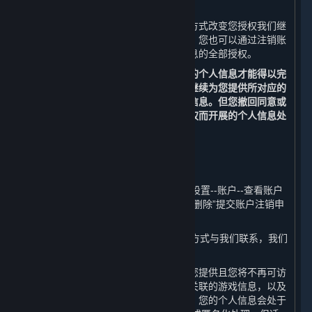
（三） 改变您授权范围或撤回您的授权
您可以通过删除信息、关闭设备功能等方式改变您授权我们继
续收集个人信息的范围或撤回您的授权。您也可以通过注销账
户的方式，撤回我们继续收集您个人信息的全部授权。
请您理解，每个业务功能需要一些基本的个人信息才能得以完
成，当您撤回同意或授权后，我们无法继续为您提供所对应的
内容和服务，也不再处理您相应的个人信息。但您撤回同意或
授权的决定，不会影响此前基于您的授权而开展的个人信息处
理。
（四） 注销您的账户
您可以通过以下方式申请注销您的账户：
1. 您可以通过平台客户端的“蒸汽平台--设置--账户--查看账户
明细--删除我的蒸汽平台账户--前往账户删除”提交账户注销申
请；
2. 您可以通过本政策第十条列明的联系方式与我们联系，我们
将协助您申请注销您的账户。
在您主动注销账户之后，我们将停止为您提供且您将不再可访
问内容和服务、您的账户、与您的账户关联的游戏信息，以及
您的账户原先可访问的其他服务。此外，您的个人信息会处于