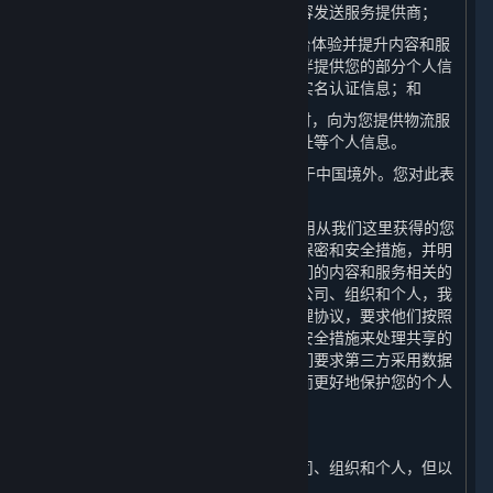
个人信息存储服务的云存储提供方和内容发送服务提供商；
（4） 为了向您提供全球统一的游戏平台体验并提升内容和服
务的安全机制，我们会向我们的合作伙伴提供您的部分个人信
息，但不会向我们的合作伙伴提供您的实名认证信息；和
（5） 我们可能在寄送实体商品或奖品时，向为您提供物流服
务的第三方物流公司分享您的姓名及地址等个人信息。
4. 上一条所提及的某些第三方有可能位于中国境外。您对此表
示知情并特别同意此安排。
5. 我们将努力促使我们的合作伙伴在使用从我们这里获得的您
的个人信息时遵守本政策及其他适用的保密和安全措施，并明
确要求其仅将共享的个人信息用于与我们的内容和服务相关的
用途。对我们主动与之共享个人信息的公司、组织和个人，我
们会与其签署严格的保密和个人信息处理协议，要求他们按照
相关协议、本政策以采取相关的保密和安全措施来处理共享的
个人信息。在个人敏感信息使用上，我们要求第三方采用数据
匿名化、去标识化或其他处理技术，从而更好地保护您的个人
信息。
（二） 转让
我们不会将您的个人信息转让给任何公司、组织和个人，但以
下情况除外：