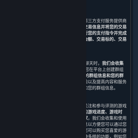
被收集和储存。
3. 支付功能
在您下单后，您可以选择与我们合作的第三方支付服务提供商
所提供的支付服务。
我们需要收集您的交易信息并将您的交易
信息与该等支付服务提供商共享，以执行您的支付指令并完成
支付。
收集并共享的交易信息包括
交易金额、交易标的、交易
时间与订单号
（以下合称“
交易信息
”）。
4. 社交功能
当您通过平台添加好友和/或与好友进行聊天时，
我们会收集
您的好友列表和您与好友的聊天消息
;当您在平台上创建群组
和/或与群组进行聊天时，我们会收集
您的群组信息和您的群
组聊天消息。
为了改善您使用平台的体验以及提高内容和服务
的质量，我们可能会使用您的好友列表和您的群组信息。
5. 游戏数据、评测、鉴赏家、标签功能
您可以通过您的账户查看您已购买、已关注和参与评测的游戏
的相关信息，例如
近期运行的游戏、您的游戏进度、游戏时
间、成就、排行榜、近期共同游戏的玩家
，我们会收集和使用
上述数据及其他与内容和服务相关的信息以方便您可以通过您
的账户随时查看此类信息。通过平台，您可以购买您喜爱的游
戏，也可以使用我们为您精心设计的多种多样的功能，例如您