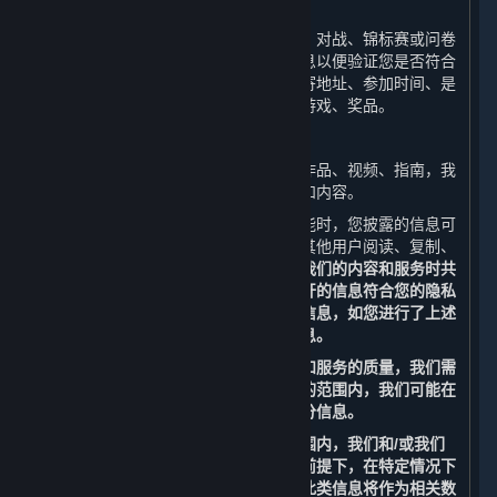
（1） 活动
当您参与线上或线下活动时（包括比赛、对战、锦标赛或问卷
调查），我们会收集和使用您的相关信息以便验证您是否符合
活动资格并向您进行奖品派送，例如邮寄地址、参加时间、是
否符合资格、是否已过期、获奖时间、游戏、奖品。
（2）内容上传功能
如您上传、发布游戏文件、截图、美术作品、视频、指南，我
们会收集和使用您所上传、发布的信息和内容。
当您使用平台的社交功能、内容上传功能时，您披露的信息可
能会成为公开信息。这些信息可能会被其他用户阅读、复制、
收集或使用。
请您谨慎考虑是否在使用我们的内容和服务时共
享甚至公开分享相关信息，以确保您公开的信息符合您的隐私
偏好。请勿上传、发布或分享任何个人信息，如您进行了上述
操作，我们将无法完全保护您的个人信息。
为改善您使用平台的体验以及提高内容和服务的质量，我们需
要合作伙伴的支持。为此，在法律允许的范围内，我们可能在
特定情况下委托我们的合作伙伴收集部分信息。
为保护您的个人信息，在法律允许的范围内，我们和/或我们
的合作伙伴也可能在不识别个人身份的前提下，在特定情况下
访问、收集、存储和使用部分信息，且此类信息将作为相关数