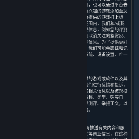
可以通过平台对您感兴趣的游戏进行评测，也可以通过平台去
关注您喜爱的鉴赏家的评测；您可以将感兴趣的游戏添加至您
的愿望单，也可以选择适当的词语为平台提供的游戏打上标
签。为了实现上述功能，在法律允许的范围内，我们和/或我
们的合作伙伴会收集和使用您的上述相关信息，例如您的评测
内容、评测的游戏、您关注的鉴赏家、您取消关注的鉴赏家、
您的鉴赏家评测、您对评测的投票和标签信息。为了提供更好
的用户体验以及优化我们的内容和服务，我们可能会跟踪和记
录您使用的设备信息，包括设备的操作系统、设备设置、唯一
设备识别码和崩溃数据。
6. 举报功能
您在使用平台的过程中，可以对平台提供的游戏或软件以及其
他用户使用平台的行为通过举报功能向我们进行反馈和投诉，
我们会收集和使用您举报的游戏或软件的相关信息以及被您投
诉的用户的相关信息，例如游戏或软件名称、类型、购买日
期、游戏时长、是否为受限用户、是否已测评、举报正文，以
便我们可以协助您解决您反馈的相关问题。
7. 商业信息推送功能
我们可能会向您的电子邮箱和/或手机号码推送有关内容和服
务以及平台提供的游戏或软件的优惠促销等商业信息，在这种