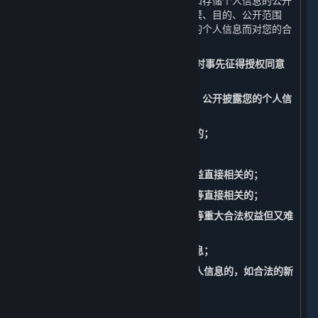
如公开您的个人信息，我们将准确记录和存储个人信息的公开
披露的情况，包括公开披露的日期、规模、目的、公开范围
等。此外，我们还将承担因公开披露您的个人信息而对您的合
法权益造成损害的相应责任。
（四） 共享、转让、公开披露个人信息时事先征得授权同意
的例外
请注意，以下情形中，我们共享、转让、公开披露您的个人信
息不必事先征得您的授权同意：
1. 与我们履行法律法规规定的义务相关的；
2. 与国家安全、国防安全直接相关的；
3. 与公共安全、公共卫生、重大公共利益直接相关的；
4. 与刑事侦查、起诉、审判和判决执行等直接相关的；
5. 出于维护您或其他个人的生命、财产等重大合法权益但又难
以得到您本人授权同意的；
6. 您自行向社会公众公开的您的个人信息；
7. 从合法公开披露的信息中收集您的个人信息的，如合法的新
闻报道、政府信息公开等渠道。