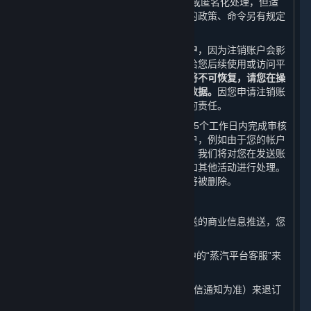
不可被检索、访问的状态或者被删除和/或匿名化处理，但适
用法律法规、规章、规范性文件或政府的政策、命令另有规定
的除外。
我们在此提醒您，
请您谨慎选择注销账户
，因为注销账户会影
响您正常使用或访问内容和服务或者会给您后续使用或访问平
台带来诸多不便。
您的账户一旦被注销将不可恢复，请您在操
作之前自行备份账户相关的所有信息和数据。
因您申请注销账
户对您造成的不利影响，我们不承担任何责任。
在收到您的账户注销申请后，我们将在15个工作日内完成审核
和处理，以避免您因错误而注销您的帐户，例如由于您的帐户
密码丢失或遭遇黑客攻击。在宽限期内，我们将对您在发送账
户注销申请之前已发起的账务进行结算和其他活动进行处理。
在宽限期后，与您帐户相关的个人信息将被删除。
（五） 取消商业信息推送
如果您不想接受我们以如下形式给您发送的商业信息推送，您
随时可通过以下方式取消：
1. 您可以通过平台客户端的“帮助”选项中的“蒸汽平台客服”来
取消我们给您发送的电子邮件推送；
2. 您可以随时回复“TD”或“T”（具体以短信通知为准）来退订
我们给您发送的商业信息手机推送。