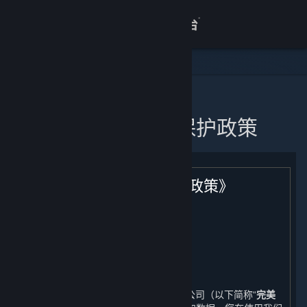
登录
商店
关于
主页
蒸汽平台个人信息保护政策
客服
查看桌面版网站
《蒸汽平台个人信息保护政策》
生效日期：2021年11月11日
引言
完美世界征奇（上海）多媒体科技有限公司（以下简称“
完美