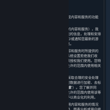
二、 我们如何使用您的个人信息
⏶
（一） 我们会根据本政策的规定并为实现内容和服务的功能
对所收集的数据进行使用。
（二） 根据收集的数据（包括您所订购的内容和服务），我
们会通知您有关更新或升级的服务和功能的信息，处理和安排
您所需的客户支持、技术咨询或问题，和/或通知您最新的游
戏更新、竞赛、促销信息、特殊活动信息。
（三） 请您注意，就您在使用我们的内容和服务时所提供的
所有个人信息，除非被您删除或您通过系统设置拒绝我们收
集，否则您将被视为在使用平台期间持续授权我们使用。您特
此同意，我们和我们的合作伙伴在法律允许的范围内使用相关
数据。
（四） 在收集您的个人信息后，我们会采取合理的安全处理
措施来保护信息的安全性，例如，通过对数据进行加密、去标
识化和匿名化处理（以下简称“
已处理数据
”）。您了解并同
意，我们和我们的合作伙伴有权在法律允许的范围内使用该等
已处理数据并对用户数据库进行分析并予以商业化的利用。
（五） 我们和我们的合作伙伴会对您使用内容和服务的情况
进行统计，将这些统计信息用于市场营销、图表分析或用户统