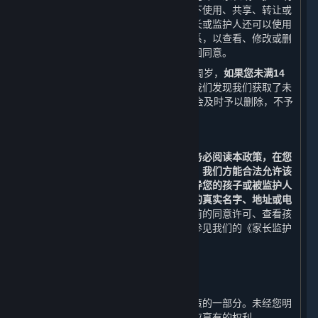
确同意或者保护未成年人所必要的情况下使用、共享、转让或
披露此信息。除本政策另有规定外，家长或监护人还可以使用
本政策第十条列明的联系方式与我们联系，以查看、修改或删
除其监护的未成年人的个人信息，或撤回同意。
使用内容和服务的用户的最低年龄为14周岁，
如果您未满14
周岁，请勿使用任何内容和服务。
如果我们发现我们获取了未
满14周岁的未成年人个人信息，我们将会及时予以删除，不予
保留。
（二） 家长和监护人须知
若您是未成年人的家长或监护人，
请您务必阅读本政策，在您
阅读、了解并同意本政策的所有内容后，我们方能合法允许该
未成年人使用平台。我们强烈建议您指导您的孩子或被监护人
未经允许不要在网络中向他人透露自己的真实名字、地址或电
话号码等个人信息。
如果您想要撤回先前的同意许可、查看孩
子或被监护人的信息或删除该信息，请参见我们的《家长监护
流程》。
九、 修订和更新
⏶
本政策可能被修订，该等修订构成本政策的一部分。未经您明
确同意，我们不会削减您按照本政策所应享有的权利。