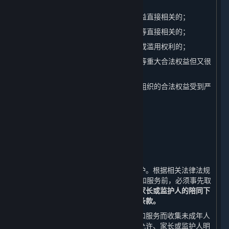
2. 与国家安全、国防安全直接相关的；
3. 与公共安全、公共卫生、重大公共利益直接相关的；
4. 与刑事侦查、起诉、审判和执行判决等直接相关的；
5. 我们有充分证据表明您存在主观恶意或滥用权利的；
6. 出于维护您或其他个人的生命、财产等重大合法权益但又很
难得到您授权同意的；
7. 响应您的请求将导致您或其他个人、组织的合法权益受到严
重损害的；
8. 涉及商业秘密的。
八、 未成年人个人信息的保护
⏶
（一） 未成年人个人信息的收集
我们非常重视对未成年人个人信息的保护。根据相关法律法规
的规定，若您未满18周岁，在使用内容和服务前，必须事先取
得您的家长或监护人的同意，
并在您的家长或监护人的陪同下
阅读本政策，并特别注意未成年人使用条款。
对于经家长或监护人同意使用平台内容和服务而收集未成年人
个人信息的情况，我们只会在法律法规允许、家长或监护人明