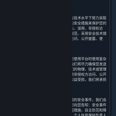
六、 我们如何保护您的个人信息
⏶
（一） 技术与措施
为保障您的个人信息安全，我们会在现有技术水平下努力采取
合理必要的物理、技术和行政管理方面的安全措施来保护您的
个人信息，以防止您的个人信息遭受丢失、误用、非授权访
问、披露和更改，包括建立合理的制度规范、采用安全技术措
施来防止您的个人信息遭到未经授权的访问、公开披露、使
用、修改、损坏或丢失。
（二） 风险提示
互联网并非绝对安全的环境，我们建议您使用平台时使用复杂
密码，并妥善保护您的个人信息安全。我们将尽力确保您发送
给我们的任何信息的安全性。如果因我们的物理、技术或管理
防护设施遭到破坏，导致您的个人信息被非授权方访问、公开
披露、篡改、或毁坏，进而使您的合法权益受损，我们将承担
相应的法律责任。
（三） 事后救济
若我们确认我们的终端发生个人信息泄露的安全事件，我们会
启动应急预案，阻止安全事件扩大并及时向您告知：安全事件
的内容和影响、已采取或将要采取的处置措施、自主防范和降
低风险的建议、针对您提供的补救措施、个人信息保护负责人