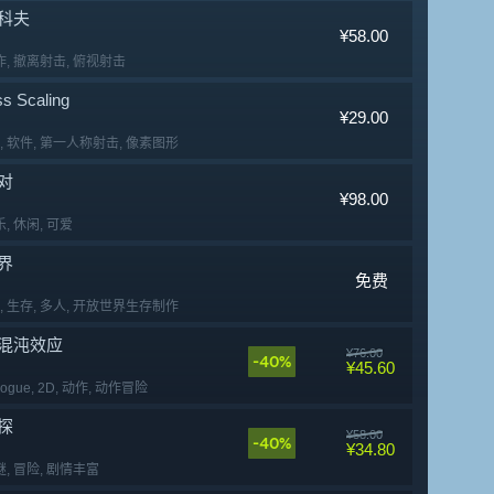
科夫
¥58.00
作
, 撤离射击
, 俯视射击
ss Scaling
¥29.00
, 软件
, 第一人称射击
, 像素图形
对
¥98.00
乐
, 休闲
, 可爱
界
免费
, 生存
, 多人
, 开放世界生存制作
混沌效应
¥76.00
-40%
¥45.60
ogue
, 2D
, 动作
, 动作冒险
探
¥58.00
-40%
¥34.80
谜
, 冒险
, 剧情丰富