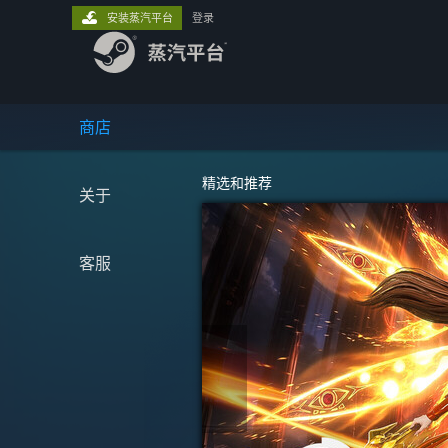
安装蒸汽平台
登录
商店
精选和推荐
关于
客服