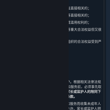
2. 与国家安全、国防安全直接相关的；
3. 与公共安全、公共卫生、重大公共利益直接相关的；
4. 与刑事侦查、起诉、审判和执行判决等直接相关的；
5. 我们有充分证据表明您存在主观恶意或滥用权利的；
6. 出于维护您或其他个人的生命、财产等重大合法权益但又很
难得到您授权同意的；
7. 响应您的请求将导致您或其他个人、组织的合法权益受到严
重损害的；
8. 涉及商业秘密的。
八、 未成年人个人信息的保护
⏶
（一） 未成年人个人信息的收集
我们非常重视对未成年人个人信息的保护。根据相关法律法规
的规定，若您未满18周岁，在使用内容和服务前，必须事先取
得您的家长或监护人的同意，
并在您的家长或监护人的陪同下
阅读本政策，并特别注意未成年人使用条款。
对于经家长或监护人同意使用平台内容和服务而收集未成年人
个人信息的情况，我们只会在法律法规允许、家长或监护人明