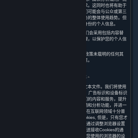
计中，以使内容和服务更加符合您的需求。这同时也将有助于
我们更好地理解和服务我们的用户。我们可能会与公众或第三
方共享这些统计信息，以展示内容和服务的整体使用趋势。但
这些统计信息不包含任何可用来识别您身份的个人信息。
（六） 当我们展示您的个人信息时，我们会采用包括内容替
换、假名等方式对您的个人信息进行处理，以保护您的个人信
息安全。
（七） 当我们要将您的个人信息用于本政策未载明的任何其
他用途时，我们会再次征求您的授权同意。
三、 我们如何使用Cookie及其同类技术
⏶
（一） Cookies是放置于您计算机上的文本文件。我们将使用
Cookie及类似技术（如网站信标、像素、广告标识和设备标识
符等）以帮助我们分析用户如何使用我们的内容和服务，提升
内容和服务的质量与体验，增强市场营销和分析功能，并进一
步加强我们网站的性能。Cookies的使用在互联网领域十分普
遍。虽然绝大多数浏览器会自动接受Cookies, 但是，只有您才
可以最终决定是否接受Cookies。您可以通过调整浏览器设置
阻止Cookies的接收，要求浏览器向您发送接收Cookies的通
知，或者停用Cookies。您可以通过调整您使用的浏览器的设