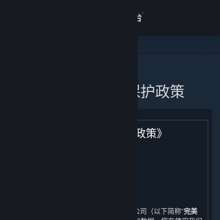
登录
商店
关于
主页
蒸汽平台个人信息保护政策
客服
查看桌面版网站
《蒸汽平台个人信息保护政策》
生效日期：2021年11月11日
引言
完美世界征奇（上海）多媒体科技有限公司（以下简称“
完美