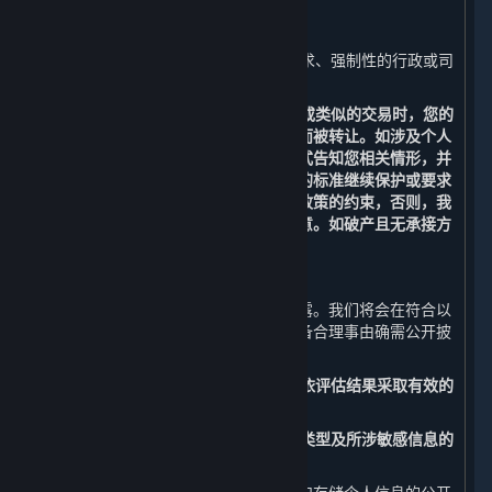
1. 我们已事先获得您明确的同意或授权；
2. 根据适用的法律法规、法律程序的要求、强制性的行政或司
法要求所必须的情况进行提供；和
3. 在涉及合并、收购、资产转让、破产或类似的交易时，您的
个人信息有可能作为此类交易的一部分而被转让。如涉及个人
信息转让，我们将通过通知、公告等形式告知您相关情形，并
会按照法律法规及不低于本政策所要求的标准继续保护或要求
新的持有您个人信息的受让方继续受本政策的约束，否则，我
们将要求该受让方重新向您征求授权同意。如破产且无承接方
的，您的个人信息将做删除处理。
（三） 公开披露
您的个人信息原则上不会被我们公开披露。我们将会在符合以
下要求的情况下，经法律法规授权或具备合理事由确需公开披
露时，公开披露您的个人信息：
1. 事先开展个人信息安全影响评估，并依评估结果采取有效的
保护措施；和
2. 向您告知公开披露个人信息的目的、类型及所涉敏感信息的
内容，并事先征得您的明示同意。