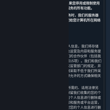
置来管理Cookies的使用。
但请注意，如果您停用或限制使用
Cookies，您可能无法正常使用内容和服务的所有功能。
（二） 当您访问和使用我们的内容和服务时，我们的服务器
会记录您的IP地址。该IP地址是自动分配给您计算机所在网络
的一组数字。
四、 我们如何存储您的个人信息
⏶
（一） 在中华人民共和国境内收集的个人信息，我们将存储
在中华人民共和国境内。为更好地为平台运营及内容和服务提
供支持，您的部分数据可能被传输至我们的合作伙伴（包括我
们的许可方，其联系方式请见第十一条第15项）。我们和我们
的合作伙伴会遵守适用的法律法规和有权监管部门的规定，并
且我们会要求我们的合作伙伴对您的数据采取不低于我们所采
取的数据安全保护措施。我们亦会以法律允许的方式确保相关
数据的存储安全。
（二） 我们只会在达成本政策所述目的所需的、适用法律另
行要求的或基于您的同意的最短期限内保留我们收集的您的个
人信息，在超出存储期限后我们会对您的个人信息进行删除或
者匿名化处理。此外，如果我们终止内容和服务或平台运营，
我们会在终止内容和服务或平台运营后对您的个人信息进行删