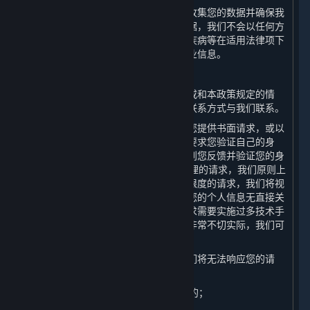
为了避免为本政策中未载明的其他目的收集您的数据并确保我
们在您授权同意的范围内容收集您的数据，我们不会以任何方
式和途径向您推送涉及宗教信仰、性、疾病等在适用法律项下
被视为敏感的关于产品及服务信息的商业信息。
（六） 响应您的请求
如果您认为我们存在任何违反法律法规或和本政策规定的情
形，您均可以通过本政策第十条列明的联系方式与我们联系。
为了保障您的信息安全，我们可能需要您提供书面请求，或以
其他方式证明您的身份。我们可能会先要求您验证自己的身
份，然后再处理您的请求。我们将在收到您反馈并验证您的身
份后的15日内答复您的请求。对于您合理的请求，我们原则上
不收取费用，但对多次重复、超出合理限度的请求，我们将视
情收取一定成本费用。如果您的请求与您的个人信息无直接关
联，或您无端重复提出请求，或您的请求需要实施过多技术手
段、可能给他人合法权益带来风险或者非常不切实际，我们可
能会予以拒绝。
在以下情形中，按照法律法规要求，我们将无法响应您的请
求：
1. 与我们履行法律法规规定的义务相关的；