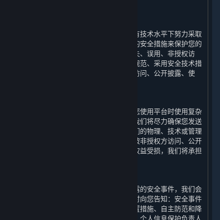
六、 我们如何保护您的个人信息
⏶
（一） 技术与措施
为保障您的个人信息安全，我们会在现有技术水平下努力采取
合理必要的物理、技术和行政管理方面的安全措施来保护您的
个人信息，以防止您的个人信息遭受丢失、误用、非授权访
问、披露和更改，包括建立合理的制度规范、采用安全技术措
施来防止您的个人信息遭到未经授权的访问、公开披露、使
用、修改、损坏或丢失。
（二） 风险提示
互联网并非绝对安全的环境，我们建议您使用平台时使用复杂
密码，并妥善保护您的个人信息安全。我们将尽力确保您发送
给我们的任何信息的安全性。如果因我们的物理、技术或管理
防护设施遭到破坏，导致您的个人信息被非授权方访问、公开
披露、篡改、或毁坏，进而使您的合法权益受损，我们将承担
相应的法律责任。
（三） 事后救济
若我们确认我们的终端发生个人信息泄露的安全事件，我们会
启动应急预案，阻止安全事件扩大并及时向您告知：安全事件
的内容和影响、已采取或将要采取的处置措施、自主防范和降
低风险的建议、针对您提供的补救措施、个人信息保护负责人