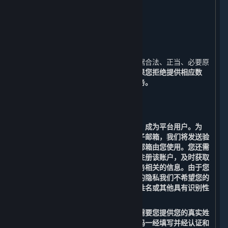
十、
如何联系我们
十一、
术语及定义
一、 我们收集的数据
⏶
为了实现内容和服务之功能，我们会根据合法、正当、必要原
则向您收集必要数据，请详见下文。
如果您拒绝提供相应数
据，您将无法正常使用平台及内容和服务。
（一） 运行平台所必需的功能
1. 用户注册功能
您需要注册一个账户（以下简称“账户”）成为平台用户。为
此，您首先需要提供您本人的有效的电子邮箱，我们将发送验
证码到您提供的电子邮箱来验证该电子邮箱由您使用。您还需
要提供用户名、密码及手机号码，以便注册该账户，及时获取
包括消费情况、优惠促销等与内容和服务相关的信息。由于您
的用户名可能会向公众展示，为保护您的隐私我们不希望您的
个人信息被公开披露，请勿将您的真实姓名或其他具有识别性
的信息用于您的用户名。
为满足法规要求进行实名认证，我们还需要您提供您的真实姓
名和身份证号码。真实姓名和身份证号码一经填写并经认证和