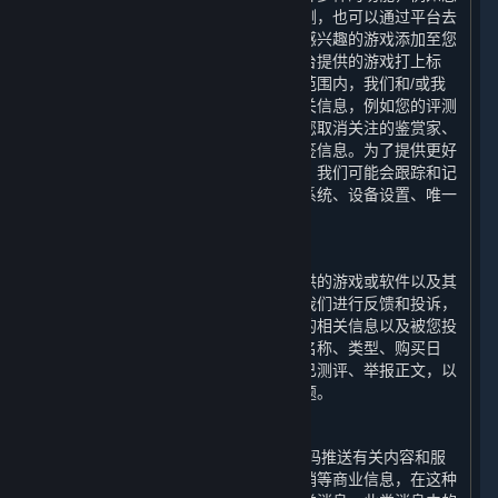
可以通过平台对您感兴趣的游戏进行评测，也可以通过平台去
关注您喜爱的鉴赏家的评测；您可以将感兴趣的游戏添加至您
的愿望单，也可以选择适当的词语为平台提供的游戏打上标
签。为了实现上述功能，在法律允许的范围内，我们和/或我
们的合作伙伴会收集和使用您的上述相关信息，例如您的评测
内容、评测的游戏、您关注的鉴赏家、您取消关注的鉴赏家、
您的鉴赏家评测、您对评测的投票和标签信息。为了提供更好
的用户体验以及优化我们的内容和服务，我们可能会跟踪和记
录您使用的设备信息，包括设备的操作系统、设备设置、唯一
设备识别码和崩溃数据。
6. 举报功能
您在使用平台的过程中，可以对平台提供的游戏或软件以及其
他用户使用平台的行为通过举报功能向我们进行反馈和投诉，
我们会收集和使用您举报的游戏或软件的相关信息以及被您投
诉的用户的相关信息，例如游戏或软件名称、类型、购买日
期、游戏时长、是否为受限用户、是否已测评、举报正文，以
便我们可以协助您解决您反馈的相关问题。
7. 商业信息推送功能
我们可能会向您的电子邮箱和/或手机号码推送有关内容和服
务以及平台提供的游戏或软件的优惠促销等商业信息，在这种