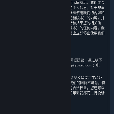
于本政策的重大变更，只有在获取您的明示同意后，我们才会
按照更新后的声明收集、使用和存储您的个人信息。对于非重
大变更，您使用或在我们更新本政策后继续使用我们的内容和
服务，即意味着您同意本政策（包括其更新版本）的内容，并
且同意我们按照本政策收集、使用、存储和共享您的相关信
息。如果您不同意本政策（包括其更新版本）的任何内容，我
们将无法为您提供我们的内容和服务，您应立即停止使用我们
的内容和服务。
十、 如何联系我们
⏶
（一） 如果您对本政策有任何疑问、意见或建议，通过以下
方式与我们联系：邮箱：steamchinahelp@pwrd.com；电
话：021-51796887。
（二） 一般情况下，我们将在收到您的意见及建议并在验证
您用户身份后的15日内回复。如果您对我们的回复不满意，特
别是我们的个人信息处理行为损害了您的合法权益，您还可以
向网信部门、工信部门、公安及市场监管等监管部门进行投诉
或举报。
十一、 术语及定义
⏶