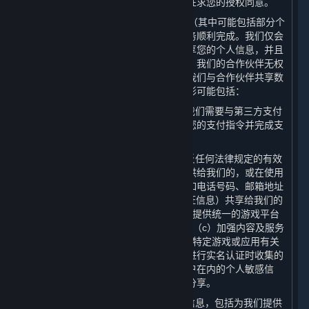
处理目的使用个人信息的，我们将再次征求您的授权同意。
3. 我们可能会向合作伙伴共享您的数据（其中可能包括部分个
人信息），以保障为您提供的内容和服务顺利完成。我们仅会
出于合法、正当、必要、特定的目的共享您的个人信息，并且
只会共享提供内容和服务所必要的数据。我们的合作伙伴无权
将共享的个人信息用于任何其他用途。我们与合作伙伴共享数
据（其中可能包括部分个人信息）的情形可能包括：
（1） 为了实现平台的基本交易功能，我们需要与第三方支付
服务提供商共享您的
交易信息
，以确认您的支付指令并完成支
付；
（2） 您在购买内容和服务后，在不违反任何法律规定的有效
审批要求的前提下，我们可能会将您提供给我们的，或在使用
我们的内容及服务时产生的部分数据，如电话号码、邮箱地址
及IP地址、用户名及头像（不含实名认证信息）共享给我们的
许可方或其他合作伙伴，以便为您（a）提供统一的游戏平台
体验；（b）提供维护和游戏相关服务；（c）加强内容及服务
的安全性；以及（d）向您发送与订阅及特定游戏或应用有关
的商业信息。对于我们在您根据本政策进行实名认证时收集的
个人信息，以及包括特殊身份及金融账户在内的个人敏感信
息，我们在任何情况下均不会向第三方分享。
（3） 向电信服务提供商提供您的个人信息，包括为我们提供