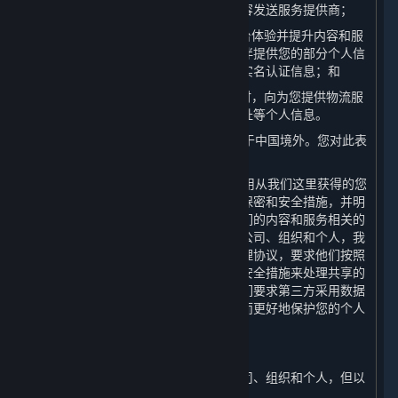
个人信息存储服务的云存储提供方和内容发送服务提供商；
（4） 为了向您提供全球统一的游戏平台体验并提升内容和服
务的安全机制，我们会向我们的合作伙伴提供您的部分个人信
息，但不会向我们的合作伙伴提供您的实名认证信息；和
（5） 我们可能在寄送实体商品或奖品时，向为您提供物流服
务的第三方物流公司分享您的姓名及地址等个人信息。
4. 上一条所提及的某些第三方有可能位于中国境外。您对此表
示知情并特别同意此安排。
5. 我们将努力促使我们的合作伙伴在使用从我们这里获得的您
的个人信息时遵守本政策及其他适用的保密和安全措施，并明
确要求其仅将共享的个人信息用于与我们的内容和服务相关的
用途。对我们主动与之共享个人信息的公司、组织和个人，我
们会与其签署严格的保密和个人信息处理协议，要求他们按照
相关协议、本政策以采取相关的保密和安全措施来处理共享的
个人信息。在个人敏感信息使用上，我们要求第三方采用数据
匿名化、去标识化或其他处理技术，从而更好地保护您的个人
信息。
（二） 转让
我们不会将您的个人信息转让给任何公司、组织和个人，但以
下情况除外：