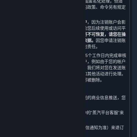
不可被检索、访问的状态或者被删除和/或匿名化处理，但适
用法律法规、规章、规范性文件或政府的政策、命令另有规定
的除外。
我们在此提醒您，
请您谨慎选择注销账户
，因为注销账户会影
响您正常使用或访问内容和服务或者会给您后续使用或访问平
台带来诸多不便。
您的账户一旦被注销将不可恢复，请您在操
作之前自行备份账户相关的所有信息和数据。
因您申请注销账
户对您造成的不利影响，我们不承担任何责任。
在收到您的账户注销申请后，我们将在15个工作日内完成审核
和处理，以避免您因错误而注销您的帐户，例如由于您的帐户
密码丢失或遭遇黑客攻击。在宽限期内，我们将对您在发送账
户注销申请之前已发起的账务进行结算和其他活动进行处理。
在宽限期后，与您帐户相关的个人信息将被删除。
（五） 取消商业信息推送
如果您不想接受我们以如下形式给您发送的商业信息推送，您
随时可通过以下方式取消：
1. 您可以通过平台客户端的“帮助”选项中的“蒸汽平台客服”来
取消我们给您发送的电子邮件推送；
2. 您可以随时回复“TD”或“T”（具体以短信通知为准）来退订
我们给您发送的商业信息手机推送。