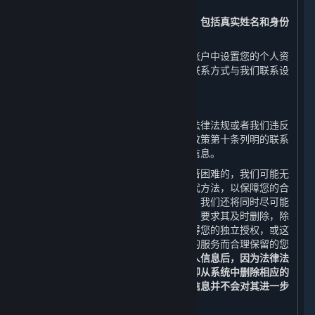
问、更正或补充您的个人信息。
请注意，您注册时提交的实名认证信息，包括真实姓名和身份
证号码，将无法进行更正。
此外，您还可以通过平台客户端在您的账户中设置您的个人资
料公开事宜或通过本政策第十条列明的联系方式与我们联系设
置您的个人信息公开事宜。
（二） 删除您的个人信息
如果我们处理您的个人信息的行为违反法律法规或者我们违反
了您和我们之间的约定，您可以通过本政策第十条列明的联系
方式与我们联系，向我们申请删除个人信息。
如您的请求需要付出高额成本或存在显著困难的，我们可能无
法响应您的请求，但我们会向您提供替代方法，以保障您的合
法权益。若我们决定响应您的删除请求，我们还将同时尽可能
通知从我们获得您的个人信息的第三方，要求其及时删除，除
非法律法规另有规定，或这些第三方获得您的独立授权，或这
些第三方为保证您仍可正常使用其提供的服务而合理保留的您
的个人信息。
当您或我们协助您删除个人信息后，因为法律法
规和安全技术的要求，我们可能不会立即从系统中删除相应的
备份信息，我们将安全地存储您的个人信息并不会对其进一步
使用，直到清除备份或实现匿名化。