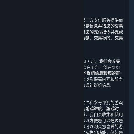
被收集和储存。
3. 支付功能
在您下单后，您可以选择与我们合作的第三方支付服务提供商
所提供的支付服务。
我们需要收集您的交易信息并将您的交易
信息与该等支付服务提供商共享，以执行您的支付指令并完成
支付。
收集并共享的交易信息包括
交易金额、交易标的、交易
时间与订单号
（以下合称“
交易信息
”）。
4. 社交功能
当您通过平台添加好友和/或与好友进行聊天时，
我们会收集
您的好友列表和您与好友的聊天消息
;当您在平台上创建群组
和/或与群组进行聊天时，我们会收集
您的群组信息和您的群
组聊天消息。
为了改善您使用平台的体验以及提高内容和服务
的质量，我们可能会使用您的好友列表和您的群组信息。
5. 游戏数据、评测、鉴赏家、标签功能
您可以通过您的账户查看您已购买、已关注和参与评测的游戏
的相关信息，例如
近期运行的游戏、您的游戏进度、游戏时
间、成就、排行榜、近期共同游戏的玩家
，我们会收集和使用
上述数据及其他与内容和服务相关的信息以方便您可以通过您
的账户随时查看此类信息。通过平台，您可以购买您喜爱的游
戏，也可以使用我们为您精心设计的多种多样的功能，例如您