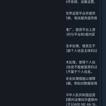
息，以及所使用设备的相关信息，包括操作系统、设备设置、
唯一设备识别码和崩溃数据。
10. “
合作伙伴
”：系指提供服务帮助完美世界运营平台并提供
内容和服务的第三方，包括支付服务提供商、电信服务提供商
和许可方。
11. “
商业信息
”：系指为进行内容和服务推广，提高平台上游
戏或软件销量和平台知名度之目的而发布的与平台和/或内容
和服务相关的信息。
12. “
去标识化
”：系指通过对个人信息的技术处理，使其在不
借助额外信息的情况下，无法识别或者关联个人信息主体的过
程。
13. “
匿名化
”：系指通过对个人信息的技术处理，使得个人信
息主体无法被识别或者关联，且处理后的信息不能被复原的过
程。个人信息经匿名化处理后所得的信息不属于个人信息。
14. “
已处理数据
”：系指已被采取合理的安全处理措施以保障
数据的安全性及数据主体的隐私的相关数据，例如对数据采用
加密、去标识化及匿名化技术。
15. “
许可方
”：系指授权许可完美世界在中华人民共和国运营
平台的Valve Corporation（一家根据华盛顿州法律向华盛顿州
州务卿申请设立并存续公司，注册地址位于10400 NE 4th St.,