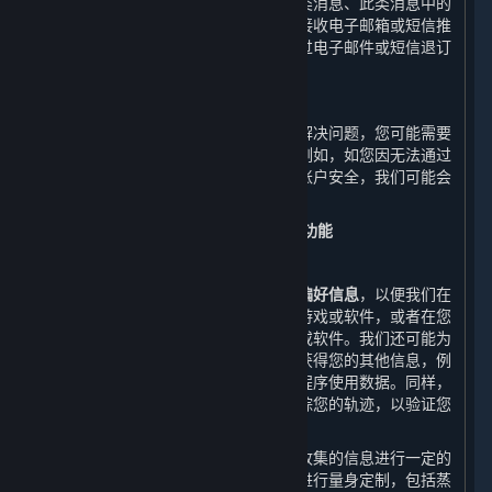
情况下，我们会收集有关您是否打开此类消息、此类消息中的
哪些链接被打开等相关信息。如您拒绝接收电子邮箱或短信推
送的商业信息，您可以随时在平台、通过电子邮件或短信退订
或撤销同意接收商业信息推送。
8. 客户支持服务
在您接受客户支持服务时，为了帮助您解决问题，您可能需要
提供本政策中未明确提及的其他信息，例如，如您因无法通过
密码成功登录账户而投诉，为确保您的账户安全，我们可能会
要求您提供身份信息。
（二） 改进我们的内容和服务所必需的功能
1. 市场营销
我们会收集您的
订单信息、浏览信息和偏好信息
，以便我们在
您启动平台时向您展示您可能感兴趣的游戏或软件，或者在您
搜索时向您展示您可能希望找到的游戏或软件。我们还可能为
了改进内容和服务的质量的合理需要而获得您的其他信息，例
如通过自动电子交互收集的数据和应用程序使用数据。同样，
我们也将通过我们的网站和应用程序跟踪您的轨迹，以验证您
不是机器人，并优化我们的内容和服务。
为了改善您的用户体验，我们可能会对收集的信息进行一定的
处理，以便我们能够根据您的个性需求进行量身定制，包括蒸