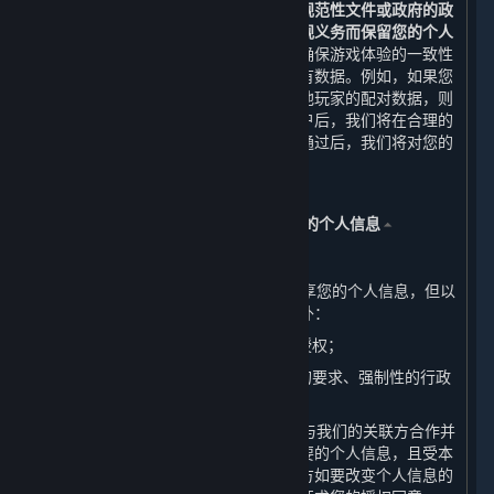
除或匿名化处理，
但法律法规、规章、规范性文件或政府的政
策、命令等另有要求或为履行我们的合规义务而保留您的个人
信息的情形除外。
在某些情况下，为了确保游戏体验的一致性
等目的，无法完全删除您在账户中的所有数据。例如，如果您
所购买的游戏中的排位赛信息会影响其他玩家的配对数据，则
不会删除该信息。当您成功申请注销账户后，我们将在合理的
时间内完成对您的账户注销审核，审核通过后，我们将对您的
个人信息进行删除或匿名化处理。
五、 我们如何共享、转让、公开披露您的个人信息
⏶
（一） 共享
1. 我们不会与任何公司、组织和个人共享您的个人信息，但以
下情况及本政策明确规定的其他情形除外：
（1） 我们已事先获得您明确的同意或授权；
（2） 根据适用的法律法规、法律程序的要求、强制性的行政
或司法要求所必须的情况下进行提供。
2. 为了提供优质的服务，我们可能需要与我们的关联方合作并
共享您的个人信息。但我们只会共享必要的个人信息，且受本
政策中所声明目的的约束。我们的关联方如要改变个人信息的