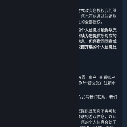
（三） 改变您授权范围或撤回您的授权
您可以通过删除信息、关闭设备功能等方式改变您授权我们继
续收集个人信息的范围或撤回您的授权。您也可以通过注销账
户的方式，撤回我们继续收集您个人信息的全部授权。
请您理解，每个业务功能需要一些基本的个人信息才能得以完
成，当您撤回同意或授权后，我们无法继续为您提供所对应的
内容和服务，也不再处理您相应的个人信息。但您撤回同意或
授权的决定，不会影响此前基于您的授权而开展的个人信息处
理。
（四） 注销您的账户
您可以通过以下方式申请注销您的账户：
1. 您可以通过平台客户端的“蒸汽平台--设置--账户--查看账户
明细--删除我的蒸汽平台账户--前往账户删除”提交账户注销申
请；
2. 您可以通过本政策第十条列明的联系方式与我们联系，我们
将协助您申请注销您的账户。
在您主动注销账户之后，我们将停止为您提供且您将不再可访
问内容和服务、您的账户、与您的账户关联的游戏信息，以及
您的账户原先可访问的其他服务。此外，您的个人信息会处于