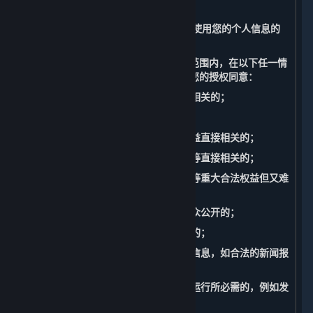
据处理。
（三） 无需征得您的授权同意而收集和使用您的个人信息的
情形
您充分理解并同意，我们在法律允许的范围内，在以下任一情
况下收集、使用您的个人信息无需征得您的授权同意：
1. 与我们履行适用法律法规规定的义务相关的；
2. 与国家安全、国防安全直接相关的；
3. 与公共安全、公共卫生、重大公共利益直接相关的；
4. 与刑事侦查、起诉、审判和判决执行等直接相关的；
5. 出于维护您或其他个人的生命、财产等重大合法权益但又难
以得到您授权同意的；
6. 所涉及的个人信息是您自行向社会公众公开的；
7. 根据您的要求签订和履行合同所必需的；
8. 从合法公开披露的信息中收集的个人信息，如合法的新闻报
道、政府信息公开等渠道；
9. 维护所提供的内容和服务的安全稳定运行所必需的，例如发
现、处置内容和服务故障。