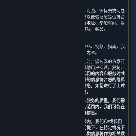
（1） 活动
当您参与线上或线下活动时（包括比赛、对战、锦标赛或问卷
调查），我们会收集和使用您的相关信息以便验证您是否符合
活动资格并向您进行奖品派送，例如邮寄地址、参加时间、是
否符合资格、是否已过期、获奖时间、游戏、奖品。
（2）内容上传功能
如您上传、发布游戏文件、截图、美术作品、视频、指南，我
们会收集和使用您所上传、发布的信息和内容。
当您使用平台的社交功能、内容上传功能时，您披露的信息可
能会成为公开信息。这些信息可能会被其他用户阅读、复制、
收集或使用。
请您谨慎考虑是否在使用我们的内容和服务时共
享甚至公开分享相关信息，以确保您公开的信息符合您的隐私
偏好。请勿上传、发布或分享任何个人信息，如您进行了上述
操作，我们将无法完全保护您的个人信息。
为改善您使用平台的体验以及提高内容和服务的质量，我们需
要合作伙伴的支持。为此，在法律允许的范围内，我们可能在
特定情况下委托我们的合作伙伴收集部分信息。
为保护您的个人信息，在法律允许的范围内，我们和/或我们
的合作伙伴也可能在不识别个人身份的前提下，在特定情况下
访问、收集、存储和使用部分信息，且此类信息将作为相关数