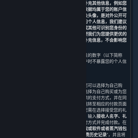
验证，即不得随意变更，但您可以修改补充其他信息，例如您
的昵称、电子邮箱、密码及头像，这些数据均属于您的账户信
息。您提供的部分数据，例如您的昵称及头像，是对外公开可
见的。为了保护您的隐私，避免泄露您的个人信息，我们建议
您不要在此类数据中使用您的真实姓名或其他可识别您身份的
信息。您还可以提供更多的账户信息以便我们为您提供更优的
内容和服务体验，但如果您不提供这些补充信息，不会影响您
使用平台的基本功能。
您的账户会被自动分配一串不具有识别性的数字（以下简称
“
Steam ID
”），以便我们在查阅您的帐户时不暴露您的个人信
息。
2. 下单交易功能
当您购买您购物车内的内容和服务时，您可以选择为自己购
买，也可以选择作为礼物购买。如果您选择为自己购买或为您
的蒸汽钱包充值，您需选择一种平台提供的支付方式，并在同
意《蒸汽平台软件许可及服务协议》后跳转至相应的付款页面
完成付款；如果您选择作为礼物购买，您需在选择接受您的礼
物的好友以及礼物发送时间（可选）后，输入
接收人名字、礼
物信息、您的寄语及您的签名，
选择支付方式并完成付款。在
您选择付款后，平台会生成
您购买该游戏或软件或者蒸汽钱包
充值的订单。
上述所有信息构成您的“
消费历史记录
”，并且将