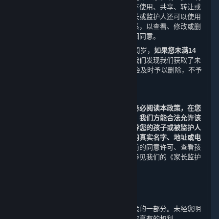
确同意或者保护未成年人所必要的情况下使用、共享、转让或
披露此信息。除本政策另有规定外，家长或监护人还可以使用
本政策第十条列明的联系方式与我们联系，以查看、修改或删
除其监护的未成年人的个人信息，或撤回同意。
使用内容和服务的用户的最低年龄为14周岁，
如果您未满14
周岁，请勿使用任何内容和服务。
如果我们发现我们获取了未
满14周岁的未成年人个人信息，我们将会及时予以删除，不予
保留。
（二） 家长和监护人须知
若您是未成年人的家长或监护人，
请您务必阅读本政策，在您
阅读、了解并同意本政策的所有内容后，我们方能合法允许该
未成年人使用平台。我们强烈建议您指导您的孩子或被监护人
未经允许不要在网络中向他人透露自己的真实名字、地址或电
话号码等个人信息。
如果您想要撤回先前的同意许可、查看孩
子或被监护人的信息或删除该信息，请参见我们的《家长监护
流程》。
九、 修订和更新
⏶
本政策可能被修订，该等修订构成本政策的一部分。未经您明
确同意，我们不会削减您按照本政策所应享有的权利。