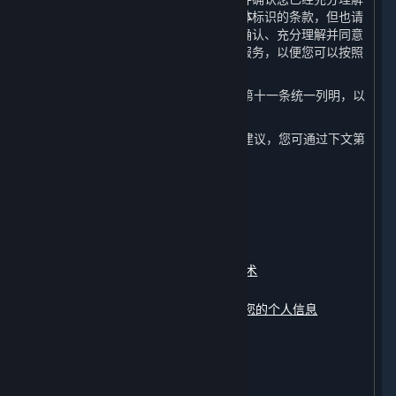
本政策所写明的内容。请特别注意以
粗体
标识的条款，但也请
注意本政策全文内容的重要性。您应在确认、充分理解并同意
本政策的全部内容后再开始使用内容和服务，以便您可以按照
本政策的指引做出您认为适当的选择。
4. 本政策中涉及的相关术语已在本政策第十一条统一列明，以
便您更好地理解和查阅。
5. 如对本政策内容有任何疑问、意见或建议，您可通过下文第
十条约定的联系方式与我们联系。
本政策包含以下内容：
一、
我们收集的数据
二、
我们如何使用您的个人信息
三、
我们如何使用Cookie及其同类技术
四、
我们如何存储您的个人信息
五、
我们如何共享、转让、公开披露您的个人信息
六、
我们如何保护您的个人信息
七、
您如何管理您的个人信息
八、
未成年人信息的保护
九、
修订和更新