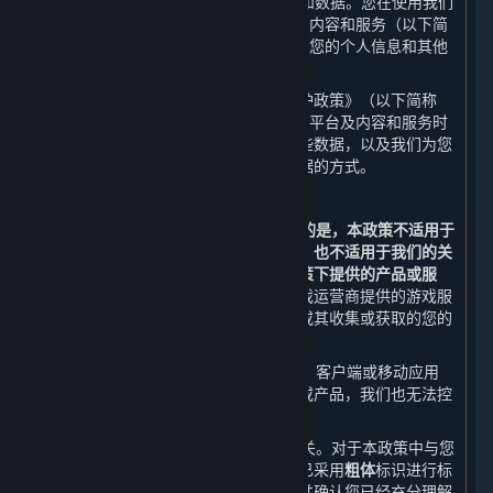
世界
”或“
我们
”）尊重并保护用户的隐私和数据。您在使用我们
通过蒸汽平台（以下简称“
平台
”）提供的内容和服务（以下简
称“
内容和服务
”）时，我们会收集和使用您的个人信息和其他
不具有识别性的相关数据。
我们希望通过本《蒸汽平台个人信息保护政策》（以下简称
“
本政策
”）向您说明我们在您使用我们的平台及内容和服务时
如何收集、使用、存储、共享和转让这些数据，以及我们为您
提供的访问、更新、删除和保护这些数据的方式。
鉴于此，我们提醒您：
1. 本政策仅适用于平台。
需要特别说明的是，本政策不适用于
第三方通过平台向您提供的产品或服务，也不适用于我们的关
联方在另行独立设置的个人信息保护政策下提供的产品或服
务。
例如，您在通过平台购买或使用游戏运营商提供的游戏服
务时，您向该等游戏运营商提供的数据或其收集或获取的您的
数据不适用本政策。
2. 当您通过内容和服务链接到其他网站、客户端或移动应用
时，本政策并不适用于该等第三方渠道或产品，我们也无法控
制该等第三方渠道或产品。
3. 本政策与您使用的内容和服务息息相关。对于本政策中与您
的权益可能存在重大关系的条款，我们已采用
粗体
标识进行标
注。在使用平台前，请您务必审慎阅读并确认您已经充分理解