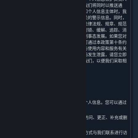
或个人信息保护工作机构的联系方式。我们将同时以推送通
知、公告等形式告知您。当难以逐一告知个人信息主体时，我
们会采取合理、有效的方式发布与您有关的警示信息。同时，
我们还将根据网络安全事件的等级按照法律法规、规章、规范
性文件或政府的政策、命令等要求采取封锁、缓解、追踪、消
除和恢复等措施进行实施应急处置，控制事态发展。如果您对
我们的个人信息保护措施有任何疑问，可通过本政策第十条约
定的联系方式联系我们。如您发现自己与使用内容和服务有关
的个人信息泄密，尤其是您的账户及密码发生泄露，请您立即
通过本政策第十条约定的联系方式联络我们，以便我们采取相
应措施，我们将在15日内给您回复。
七、 您如何管理您的个人信息
⏶
（一） 访问、更正和补充您的个人信息
您有权随时访问、更正或补充您的部分个人信息。您可以通过
以下方式进行操作：
1. 您可以通过平台客户端在您的账户中访问、更正、补充或删
除您的相关个人信息。
2. 您可以通过本政策第十条列明的联系方式与我们联系进行访