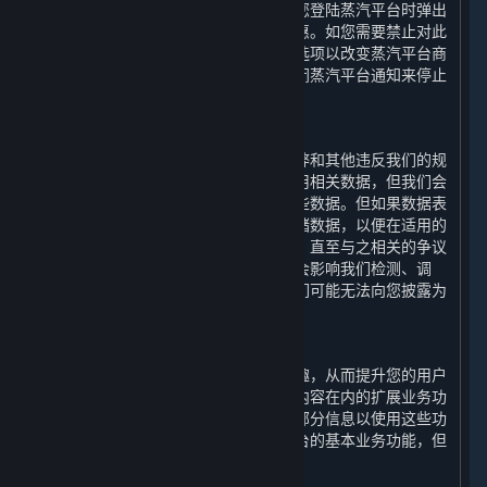
汽平台商店页面显示的内容和服务以及您登陆蒸汽平台时弹出
的内容和服务的更新、相关的建议和优惠。如您需要禁止对此
类信息的处理，您可以通过设置特定筛选项以改变蒸汽平台商
店页面显示的内容和服务，或者通过关闭蒸汽平台通知来停止
登陆蒸汽平台时弹出的通知信息。
2. 检测违规功能
为了检测、调查、处理和预防欺诈、作弊和其他违反我们的规
定和适用法律的行为，我们会收集和使用相关数据，但我们会
仅在上述目的所需的最短时间内存储这些数据。但如果数据表
明可能发生违规行为，我们将进一步存储数据，以便在适用的
诉讼时效期间用于主张索赔或进行抗辩，直至与之相关的争议
得到解决。请注意，如果披露此类信息会影响我们检测、调
查、处理和防止违规行为的机制，则我们可能无法向您披露为
此目的而存储的特定数据。
3. 扩展业务功能
为提升您通过平台运行游戏的便捷和乐趣，从而提升您的用户
体验，我们的平台会提供包括如下所列内容在内的扩展业务功
能。您可选择授权我们收集和使用您的部分信息以使用这些功
能；如您拒绝授权，您依然可以使用平台的基本业务功能，但
您将无法正常使用下列功能：