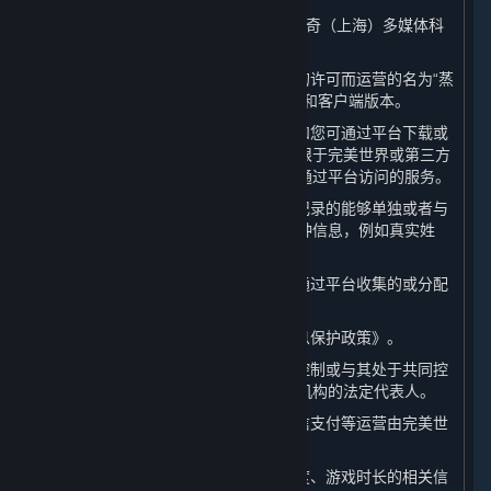
1. “
完美世界
”或“
我们
”：系指完美世界征奇（上海）多媒体科
技有限公司。
2. “
平台
”：系指由完美世界基于许可方的许可而运营的名为“蒸
汽平台”的游戏分发平台，包括其网页版和客户端版本。
3. “
内容和服务
”：系指蒸汽平台客户端和您可通过平台下载或
访问的软件、内容及其更新，包括但不限于完美世界或第三方
提供的视频游戏和游戏内内容，以及可通过平台访问的服务。
4. “
个人信息
”：系指以电子或其他方式记录的能够单独或者与
其他信息结合识别特定自然人身份的各种信息，例如真实姓
名、电话号码或官方身份编号。
5. “
相关数据
”：系指除个人信息以外的通过平台收集的或分配
给您的数据，包括Steam ID和游戏数据。
6. “
本政策
”：系指本《蒸汽平台个人信息保护政策》。
7. “
关联方
”：系指完美世界控制、受其控制或与其处于共同控
制下的任何公司、机构以及上述公司或机构的法定代表人。
8. “
支付服务提供商
”：系指支付宝、微信支付等运营由完美世
界接入平台的支付通道的公司或机构。
9. “
游戏数据
”：系指游戏偏好、游戏进度、游戏时长的相关信