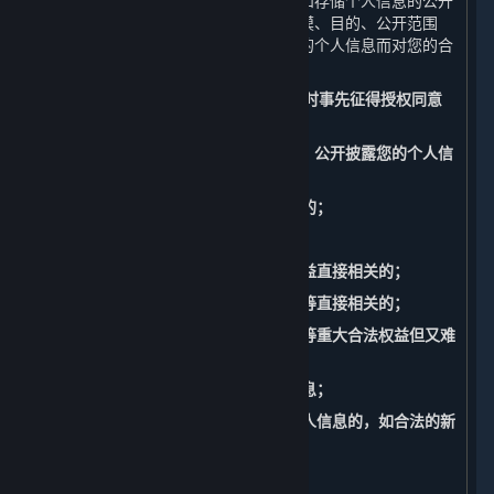
如公开您的个人信息，我们将准确记录和存储个人信息的公开
披露的情况，包括公开披露的日期、规模、目的、公开范围
等。此外，我们还将承担因公开披露您的个人信息而对您的合
法权益造成损害的相应责任。
（四） 共享、转让、公开披露个人信息时事先征得授权同意
的例外
请注意，以下情形中，我们共享、转让、公开披露您的个人信
息不必事先征得您的授权同意：
1. 与我们履行法律法规规定的义务相关的；
2. 与国家安全、国防安全直接相关的；
3. 与公共安全、公共卫生、重大公共利益直接相关的；
4. 与刑事侦查、起诉、审判和判决执行等直接相关的；
5. 出于维护您或其他个人的生命、财产等重大合法权益但又难
以得到您本人授权同意的；
6. 您自行向社会公众公开的您的个人信息；
7. 从合法公开披露的信息中收集您的个人信息的，如合法的新
闻报道、政府信息公开等渠道。