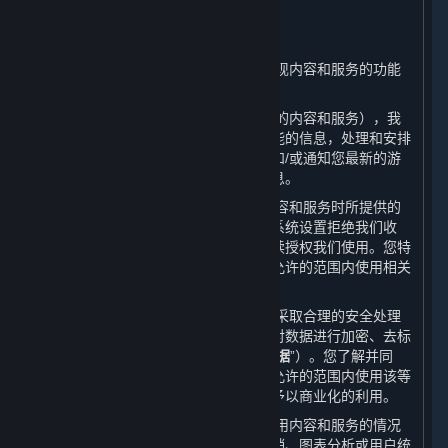
二、 我们如何使用您的个人信息
⏶
（一） 我们会根据本政策的规定并为实现内容和服务的功能
对所收集的数据进行使用。
（二） 根据收集的数据（包括您所订购的内容和服务），我
们会通知您有关更新或升级的服务和功能的信息，处理和安排
您所需的客户支持、技术咨询或问题，和/或通知您最新的游
戏更新、竞赛、促销信息、特殊活动信息。
（三） 请您注意，就您在使用我们的内容和服务时所提供的
所有个人信息，除非被您删除或您通过系统设置拒绝我们收
集，否则您将被视为在使用平台期间持续授权我们使用。您特
此同意，我们和我们的合作伙伴在法律允许的范围内使用相关
数据。
（四） 在收集您的个人信息后，我们会采取合理的安全处理
措施来保护信息的安全性，例如，通过对数据进行加密、去标
识化和匿名化处理（以下简称“
已处理数据
”）。您了解并同
意，我们和我们的合作伙伴有权在法律允许的范围内使用该等
已处理数据并对用户数据库进行分析并予以商业化的利用。
（五） 我们和我们的合作伙伴会对您使用内容和服务的情况
进行统计，将这些统计信息用于市场营销、图表分析或用户统