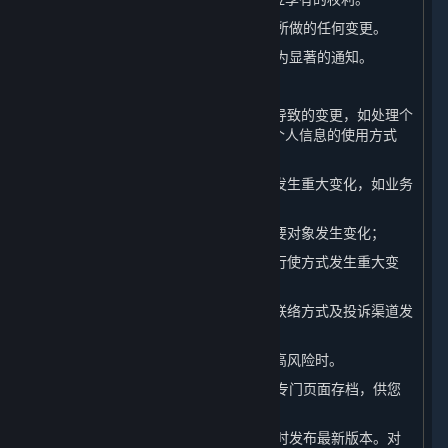
（一） 我们会在本页面上发布对本政策所做的任何变更。
（二） 对于重大变更，我们还会提供更为显著的通知。
（三） 本政策所指的重大变更举例如下：
1. 我们的平台服务模式发生重大变化而导致的变更，如处理个
人信息的目的、处理的个人信息类型、个人信息的使用方式
等；
2. 我们在所有权结构、组织架构等方面发生重大变化，如业务
调整、收购兼并等引起的所有者变更等；
3. 个人信息共享、转让或公开披露的主要对象发生变化；
4. 您参与个人信息处理方面的权利及其行使方式发生重大变
化；
5. 我们负责处理个人信息安全的部门、联络方式及投诉渠道发
生变化时；
6. 个人信息安全影响评估报告表明存在高风险时。
（四） 我们还会将本政策的此前版本在专门页面存档，供您
查阅。
（五） 当本政策进行更新后，我们会及时发布最新版本。对