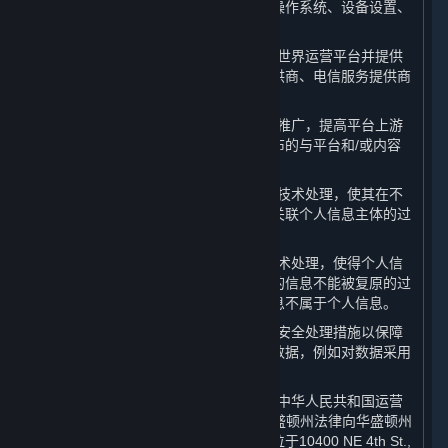
息，以及所使用设备的相关信息，包括操作系统、设备设置、
唯一设备识别码和崩溃数据。
10. “
合作伙伴
”：系指提供服务帮助完美世界运营平台并提供
内容和服务的第三方，包括支付服务提供商、电信服务提供商
和许可方。
11. “
商业信息
”：系指为进行内容和服务推广，提高平台上游
戏或软件销量和平台知名度之目的而发布的与平台和/或内容
和服务相关的信息。
12. “
去标识化
”：系指通过对个人信息的技术处理，使其在不
借助额外信息的情况下，无法识别或者关联个人信息主体的过
程。
13. “
匿名化
”：系指通过对个人信息的技术处理，使得个人信
息主体无法被识别或者关联，且处理后的信息不能被复原的过
程。个人信息经匿名化处理后所得的信息不属于个人信息。
14. “
已处理数据
”：系指已被采取合理的安全处理措施以保障
数据的安全性及数据主体的隐私的相关数据，例如对数据采用
加密、去标识化及匿名化技术。
15. “
许可方
”：系指授权许可完美世界在中华人民共和国运营
平台的Valve Corporation（一家根据华盛顿州法律向华盛顿州
州务卿申请设立并存续公司，注册地址位于10400 NE 4th St.,