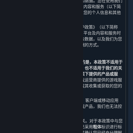
世界
”或“
我们
”）尊重并保护用户的隐私和数据。您在使用我们
通过蒸汽平台（以下简称“
平台
”）提供的内容和服务（以下简
称“
内容和服务
”）时，我们会收集和使用您的个人信息和其他
不具有识别性的相关数据。
我们希望通过本《蒸汽平台个人信息保护政策》（以下简称
“
本政策
”）向您说明我们在您使用我们的平台及内容和服务时
如何收集、使用、存储、共享和转让这些数据，以及我们为您
提供的访问、更新、删除和保护这些数据的方式。
鉴于此，我们提醒您：
1. 本政策仅适用于平台。
需要特别说明的是，本政策不适用于
第三方通过平台向您提供的产品或服务，也不适用于我们的关
联方在另行独立设置的个人信息保护政策下提供的产品或服
务。
例如，您在通过平台购买或使用游戏运营商提供的游戏服
务时，您向该等游戏运营商提供的数据或其收集或获取的您的
数据不适用本政策。
2. 当您通过内容和服务链接到其他网站、客户端或移动应用
时，本政策并不适用于该等第三方渠道或产品，我们也无法控
制该等第三方渠道或产品。
3. 本政策与您使用的内容和服务息息相关。对于本政策中与您
的权益可能存在重大关系的条款，我们已采用
粗体
标识进行标
注。在使用平台前，请您务必审慎阅读并确认您已经充分理解