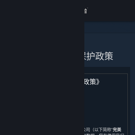
登录
商店
关于
主页
蒸汽平台个人信息保护政策
客服
查看桌面版网站
《蒸汽平台个人信息保护政策》
生效日期：2021年11月11日
引言
完美世界征奇（上海）多媒体科技有限公司（以下简称“
完美