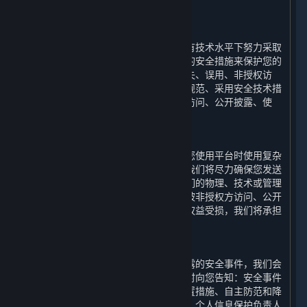
六、 我们如何保护您的个人信息
⏶
（一） 技术与措施
为保障您的个人信息安全，我们会在现有技术水平下努力采取
合理必要的物理、技术和行政管理方面的安全措施来保护您的
个人信息，以防止您的个人信息遭受丢失、误用、非授权访
问、披露和更改，包括建立合理的制度规范、采用安全技术措
施来防止您的个人信息遭到未经授权的访问、公开披露、使
用、修改、损坏或丢失。
（二） 风险提示
互联网并非绝对安全的环境，我们建议您使用平台时使用复杂
密码，并妥善保护您的个人信息安全。我们将尽力确保您发送
给我们的任何信息的安全性。如果因我们的物理、技术或管理
防护设施遭到破坏，导致您的个人信息被非授权方访问、公开
披露、篡改、或毁坏，进而使您的合法权益受损，我们将承担
相应的法律责任。
（三） 事后救济
若我们确认我们的终端发生个人信息泄露的安全事件，我们会
启动应急预案，阻止安全事件扩大并及时向您告知：安全事件
的内容和影响、已采取或将要采取的处置措施、自主防范和降
低风险的建议、针对您提供的补救措施、个人信息保护负责人