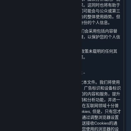
计中，以使内容和服务更加符合您的需求。这同时也将有助于
我们更好地理解和服务我们的用户。我们可能会与公众或第三
方共享这些统计信息，以展示内容和服务的整体使用趋势。但
这些统计信息不包含任何可用来识别您身份的个人信息。
（六） 当我们展示您的个人信息时，我们会采用包括内容替
换、假名等方式对您的个人信息进行处理，以保护您的个人信
息安全。
（七） 当我们要将您的个人信息用于本政策未载明的任何其
他用途时，我们会再次征求您的授权同意。
三、 我们如何使用Cookie及其同类技术
⏶
（一） Cookies是放置于您计算机上的文本文件。我们将使用
Cookie及类似技术（如网站信标、像素、广告标识和设备标识
符等）以帮助我们分析用户如何使用我们的内容和服务，提升
内容和服务的质量与体验，增强市场营销和分析功能，并进一
步加强我们网站的性能。Cookies的使用在互联网领域十分普
遍。虽然绝大多数浏览器会自动接受Cookies, 但是，只有您才
可以最终决定是否接受Cookies。您可以通过调整浏览器设置
阻止Cookies的接收，要求浏览器向您发送接收Cookies的通
知，或者停用Cookies。您可以通过调整您使用的浏览器的设