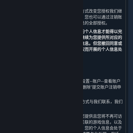
（三） 改变您授权范围或撤回您的授权
您可以通过删除信息、关闭设备功能等方式改变您授权我们继
续收集个人信息的范围或撤回您的授权。您也可以通过注销账
户的方式，撤回我们继续收集您个人信息的全部授权。
请您理解，每个业务功能需要一些基本的个人信息才能得以完
成，当您撤回同意或授权后，我们无法继续为您提供所对应的
内容和服务，也不再处理您相应的个人信息。但您撤回同意或
授权的决定，不会影响此前基于您的授权而开展的个人信息处
理。
（四） 注销您的账户
您可以通过以下方式申请注销您的账户：
1. 您可以通过平台客户端的“蒸汽平台--设置--账户--查看账户
明细--删除我的蒸汽平台账户--前往账户删除”提交账户注销申
请；
2. 您可以通过本政策第十条列明的联系方式与我们联系，我们
将协助您申请注销您的账户。
在您主动注销账户之后，我们将停止为您提供且您将不再可访
问内容和服务、您的账户、与您的账户关联的游戏信息，以及
您的账户原先可访问的其他服务。此外，您的个人信息会处于