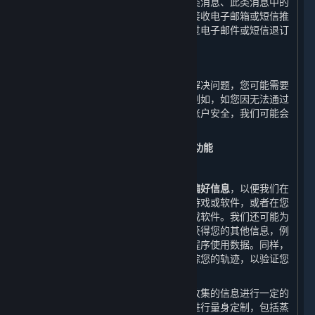
情况下，我们会收集有关您是否打开此类消息、此类消息中的
哪些链接被打开等相关信息。如您拒绝接收电子邮箱或短信推
送的商业信息，您可以随时在平台、通过电子邮件或短信退订
或撤销同意接收商业信息推送。
8. 客户支持服务
在您接受客户支持服务时，为了帮助您解决问题，您可能需要
提供本政策中未明确提及的其他信息，例如，如您因无法通过
密码成功登录账户而投诉，为确保您的账户安全，我们可能会
要求您提供身份信息。
（二） 改进我们的内容和服务所必需的功能
1. 市场营销
我们会收集您的
订单信息、浏览信息和偏好信息
，以便我们在
您启动平台时向您展示您可能感兴趣的游戏或软件，或者在您
搜索时向您展示您可能希望找到的游戏或软件。我们还可能为
了改进内容和服务的质量的合理需要而获得您的其他信息，例
如通过自动电子交互收集的数据和应用程序使用数据。同样，
我们也将通过我们的网站和应用程序跟踪您的轨迹，以验证您
不是机器人，并优化我们的内容和服务。
为了改善您的用户体验，我们可能会对收集的信息进行一定的
处理，以便我们能够根据您的个性需求进行量身定制，包括蒸