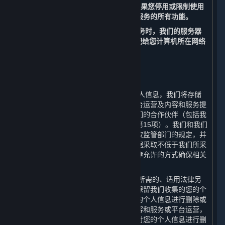
置来管理Cookies的使用。
但请注意，如果您停用或限制使用
Cookies，您可能无法正常使用内容和服务的所有功能。
（二） 当您访问和使用我们的内容和服务时，我们的服务器
会记录您的IP地址。该IP地址是自动分配给您计算机所在网络
的一组数字。
四、 我们如何存储您的个人信息
⏶
（一） 在中华人民共和国境内收集的个人信息，我们将存储
在中华人民共和国境内。为更好地为平台运营及内容和服务提
供支持，您的部分数据可能被传输至我们的合作伙伴（包括我
们的许可方，其联系方式请见第十一条第15项）。我们和我们
的合作伙伴会遵守适用的法律法规和有权监管部门的规定，并
且我们会要求我们的合作伙伴对您的数据采取不低于我们所采
取的数据安全保护措施。我们亦会以法律允许的方式确保相关
数据的存储安全。
（二） 我们只会在达成本政策所述目的所需的、适用法律另
行要求的或基于您的同意的最短期限内保留我们收集的您的个
人信息，在超出存储期限后我们会对您的个人信息进行删除或
者匿名化处理。此外，如果我们终止内容和服务或平台运营，
我们会在终止内容和服务或平台运营后对您的个人信息进行删