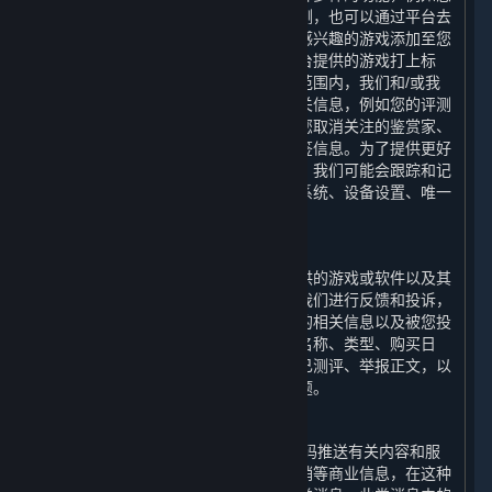
可以通过平台对您感兴趣的游戏进行评测，也可以通过平台去
关注您喜爱的鉴赏家的评测；您可以将感兴趣的游戏添加至您
的愿望单，也可以选择适当的词语为平台提供的游戏打上标
签。为了实现上述功能，在法律允许的范围内，我们和/或我
们的合作伙伴会收集和使用您的上述相关信息，例如您的评测
内容、评测的游戏、您关注的鉴赏家、您取消关注的鉴赏家、
您的鉴赏家评测、您对评测的投票和标签信息。为了提供更好
的用户体验以及优化我们的内容和服务，我们可能会跟踪和记
录您使用的设备信息，包括设备的操作系统、设备设置、唯一
设备识别码和崩溃数据。
6. 举报功能
您在使用平台的过程中，可以对平台提供的游戏或软件以及其
他用户使用平台的行为通过举报功能向我们进行反馈和投诉，
我们会收集和使用您举报的游戏或软件的相关信息以及被您投
诉的用户的相关信息，例如游戏或软件名称、类型、购买日
期、游戏时长、是否为受限用户、是否已测评、举报正文，以
便我们可以协助您解决您反馈的相关问题。
7. 商业信息推送功能
我们可能会向您的电子邮箱和/或手机号码推送有关内容和服
务以及平台提供的游戏或软件的优惠促销等商业信息，在这种