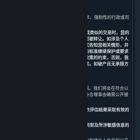
1. 我们已事先获得您明确的同意或授权；
2. 根据适用的法律法规、法律程序的要求、强制性的行政或司
法要求所必须的情况进行提供；和
3. 在涉及合并、收购、资产转让、破产或类似的交易时，您的
个人信息有可能作为此类交易的一部分而被转让。如涉及个人
信息转让，我们将通过通知、公告等形式告知您相关情形，并
会按照法律法规及不低于本政策所要求的标准继续保护或要求
新的持有您个人信息的受让方继续受本政策的约束，否则，我
们将要求该受让方重新向您征求授权同意。如破产且无承接方
的，您的个人信息将做删除处理。
（三） 公开披露
您的个人信息原则上不会被我们公开披露。我们将会在符合以
下要求的情况下，经法律法规授权或具备合理事由确需公开披
露时，公开披露您的个人信息：
1. 事先开展个人信息安全影响评估，并依评估结果采取有效的
保护措施；和
2. 向您告知公开披露个人信息的目的、类型及所涉敏感信息的
内容，并事先征得您的明示同意。