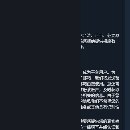
十、
如何联系我们
十一、
术语及定义
一、 我们收集的数据
⏶
为了实现内容和服务之功能，我们会根据合法、正当、必要原
则向您收集必要数据，请详见下文。
如果您拒绝提供相应数
据，您将无法正常使用平台及内容和服务。
（一） 运行平台所必需的功能
1. 用户注册功能
您需要注册一个账户（以下简称“账户”）成为平台用户。为
此，您首先需要提供您本人的有效的电子邮箱，我们将发送验
证码到您提供的电子邮箱来验证该电子邮箱由您使用。您还需
要提供用户名、密码及手机号码，以便注册该账户，及时获取
包括消费情况、优惠促销等与内容和服务相关的信息。由于您
的用户名可能会向公众展示，为保护您的隐私我们不希望您的
个人信息被公开披露，请勿将您的真实姓名或其他具有识别性
的信息用于您的用户名。
为满足法规要求进行实名认证，我们还需要您提供您的真实姓
名和身份证号码。真实姓名和身份证号码一经填写并经认证和