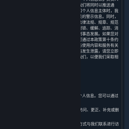
或个人信息保护工作机构的联系方式。我们将同时以推送通
知、公告等形式告知您。当难以逐一告知个人信息主体时，我
们会采取合理、有效的方式发布与您有关的警示信息。同时，
我们还将根据网络安全事件的等级按照法律法规、规章、规范
性文件或政府的政策、命令等要求采取封锁、缓解、追踪、消
除和恢复等措施进行实施应急处置，控制事态发展。如果您对
我们的个人信息保护措施有任何疑问，可通过本政策第十条约
定的联系方式联系我们。如您发现自己与使用内容和服务有关
的个人信息泄密，尤其是您的账户及密码发生泄露，请您立即
通过本政策第十条约定的联系方式联络我们，以便我们采取相
应措施，我们将在15日内给您回复。
七、 您如何管理您的个人信息
⏶
（一） 访问、更正和补充您的个人信息
您有权随时访问、更正或补充您的部分个人信息。您可以通过
以下方式进行操作：
1. 您可以通过平台客户端在您的账户中访问、更正、补充或删
除您的相关个人信息。
2. 您可以通过本政策第十条列明的联系方式与我们联系进行访