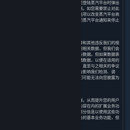
汽平台商店页面显示的内容和服务以及您登陆蒸汽平台时弹出
的内容和服务的更新、相关的建议和优惠。如您需要禁止对此
类信息的处理，您可以通过设置特定筛选项以改变蒸汽平台商
店页面显示的内容和服务，或者通过关闭蒸汽平台通知来停止
登陆蒸汽平台时弹出的通知信息。
2. 检测违规功能
为了检测、调查、处理和预防欺诈、作弊和其他违反我们的规
定和适用法律的行为，我们会收集和使用相关数据，但我们会
仅在上述目的所需的最短时间内存储这些数据。但如果数据表
明可能发生违规行为，我们将进一步存储数据，以便在适用的
诉讼时效期间用于主张索赔或进行抗辩，直至与之相关的争议
得到解决。请注意，如果披露此类信息会影响我们检测、调
查、处理和防止违规行为的机制，则我们可能无法向您披露为
此目的而存储的特定数据。
3. 扩展业务功能
为提升您通过平台运行游戏的便捷和乐趣，从而提升您的用户
体验，我们的平台会提供包括如下所列内容在内的扩展业务功
能。您可选择授权我们收集和使用您的部分信息以使用这些功
能；如您拒绝授权，您依然可以使用平台的基本业务功能，但
您将无法正常使用下列功能：