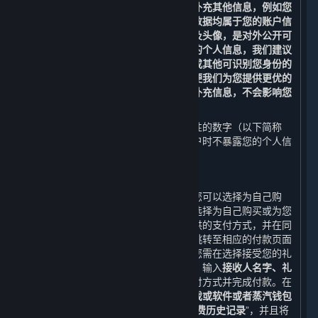
验证，即不得随意变更，但您可以修改补充其他信息，例如您
的昵称、电子邮箱、密码及头像，这些数据均属于您的账户信
息。您提供的部分数据，例如您的昵称及头像，是对外公开可
见的。为了保护您的隐私，避免泄露您的个人信息，我们建议
您不要在此类数据中使用您的真实姓名或其他可识别您身份的
信息。您还可以提供更多的账户信息以便我们为您提供更优的
内容和服务体验，但如果您不提供这些补充信息，不会影响您
使用平台的基本功能。
您的账户会被自动分配一串不具有识别性的数字（以下简称
“
Steam ID
”），以便我们在查阅您的帐户时不暴露您的个人信
息。
2. 下单交易功能
当您购买您购物车内的内容和服务时，您可以选择为自己购
买，也可以选择作为礼物购买。如果您选择为自己购买或为您
的蒸汽钱包充值，您需选择一种平台提供的支付方式，并在同
意《蒸汽平台软件许可及服务协议》后跳转至相应的付款页面
完成付款；如果您选择作为礼物购买，您需在选择接受您的礼
物的好友以及礼物发送时间（可选）后，输入
接收人名字、礼
物信息、您的寄语及您的签名，
选择支付方式并完成付款。在
您选择付款后，平台会生成
您购买该游戏或软件或者蒸汽钱包
充值的订单。
上述所有信息构成您的“
消费历史记录
”，并且将