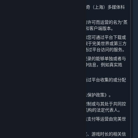
1. “
完美世界
”或“
我们
”：系指完美世界征奇（上海）多媒体科
技有限公司。
2. “
平台
”：系指由完美世界基于许可方的许可而运营的名为“蒸
汽平台”的游戏分发平台，包括其网页版和客户端版本。
3. “
内容和服务
”：系指蒸汽平台客户端和您可通过平台下载或
访问的软件、内容及其更新，包括但不限于完美世界或第三方
提供的视频游戏和游戏内内容，以及可通过平台访问的服务。
4. “
个人信息
”：系指以电子或其他方式记录的能够单独或者与
其他信息结合识别特定自然人身份的各种信息，例如真实姓
名、电话号码或官方身份编号。
5. “
相关数据
”：系指除个人信息以外的通过平台收集的或分配
给您的数据，包括Steam ID和游戏数据。
6. “
本政策
”：系指本《蒸汽平台个人信息保护政策》。
7. “
关联方
”：系指完美世界控制、受其控制或与其处于共同控
制下的任何公司、机构以及上述公司或机构的法定代表人。
8. “
支付服务提供商
”：系指支付宝、微信支付等运营由完美世
界接入平台的支付通道的公司或机构。
9. “
游戏数据
”：系指游戏偏好、游戏进度、游戏时长的相关信