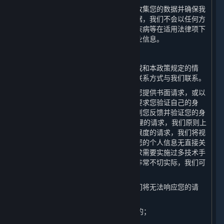
为了避免为本政策中未载明的其他目的收集您的数据并确保我
们在您授权同意的范围内容收集您的数据，我们不会以任何方
式和途径向您推送涉及宗教信仰、性、疾病等在适用法律项下
被视为敏感的关于产品及服务信息的商业信息。
（六） 响应您的请求
如果您认为我们存在任何违反法律法规或和本政策规定的情
形，您均可以通过本政策第十条列明的联系方式与我们联系。
为了保障您的信息安全，我们可能需要您提供书面请求，或以
其他方式证明您的身份。我们可能会先要求您验证自己的身
份，然后再处理您的请求。我们将在收到您反馈并验证您的身
份后的15日内答复您的请求。对于您合理的请求，我们原则上
不收取费用，但对多次重复、超出合理限度的请求，我们将视
情收取一定成本费用。如果您的请求与您的个人信息无直接关
联，或您无端重复提出请求，或您的请求需要实施过多技术手
段、可能给他人合法权益带来风险或者非常不切实际，我们可
能会予以拒绝。
在以下情形中，按照法律法规要求，我们将无法响应您的请
求：
1. 与我们履行法律法规规定的义务相关的；