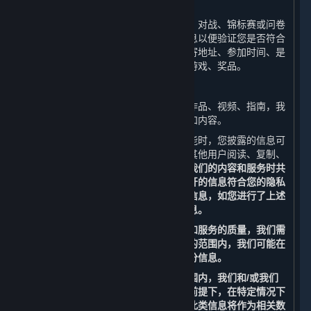
（1） 活动
当您参与线上或线下活动时（包括比赛、对战、锦标赛或问卷
调查），我们会收集和使用您的相关信息以便验证您是否符合
活动资格并向您进行奖品派送，例如邮寄地址、参加时间、是
否符合资格、是否已过期、获奖时间、游戏、奖品。
（2）内容上传功能
如您上传、发布游戏文件、截图、美术作品、视频、指南，我
们会收集和使用您所上传、发布的信息和内容。
当您使用平台的社交功能、内容上传功能时，您披露的信息可
能会成为公开信息。这些信息可能会被其他用户阅读、复制、
收集或使用。
请您谨慎考虑是否在使用我们的内容和服务时共
享甚至公开分享相关信息，以确保您公开的信息符合您的隐私
偏好。请勿上传、发布或分享任何个人信息，如您进行了上述
操作，我们将无法完全保护您的个人信息。
为改善您使用平台的体验以及提高内容和服务的质量，我们需
要合作伙伴的支持。为此，在法律允许的范围内，我们可能在
特定情况下委托我们的合作伙伴收集部分信息。
为保护您的个人信息，在法律允许的范围内，我们和/或我们
的合作伙伴也可能在不识别个人身份的前提下，在特定情况下
访问、收集、存储和使用部分信息，且此类信息将作为相关数