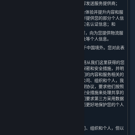
个人信息存储服务的云存储提供方和内容发送服务提供商；
（4） 为了向您提供全球统一的游戏平台体验并提升内容和服
务的安全机制，我们会向我们的合作伙伴提供您的部分个人信
息，但不会向我们的合作伙伴提供您的实名认证信息；和
（5） 我们可能在寄送实体商品或奖品时，向为您提供物流服
务的第三方物流公司分享您的姓名及地址等个人信息。
4. 上一条所提及的某些第三方有可能位于中国境外。您对此表
示知情并特别同意此安排。
5. 我们将努力促使我们的合作伙伴在使用从我们这里获得的您
的个人信息时遵守本政策及其他适用的保密和安全措施，并明
确要求其仅将共享的个人信息用于与我们的内容和服务相关的
用途。对我们主动与之共享个人信息的公司、组织和个人，我
们会与其签署严格的保密和个人信息处理协议，要求他们按照
相关协议、本政策以采取相关的保密和安全措施来处理共享的
个人信息。在个人敏感信息使用上，我们要求第三方采用数据
匿名化、去标识化或其他处理技术，从而更好地保护您的个人
信息。
（二） 转让
我们不会将您的个人信息转让给任何公司、组织和个人，但以
下情况除外：