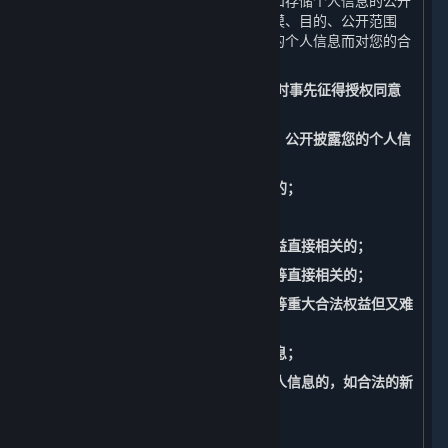
如公开您的个人信息，我们将准确记录和存储个人信息的公开
披露的情况，包括公开披露的日期、规模、目的、公开范围
等。此外，我们还将承担因公开披露您的个人信息而对您的合
法权益造成损害的相应责任。
（四） 共享、转让、公开披露个人信息时事先征得授权同意
的例外
请注意，以下情形中，我们共享、转让、公开披露您的个人信
息不必事先征得您的授权同意：
1. 与我们履行法律法规规定的义务相关的；
2. 与国家安全、国防安全直接相关的；
3. 与公共安全、公共卫生、重大公共利益直接相关的；
4. 与刑事侦查、起诉、审判和判决执行等直接相关的；
5. 出于维护您或其他个人的生命、财产等重大合法权益但又难
以得到您本人授权同意的；
6. 您自行向社会公众公开的您的个人信息；
7. 从合法公开披露的信息中收集您的个人信息的，如合法的新
闻报道、政府信息公开等渠道。