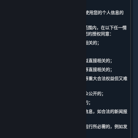
据处理。
（三） 无需征得您的授权同意而收集和使用您的个人信息的
情形
您充分理解并同意，我们在法律允许的范围内，在以下任一情
况下收集、使用您的个人信息无需征得您的授权同意：
1. 与我们履行适用法律法规规定的义务相关的；
2. 与国家安全、国防安全直接相关的；
3. 与公共安全、公共卫生、重大公共利益直接相关的；
4. 与刑事侦查、起诉、审判和判决执行等直接相关的；
5. 出于维护您或其他个人的生命、财产等重大合法权益但又难
以得到您授权同意的；
6. 所涉及的个人信息是您自行向社会公众公开的；
7. 根据您的要求签订和履行合同所必需的；
8. 从合法公开披露的信息中收集的个人信息，如合法的新闻报
道、政府信息公开等渠道；
9. 维护所提供的内容和服务的安全稳定运行所必需的，例如发
现、处置内容和服务故障。