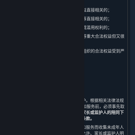
2. 与国家安全、国防安全直接相关的；
3. 与公共安全、公共卫生、重大公共利益直接相关的；
4. 与刑事侦查、起诉、审判和执行判决等直接相关的；
5. 我们有充分证据表明您存在主观恶意或滥用权利的；
6. 出于维护您或其他个人的生命、财产等重大合法权益但又很
难得到您授权同意的；
7. 响应您的请求将导致您或其他个人、组织的合法权益受到严
重损害的；
8. 涉及商业秘密的。
八、 未成年人个人信息的保护
⏶
（一） 未成年人个人信息的收集
我们非常重视对未成年人个人信息的保护。根据相关法律法规
的规定，若您未满18周岁，在使用内容和服务前，必须事先取
得您的家长或监护人的同意，
并在您的家长或监护人的陪同下
阅读本政策，并特别注意未成年人使用条款。
对于经家长或监护人同意使用平台内容和服务而收集未成年人
个人信息的情况，我们只会在法律法规允许、家长或监护人明