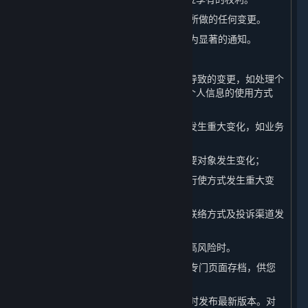
（一） 我们会在本页面上发布对本政策所做的任何变更。
（二） 对于重大变更，我们还会提供更为显著的通知。
（三） 本政策所指的重大变更举例如下：
1. 我们的平台服务模式发生重大变化而导致的变更，如处理个
人信息的目的、处理的个人信息类型、个人信息的使用方式
等；
2. 我们在所有权结构、组织架构等方面发生重大变化，如业务
调整、收购兼并等引起的所有者变更等；
3. 个人信息共享、转让或公开披露的主要对象发生变化；
4. 您参与个人信息处理方面的权利及其行使方式发生重大变
化；
5. 我们负责处理个人信息安全的部门、联络方式及投诉渠道发
生变化时；
6. 个人信息安全影响评估报告表明存在高风险时。
（四） 我们还会将本政策的此前版本在专门页面存档，供您
查阅。
（五） 当本政策进行更新后，我们会及时发布最新版本。对