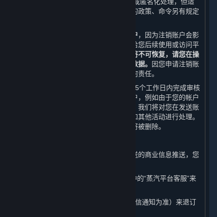
不可被检索、访问的状态或者被删除和/或匿名化处理，但适
用法律法规、规章、规范性文件或政府的政策、命令另有规定
的除外。
我们在此提醒您，
请您谨慎选择注销账户
，因为注销账户会影
响您正常使用或访问内容和服务或者会给您后续使用或访问平
台带来诸多不便。
您的账户一旦被注销将不可恢复，请您在操
作之前自行备份账户相关的所有信息和数据。
因您申请注销账
户对您造成的不利影响，我们不承担任何责任。
在收到您的账户注销申请后，我们将在15个工作日内完成审核
和处理，以避免您因错误而注销您的帐户，例如由于您的帐户
密码丢失或遭遇黑客攻击。在宽限期内，我们将对您在发送账
户注销申请之前已发起的账务进行结算和其他活动进行处理。
在宽限期后，与您帐户相关的个人信息将被删除。
（五） 取消商业信息推送
如果您不想接受我们以如下形式给您发送的商业信息推送，您
随时可通过以下方式取消：
1. 您可以通过平台客户端的“帮助”选项中的“蒸汽平台客服”来
取消我们给您发送的电子邮件推送；
2. 您可以随时回复“TD”或“T”（具体以短信通知为准）来退订
我们给您发送的商业信息手机推送。