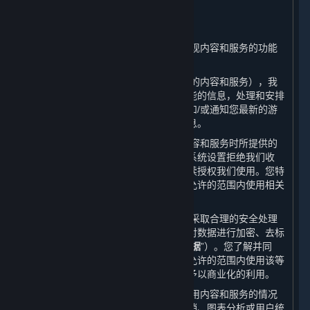
二、 我们如何使用您的个人信息
⏶
（一） 我们会根据本政策的规定并为实现内容和服务的功能
对所收集的数据进行使用。
（二） 根据收集的数据（包括您所订购的内容和服务），我
们会通知您有关更新或升级的服务和功能的信息，处理和安排
您所需的客户支持、技术咨询或问题，和/或通知您最新的游
戏更新、竞赛、促销信息、特殊活动信息。
（三） 请您注意，就您在使用我们的内容和服务时所提供的
所有个人信息，除非被您删除或您通过系统设置拒绝我们收
集，否则您将被视为在使用平台期间持续授权我们使用。您特
此同意，我们和我们的合作伙伴在法律允许的范围内使用相关
数据。
（四） 在收集您的个人信息后，我们会采取合理的安全处理
措施来保护信息的安全性，例如，通过对数据进行加密、去标
识化和匿名化处理（以下简称“
已处理数据
”）。您了解并同
意，我们和我们的合作伙伴有权在法律允许的范围内使用该等
已处理数据并对用户数据库进行分析并予以商业化的利用。
（五） 我们和我们的合作伙伴会对您使用内容和服务的情况
进行统计，将这些统计信息用于市场营销、图表分析或用户统