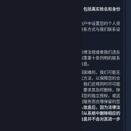
问、更正或补充您的个人信息。
请注意，您注册时提交的实名认证信息，包括真实姓名和身份
证号码，将无法进行更正。
此外，您还可以通过平台客户端在您的账户中设置您的个人资
料公开事宜或通过本政策第十条列明的联系方式与我们联系设
置您的个人信息公开事宜。
（二） 删除您的个人信息
如果我们处理您的个人信息的行为违反法律法规或者我们违反
了您和我们之间的约定，您可以通过本政策第十条列明的联系
方式与我们联系，向我们申请删除个人信息。
如您的请求需要付出高额成本或存在显著困难的，我们可能无
法响应您的请求，但我们会向您提供替代方法，以保障您的合
法权益。若我们决定响应您的删除请求，我们还将同时尽可能
通知从我们获得您的个人信息的第三方，要求其及时删除，除
非法律法规另有规定，或这些第三方获得您的独立授权，或这
些第三方为保证您仍可正常使用其提供的服务而合理保留的您
的个人信息。
当您或我们协助您删除个人信息后，因为法律法
规和安全技术的要求，我们可能不会立即从系统中删除相应的
备份信息，我们将安全地存储您的个人信息并不会对其进一步
使用，直到清除备份或实现匿名化。