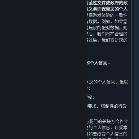
除或匿名化处理，
但法律法规、规章、规范性文件或政府的政
策、命令等另有要求或为履行我们的合规义务而保留您的个人
信息的情形除外。
在某些情况下，为了确保游戏体验的一致性
等目的，无法完全删除您在账户中的所有数据。例如，如果您
所购买的游戏中的排位赛信息会影响其他玩家的配对数据，则
不会删除该信息。当您成功申请注销账户后，我们将在合理的
时间内完成对您的账户注销审核，审核通过后，我们将对您的
个人信息进行删除或匿名化处理。
五、 我们如何共享、转让、公开披露您的个人信息
⏶
（一） 共享
1. 我们不会与任何公司、组织和个人共享您的个人信息，但以
下情况及本政策明确规定的其他情形除外：
（1） 我们已事先获得您明确的同意或授权；
（2） 根据适用的法律法规、法律程序的要求、强制性的行政
或司法要求所必须的情况下进行提供。
2. 为了提供优质的服务，我们可能需要与我们的关联方合作并
共享您的个人信息。但我们只会共享必要的个人信息，且受本
政策中所声明目的的约束。我们的关联方如要改变个人信息的