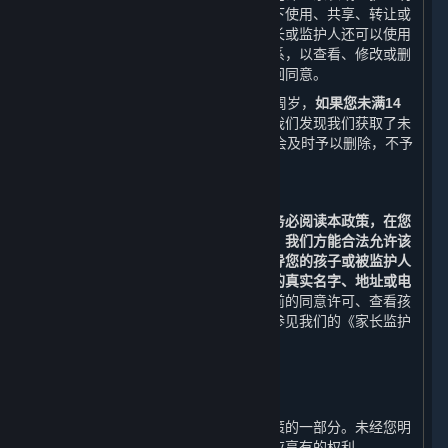
确同意或者保护未成年人所必要的情况下使用、共享、转让或
披露此信息。除本政策另有规定外，家长或监护人还可以使用
本政策第十条列明的联系方式与我们联系，以查看、修改或删
除其监护的未成年人的个人信息，或撤回同意。
使用内容和服务的用户的最低年龄为14周岁，
如果您未满14
周岁，请勿使用任何内容和服务。
如果我们发现我们获取了未
满14周岁的未成年人个人信息，我们将会及时予以删除，不予
保留。
（二） 家长和监护人须知
若您是未成年人的家长或监护人，
请您务必阅读本政策，在您
阅读、了解并同意本政策的所有内容后，我们方能合法允许该
未成年人使用平台。我们强烈建议您指导您的孩子或被监护人
未经允许不要在网络中向他人透露自己的真实名字、地址或电
话号码等个人信息。
如果您想要撤回先前的同意许可、查看孩
子或被监护人的信息或删除该信息，请参见我们的《家长监护
流程》。
九、 修订和更新
⏶
本政策可能被修订，该等修订构成本政策的一部分。未经您明
确同意，我们不会削减您按照本政策所应享有的权利。