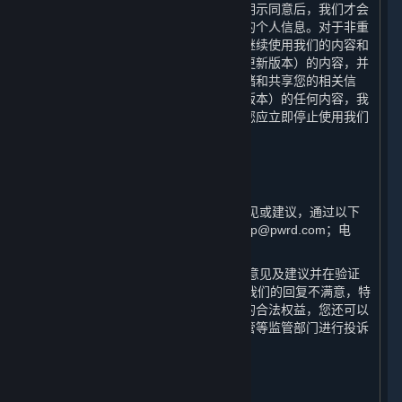
于本政策的重大变更，只有在获取您的明示同意后，我们才会
按照更新后的声明收集、使用和存储您的个人信息。对于非重
大变更，您使用或在我们更新本政策后继续使用我们的内容和
服务，即意味着您同意本政策（包括其更新版本）的内容，并
且同意我们按照本政策收集、使用、存储和共享您的相关信
息。如果您不同意本政策（包括其更新版本）的任何内容，我
们将无法为您提供我们的内容和服务，您应立即停止使用我们
的内容和服务。
十、 如何联系我们
⏶
（一） 如果您对本政策有任何疑问、意见或建议，通过以下
方式与我们联系：邮箱：steamchinahelp@pwrd.com；电
话：021-51796887。
（二） 一般情况下，我们将在收到您的意见及建议并在验证
您用户身份后的15日内回复。如果您对我们的回复不满意，特
别是我们的个人信息处理行为损害了您的合法权益，您还可以
向网信部门、工信部门、公安及市场监管等监管部门进行投诉
或举报。
十一、 术语及定义
⏶