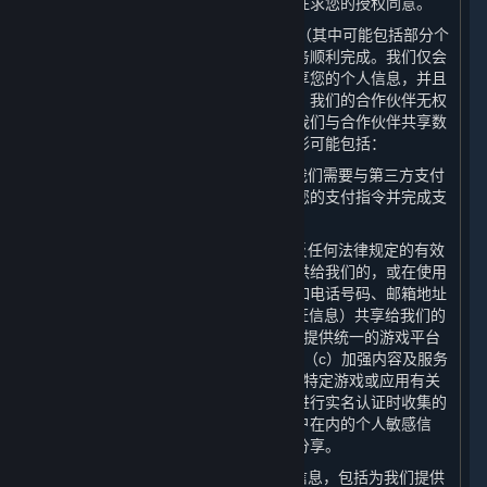
处理目的使用个人信息的，我们将再次征求您的授权同意。
3. 我们可能会向合作伙伴共享您的数据（其中可能包括部分个
人信息），以保障为您提供的内容和服务顺利完成。我们仅会
出于合法、正当、必要、特定的目的共享您的个人信息，并且
只会共享提供内容和服务所必要的数据。我们的合作伙伴无权
将共享的个人信息用于任何其他用途。我们与合作伙伴共享数
据（其中可能包括部分个人信息）的情形可能包括：
（1） 为了实现平台的基本交易功能，我们需要与第三方支付
服务提供商共享您的
交易信息
，以确认您的支付指令并完成支
付；
（2） 您在购买内容和服务后，在不违反任何法律规定的有效
审批要求的前提下，我们可能会将您提供给我们的，或在使用
我们的内容及服务时产生的部分数据，如电话号码、邮箱地址
及IP地址、用户名及头像（不含实名认证信息）共享给我们的
许可方或其他合作伙伴，以便为您（a）提供统一的游戏平台
体验；（b）提供维护和游戏相关服务；（c）加强内容及服务
的安全性；以及（d）向您发送与订阅及特定游戏或应用有关
的商业信息。对于我们在您根据本政策进行实名认证时收集的
个人信息，以及包括特殊身份及金融账户在内的个人敏感信
息，我们在任何情况下均不会向第三方分享。
（3） 向电信服务提供商提供您的个人信息，包括为我们提供