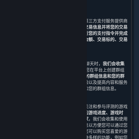
被收集和储存。
3. 支付功能
在您下单后，您可以选择与我们合作的第三方支付服务提供商
所提供的支付服务。
我们需要收集您的交易信息并将您的交易
信息与该等支付服务提供商共享，以执行您的支付指令并完成
支付。
收集并共享的交易信息包括
交易金额、交易标的、交易
时间与订单号
（以下合称“
交易信息
”）。
4. 社交功能
当您通过平台添加好友和/或与好友进行聊天时，
我们会收集
您的好友列表和您与好友的聊天消息
;当您在平台上创建群组
和/或与群组进行聊天时，我们会收集
您的群组信息和您的群
组聊天消息。
为了改善您使用平台的体验以及提高内容和服务
的质量，我们可能会使用您的好友列表和您的群组信息。
5. 游戏数据、评测、鉴赏家、标签功能
您可以通过您的账户查看您已购买、已关注和参与评测的游戏
的相关信息，例如
近期运行的游戏、您的游戏进度、游戏时
间、成就、排行榜、近期共同游戏的玩家
，我们会收集和使用
上述数据及其他与内容和服务相关的信息以方便您可以通过您
的账户随时查看此类信息。通过平台，您可以购买您喜爱的游
戏，也可以使用我们为您精心设计的多种多样的功能，例如您