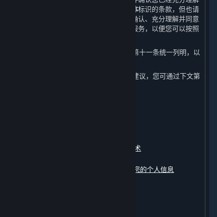
本政策所写明的内容。请特别注意以
粗体
标识的条款，但也请
注意本政策全文内容的重要性。您应在确认、充分理解并同意
本政策的全部内容后再开始使用内容和服务，以便您可以按照
本政策的指引做出您认为适当的选择。
4. 本政策中涉及的相关术语已在本政策第十一条统一列明，以
便您更好地理解和查阅。
5. 如对本政策内容有任何疑问、意见或建议，您可通过下文第
十条约定的联系方式与我们联系。
本政策包含以下内容：
一、
我们收集的数据
二、
我们如何使用您的个人信息
三、
我们如何使用Cookie及其同类技术
四、
我们如何存储您的个人信息
五、
我们如何共享、转让、公开披露您的个人信息
六、
我们如何保护您的个人信息
七、
您如何管理您的个人信息
八、
未成年人信息的保护
九、
修订和更新