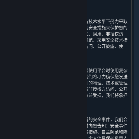
六、 我们如何保护您的个人信息
⏶
（一） 技术与措施
为保障您的个人信息安全，我们会在现有技术水平下努力采取
合理必要的物理、技术和行政管理方面的安全措施来保护您的
个人信息，以防止您的个人信息遭受丢失、误用、非授权访
问、披露和更改，包括建立合理的制度规范、采用安全技术措
施来防止您的个人信息遭到未经授权的访问、公开披露、使
用、修改、损坏或丢失。
（二） 风险提示
互联网并非绝对安全的环境，我们建议您使用平台时使用复杂
密码，并妥善保护您的个人信息安全。我们将尽力确保您发送
给我们的任何信息的安全性。如果因我们的物理、技术或管理
防护设施遭到破坏，导致您的个人信息被非授权方访问、公开
披露、篡改、或毁坏，进而使您的合法权益受损，我们将承担
相应的法律责任。
（三） 事后救济
若我们确认我们的终端发生个人信息泄露的安全事件，我们会
启动应急预案，阻止安全事件扩大并及时向您告知：安全事件
的内容和影响、已采取或将要采取的处置措施、自主防范和降
低风险的建议、针对您提供的补救措施、个人信息保护负责人