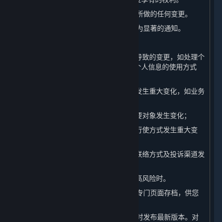
（一） 我们会在本页面上发布对本政策所做的任何变更。
（二） 对于重大变更，我们还会提供更为显著的通知。
（三） 本政策所指的重大变更举例如下：
1. 我们的平台服务模式发生重大变化而导致的变更，如处理个
人信息的目的、处理的个人信息类型、个人信息的使用方式
等；
2. 我们在所有权结构、组织架构等方面发生重大变化，如业务
调整、收购兼并等引起的所有者变更等；
3. 个人信息共享、转让或公开披露的主要对象发生变化；
4. 您参与个人信息处理方面的权利及其行使方式发生重大变
化；
5. 我们负责处理个人信息安全的部门、联络方式及投诉渠道发
生变化时；
6. 个人信息安全影响评估报告表明存在高风险时。
（四） 我们还会将本政策的此前版本在专门页面存档，供您
查阅。
（五） 当本政策进行更新后，我们会及时发布最新版本。对