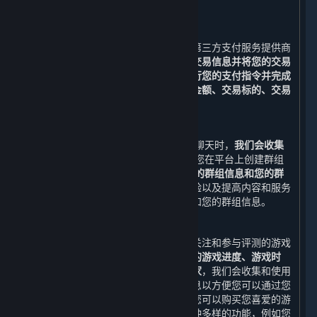
被收集和储存。
3. 支付功能
在您下单后，您可以选择与我们合作的第三方支付服务提供商
所提供的支付服务。
我们需要收集您的交易信息并将您的交易
信息与该等支付服务提供商共享，以执行您的支付指令并完成
支付。
收集并共享的交易信息包括
交易金额、交易标的、交易
时间与订单号
（以下合称“
交易信息
”）。
4. 社交功能
当您通过平台添加好友和/或与好友进行聊天时，
我们会收集
您的好友列表和您与好友的聊天消息
;当您在平台上创建群组
和/或与群组进行聊天时，我们会收集
您的群组信息和您的群
组聊天消息。
为了改善您使用平台的体验以及提高内容和服务
的质量，我们可能会使用您的好友列表和您的群组信息。
5. 游戏数据、评测、鉴赏家、标签功能
您可以通过您的账户查看您已购买、已关注和参与评测的游戏
的相关信息，例如
近期运行的游戏、您的游戏进度、游戏时
间、成就、排行榜、近期共同游戏的玩家
，我们会收集和使用
上述数据及其他与内容和服务相关的信息以方便您可以通过您
的账户随时查看此类信息。通过平台，您可以购买您喜爱的游
戏，也可以使用我们为您精心设计的多种多样的功能，例如您