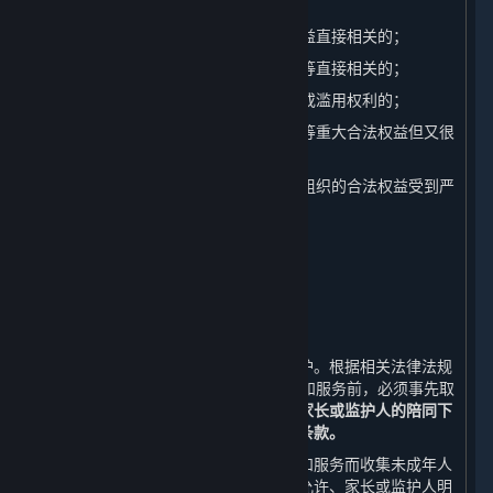
2. 与国家安全、国防安全直接相关的；
3. 与公共安全、公共卫生、重大公共利益直接相关的；
4. 与刑事侦查、起诉、审判和执行判决等直接相关的；
5. 我们有充分证据表明您存在主观恶意或滥用权利的；
6. 出于维护您或其他个人的生命、财产等重大合法权益但又很
难得到您授权同意的；
7. 响应您的请求将导致您或其他个人、组织的合法权益受到严
重损害的；
8. 涉及商业秘密的。
八、 未成年人个人信息的保护
⏶
（一） 未成年人个人信息的收集
我们非常重视对未成年人个人信息的保护。根据相关法律法规
的规定，若您未满18周岁，在使用内容和服务前，必须事先取
得您的家长或监护人的同意，
并在您的家长或监护人的陪同下
阅读本政策，并特别注意未成年人使用条款。
对于经家长或监护人同意使用平台内容和服务而收集未成年人
个人信息的情况，我们只会在法律法规允许、家长或监护人明