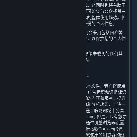
计中，以使内容和服务更加符合您的需求。这同时也将有助于
我们更好地理解和服务我们的用户。我们可能会与公众或第三
方共享这些统计信息，以展示内容和服务的整体使用趋势。但
这些统计信息不包含任何可用来识别您身份的个人信息。
（六） 当我们展示您的个人信息时，我们会采用包括内容替
换、假名等方式对您的个人信息进行处理，以保护您的个人信
息安全。
（七） 当我们要将您的个人信息用于本政策未载明的任何其
他用途时，我们会再次征求您的授权同意。
三、 我们如何使用Cookie及其同类技术
⏶
（一） Cookies是放置于您计算机上的文本文件。我们将使用
Cookie及类似技术（如网站信标、像素、广告标识和设备标识
符等）以帮助我们分析用户如何使用我们的内容和服务，提升
内容和服务的质量与体验，增强市场营销和分析功能，并进一
步加强我们网站的性能。Cookies的使用在互联网领域十分普
遍。虽然绝大多数浏览器会自动接受Cookies, 但是，只有您才
可以最终决定是否接受Cookies。您可以通过调整浏览器设置
阻止Cookies的接收，要求浏览器向您发送接收Cookies的通
知，或者停用Cookies。您可以通过调整您使用的浏览器的设