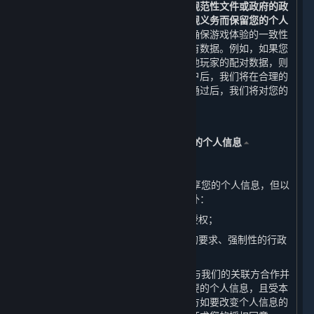
除或匿名化处理，
但法律法规、规章、规范性文件或政府的政
策、命令等另有要求或为履行我们的合规义务而保留您的个人
信息的情形除外。
在某些情况下，为了确保游戏体验的一致性
等目的，无法完全删除您在账户中的所有数据。例如，如果您
所购买的游戏中的排位赛信息会影响其他玩家的配对数据，则
不会删除该信息。当您成功申请注销账户后，我们将在合理的
时间内完成对您的账户注销审核，审核通过后，我们将对您的
个人信息进行删除或匿名化处理。
五、 我们如何共享、转让、公开披露您的个人信息
⏶
（一） 共享
1. 我们不会与任何公司、组织和个人共享您的个人信息，但以
下情况及本政策明确规定的其他情形除外：
（1） 我们已事先获得您明确的同意或授权；
（2） 根据适用的法律法规、法律程序的要求、强制性的行政
或司法要求所必须的情况下进行提供。
2. 为了提供优质的服务，我们可能需要与我们的关联方合作并
共享您的个人信息。但我们只会共享必要的个人信息，且受本
政策中所声明目的的约束。我们的关联方如要改变个人信息的