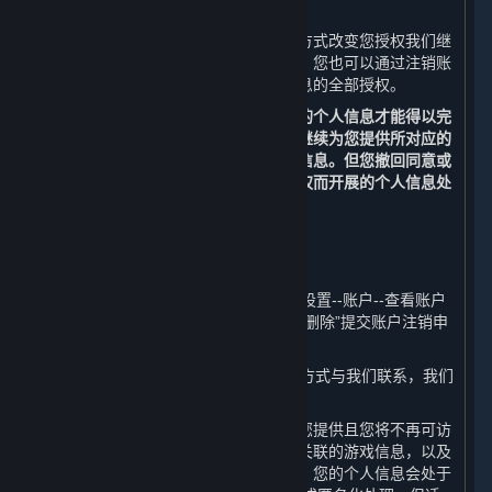
（三） 改变您授权范围或撤回您的授权
您可以通过删除信息、关闭设备功能等方式改变您授权我们继
续收集个人信息的范围或撤回您的授权。您也可以通过注销账
户的方式，撤回我们继续收集您个人信息的全部授权。
请您理解，每个业务功能需要一些基本的个人信息才能得以完
成，当您撤回同意或授权后，我们无法继续为您提供所对应的
内容和服务，也不再处理您相应的个人信息。但您撤回同意或
授权的决定，不会影响此前基于您的授权而开展的个人信息处
理。
（四） 注销您的账户
您可以通过以下方式申请注销您的账户：
1. 您可以通过平台客户端的“蒸汽平台--设置--账户--查看账户
明细--删除我的蒸汽平台账户--前往账户删除”提交账户注销申
请；
2. 您可以通过本政策第十条列明的联系方式与我们联系，我们
将协助您申请注销您的账户。
在您主动注销账户之后，我们将停止为您提供且您将不再可访
问内容和服务、您的账户、与您的账户关联的游戏信息，以及
您的账户原先可访问的其他服务。此外，您的个人信息会处于