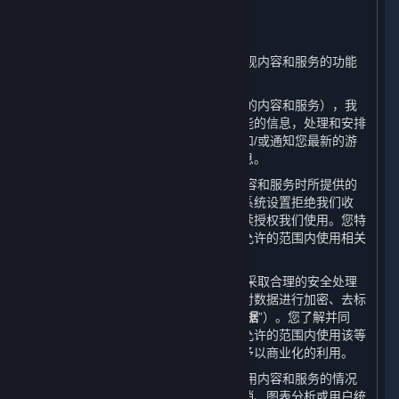
二、 我们如何使用您的个人信息
⏶
（一） 我们会根据本政策的规定并为实现内容和服务的功能
对所收集的数据进行使用。
（二） 根据收集的数据（包括您所订购的内容和服务），我
们会通知您有关更新或升级的服务和功能的信息，处理和安排
您所需的客户支持、技术咨询或问题，和/或通知您最新的游
戏更新、竞赛、促销信息、特殊活动信息。
（三） 请您注意，就您在使用我们的内容和服务时所提供的
所有个人信息，除非被您删除或您通过系统设置拒绝我们收
集，否则您将被视为在使用平台期间持续授权我们使用。您特
此同意，我们和我们的合作伙伴在法律允许的范围内使用相关
数据。
（四） 在收集您的个人信息后，我们会采取合理的安全处理
措施来保护信息的安全性，例如，通过对数据进行加密、去标
识化和匿名化处理（以下简称“
已处理数据
”）。您了解并同
意，我们和我们的合作伙伴有权在法律允许的范围内使用该等
已处理数据并对用户数据库进行分析并予以商业化的利用。
（五） 我们和我们的合作伙伴会对您使用内容和服务的情况
进行统计，将这些统计信息用于市场营销、图表分析或用户统