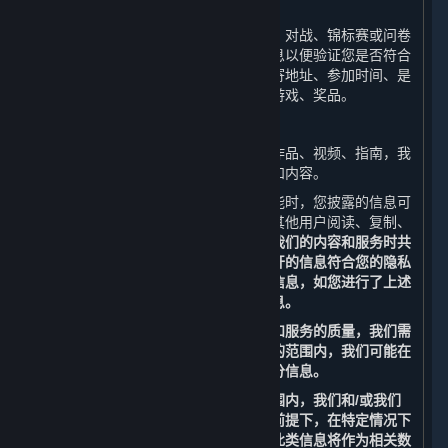
（1） 活动
当您参与线上或线下活动时（包括比赛、对战、锦标赛或问卷
调查），我们会收集和使用您的相关信息以便验证您是否符合
活动资格并向您进行奖品派送，例如邮寄地址、参加时间、是
否符合资格、是否已过期、获奖时间、游戏、奖品。
（2）内容上传功能
如您上传、发布游戏文件、截图、美术作品、视频、指南，我
们会收集和使用您所上传、发布的信息和内容。
当您使用平台的社交功能、内容上传功能时，您披露的信息可
能会成为公开信息。这些信息可能会被其他用户阅读、复制、
收集或使用。
请您谨慎考虑是否在使用我们的内容和服务时共
享甚至公开分享相关信息，以确保您公开的信息符合您的隐私
偏好。请勿上传、发布或分享任何个人信息，如您进行了上述
操作，我们将无法完全保护您的个人信息。
为改善您使用平台的体验以及提高内容和服务的质量，我们需
要合作伙伴的支持。为此，在法律允许的范围内，我们可能在
特定情况下委托我们的合作伙伴收集部分信息。
为保护您的个人信息，在法律允许的范围内，我们和/或我们
的合作伙伴也可能在不识别个人身份的前提下，在特定情况下
访问、收集、存储和使用部分信息，且此类信息将作为相关数