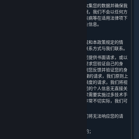
为了避免为本政策中未载明的其他目的收集您的数据并确保我
们在您授权同意的范围内容收集您的数据，我们不会以任何方
式和途径向您推送涉及宗教信仰、性、疾病等在适用法律项下
被视为敏感的关于产品及服务信息的商业信息。
（六） 响应您的请求
如果您认为我们存在任何违反法律法规或和本政策规定的情
形，您均可以通过本政策第十条列明的联系方式与我们联系。
为了保障您的信息安全，我们可能需要您提供书面请求，或以
其他方式证明您的身份。我们可能会先要求您验证自己的身
份，然后再处理您的请求。我们将在收到您反馈并验证您的身
份后的15日内答复您的请求。对于您合理的请求，我们原则上
不收取费用，但对多次重复、超出合理限度的请求，我们将视
情收取一定成本费用。如果您的请求与您的个人信息无直接关
联，或您无端重复提出请求，或您的请求需要实施过多技术手
段、可能给他人合法权益带来风险或者非常不切实际，我们可
能会予以拒绝。
在以下情形中，按照法律法规要求，我们将无法响应您的请
求：
1. 与我们履行法律法规规定的义务相关的；