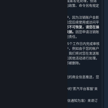
不可被检索、访问的状态或者被删除和/或匿名化处理，但适
用法律法规、规章、规范性文件或政府的政策、命令另有规定
的除外。
我们在此提醒您，
请您谨慎选择注销账户
，因为注销账户会影
响您正常使用或访问内容和服务或者会给您后续使用或访问平
台带来诸多不便。
您的账户一旦被注销将不可恢复，请您在操
作之前自行备份账户相关的所有信息和数据。
因您申请注销账
户对您造成的不利影响，我们不承担任何责任。
在收到您的账户注销申请后，我们将在15个工作日内完成审核
和处理，以避免您因错误而注销您的帐户，例如由于您的帐户
密码丢失或遭遇黑客攻击。在宽限期内，我们将对您在发送账
户注销申请之前已发起的账务进行结算和其他活动进行处理。
在宽限期后，与您帐户相关的个人信息将被删除。
（五） 取消商业信息推送
如果您不想接受我们以如下形式给您发送的商业信息推送，您
随时可通过以下方式取消：
1. 您可以通过平台客户端的“帮助”选项中的“蒸汽平台客服”来
取消我们给您发送的电子邮件推送；
2. 您可以随时回复“TD”或“T”（具体以短信通知为准）来退订
我们给您发送的商业信息手机推送。