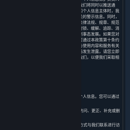
或个人信息保护工作机构的联系方式。我们将同时以推送通
知、公告等形式告知您。当难以逐一告知个人信息主体时，我
们会采取合理、有效的方式发布与您有关的警示信息。同时，
我们还将根据网络安全事件的等级按照法律法规、规章、规范
性文件或政府的政策、命令等要求采取封锁、缓解、追踪、消
除和恢复等措施进行实施应急处置，控制事态发展。如果您对
我们的个人信息保护措施有任何疑问，可通过本政策第十条约
定的联系方式联系我们。如您发现自己与使用内容和服务有关
的个人信息泄密，尤其是您的账户及密码发生泄露，请您立即
通过本政策第十条约定的联系方式联络我们，以便我们采取相
应措施，我们将在15日内给您回复。
七、 您如何管理您的个人信息
⏶
（一） 访问、更正和补充您的个人信息
您有权随时访问、更正或补充您的部分个人信息。您可以通过
以下方式进行操作：
1. 您可以通过平台客户端在您的账户中访问、更正、补充或删
除您的相关个人信息。
2. 您可以通过本政策第十条列明的联系方式与我们联系进行访