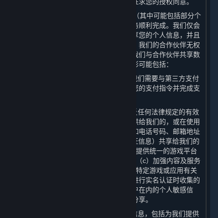
处理目的使用个人信息的，我们将再次征求您的授权同意。
3. 我们可能会向合作伙伴共享您的数据（其中可能包括部分个
人信息），以保障为您提供的内容和服务顺利完成。我们仅会
出于合法、正当、必要、特定的目的共享您的个人信息，并且
只会共享提供内容和服务所必要的数据。我们的合作伙伴无权
将共享的个人信息用于任何其他用途。我们与合作伙伴共享数
据（其中可能包括部分个人信息）的情形可能包括：
（1） 为了实现平台的基本交易功能，我们需要与第三方支付
服务提供商共享您的
交易信息
，以确认您的支付指令并完成支
付；
（2） 您在购买内容和服务后，在不违反任何法律规定的有效
审批要求的前提下，我们可能会将您提供给我们的，或在使用
我们的内容及服务时产生的部分数据，如电话号码、邮箱地址
及IP地址、用户名及头像（不含实名认证信息）共享给我们的
许可方或其他合作伙伴，以便为您（a）提供统一的游戏平台
体验；（b）提供维护和游戏相关服务；（c）加强内容及服务
的安全性；以及（d）向您发送与订阅及特定游戏或应用有关
的商业信息。对于我们在您根据本政策进行实名认证时收集的
个人信息，以及包括特殊身份及金融账户在内的个人敏感信
息，我们在任何情况下均不会向第三方分享。
（3） 向电信服务提供商提供您的个人信息，包括为我们提供