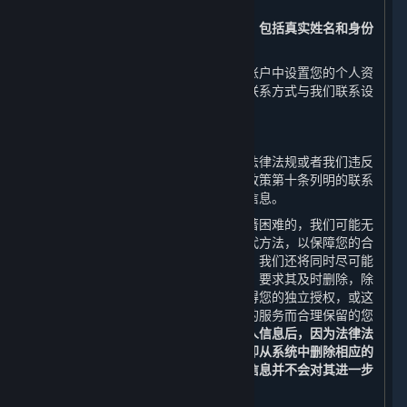
问、更正或补充您的个人信息。
请注意，您注册时提交的实名认证信息，包括真实姓名和身份
证号码，将无法进行更正。
此外，您还可以通过平台客户端在您的账户中设置您的个人资
料公开事宜或通过本政策第十条列明的联系方式与我们联系设
置您的个人信息公开事宜。
（二） 删除您的个人信息
如果我们处理您的个人信息的行为违反法律法规或者我们违反
了您和我们之间的约定，您可以通过本政策第十条列明的联系
方式与我们联系，向我们申请删除个人信息。
如您的请求需要付出高额成本或存在显著困难的，我们可能无
法响应您的请求，但我们会向您提供替代方法，以保障您的合
法权益。若我们决定响应您的删除请求，我们还将同时尽可能
通知从我们获得您的个人信息的第三方，要求其及时删除，除
非法律法规另有规定，或这些第三方获得您的独立授权，或这
些第三方为保证您仍可正常使用其提供的服务而合理保留的您
的个人信息。
当您或我们协助您删除个人信息后，因为法律法
规和安全技术的要求，我们可能不会立即从系统中删除相应的
备份信息，我们将安全地存储您的个人信息并不会对其进一步
使用，直到清除备份或实现匿名化。