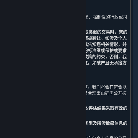
1. 我们已事先获得您明确的同意或授权；
2. 根据适用的法律法规、法律程序的要求、强制性的行政或司
法要求所必须的情况进行提供；和
3. 在涉及合并、收购、资产转让、破产或类似的交易时，您的
个人信息有可能作为此类交易的一部分而被转让。如涉及个人
信息转让，我们将通过通知、公告等形式告知您相关情形，并
会按照法律法规及不低于本政策所要求的标准继续保护或要求
新的持有您个人信息的受让方继续受本政策的约束，否则，我
们将要求该受让方重新向您征求授权同意。如破产且无承接方
的，您的个人信息将做删除处理。
（三） 公开披露
您的个人信息原则上不会被我们公开披露。我们将会在符合以
下要求的情况下，经法律法规授权或具备合理事由确需公开披
露时，公开披露您的个人信息：
1. 事先开展个人信息安全影响评估，并依评估结果采取有效的
保护措施；和
2. 向您告知公开披露个人信息的目的、类型及所涉敏感信息的
内容，并事先征得您的明示同意。