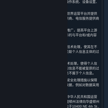
息，以及所使用设备的相关信息，包括操作系统、设备设置、
唯一设备识别码和崩溃数据。
10. “
合作伙伴
”：系指提供服务帮助完美世界运营平台并提供
内容和服务的第三方，包括支付服务提供商、电信服务提供商
和许可方。
11. “
商业信息
”：系指为进行内容和服务推广，提高平台上游
戏或软件销量和平台知名度之目的而发布的与平台和/或内容
和服务相关的信息。
12. “
去标识化
”：系指通过对个人信息的技术处理，使其在不
借助额外信息的情况下，无法识别或者关联个人信息主体的过
程。
13. “
匿名化
”：系指通过对个人信息的技术处理，使得个人信
息主体无法被识别或者关联，且处理后的信息不能被复原的过
程。个人信息经匿名化处理后所得的信息不属于个人信息。
14. “
已处理数据
”：系指已被采取合理的安全处理措施以保障
数据的安全性及数据主体的隐私的相关数据，例如对数据采用
加密、去标识化及匿名化技术。
15. “
许可方
”：系指授权许可完美世界在中华人民共和国运营
平台的Valve Corporation（一家根据华盛顿州法律向华盛顿州
州务卿申请设立并存续公司，注册地址位于10400 NE 4th St.,