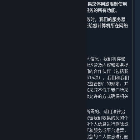
置来管理Cookies的使用。
但请注意，如果您停用或限制使用
Cookies，您可能无法正常使用内容和服务的所有功能。
（二） 当您访问和使用我们的内容和服务时，我们的服务器
会记录您的IP地址。该IP地址是自动分配给您计算机所在网络
的一组数字。
四、 我们如何存储您的个人信息
⏶
（一） 在中华人民共和国境内收集的个人信息，我们将存储
在中华人民共和国境内。为更好地为平台运营及内容和服务提
供支持，您的部分数据可能被传输至我们的合作伙伴（包括我
们的许可方，其联系方式请见第十一条第15项）。我们和我们
的合作伙伴会遵守适用的法律法规和有权监管部门的规定，并
且我们会要求我们的合作伙伴对您的数据采取不低于我们所采
取的数据安全保护措施。我们亦会以法律允许的方式确保相关
数据的存储安全。
（二） 我们只会在达成本政策所述目的所需的、适用法律另
行要求的或基于您的同意的最短期限内保留我们收集的您的个
人信息，在超出存储期限后我们会对您的个人信息进行删除或
者匿名化处理。此外，如果我们终止内容和服务或平台运营，
我们会在终止内容和服务或平台运营后对您的个人信息进行删