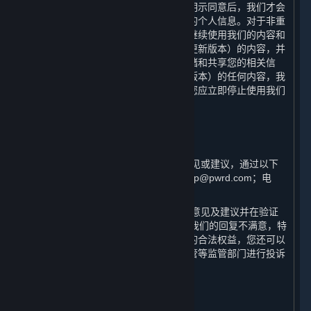
于本政策的重大变更，只有在获取您的明示同意后，我们才会
按照更新后的声明收集、使用和存储您的个人信息。对于非重
大变更，您使用或在我们更新本政策后继续使用我们的内容和
服务，即意味着您同意本政策（包括其更新版本）的内容，并
且同意我们按照本政策收集、使用、存储和共享您的相关信
息。如果您不同意本政策（包括其更新版本）的任何内容，我
们将无法为您提供我们的内容和服务，您应立即停止使用我们
的内容和服务。
十、 如何联系我们
⏶
（一） 如果您对本政策有任何疑问、意见或建议，通过以下
方式与我们联系：邮箱：steamchinahelp@pwrd.com；电
话：021-51796887。
（二） 一般情况下，我们将在收到您的意见及建议并在验证
您用户身份后的15日内回复。如果您对我们的回复不满意，特
别是我们的个人信息处理行为损害了您的合法权益，您还可以
向网信部门、工信部门、公安及市场监管等监管部门进行投诉
或举报。
十一、 术语及定义
⏶