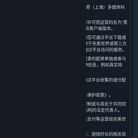
1. “
完美世界
”或“
我们
”：系指完美世界征奇（上海）多媒体科
技有限公司。
2. “
平台
”：系指由完美世界基于许可方的许可而运营的名为“蒸
汽平台”的游戏分发平台，包括其网页版和客户端版本。
3. “
内容和服务
”：系指蒸汽平台客户端和您可通过平台下载或
访问的软件、内容及其更新，包括但不限于完美世界或第三方
提供的视频游戏和游戏内内容，以及可通过平台访问的服务。
4. “
个人信息
”：系指以电子或其他方式记录的能够单独或者与
其他信息结合识别特定自然人身份的各种信息，例如真实姓
名、电话号码或官方身份编号。
5. “
相关数据
”：系指除个人信息以外的通过平台收集的或分配
给您的数据，包括Steam ID和游戏数据。
6. “
本政策
”：系指本《蒸汽平台个人信息保护政策》。
7. “
关联方
”：系指完美世界控制、受其控制或与其处于共同控
制下的任何公司、机构以及上述公司或机构的法定代表人。
8. “
支付服务提供商
”：系指支付宝、微信支付等运营由完美世
界接入平台的支付通道的公司或机构。
9. “
游戏数据
”：系指游戏偏好、游戏进度、游戏时长的相关信