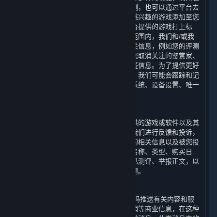
可以通过平台对您感兴趣的游戏进行评测，也可以通过平台去
关注您喜爱的鉴赏家的评测；您可以将感兴趣的游戏添加至您
的愿望单，也可以选择适当的词语为平台提供的游戏打上标
签。为了实现上述功能，在法律允许的范围内，我们和/或我
们的合作伙伴会收集和使用您的上述相关信息，例如您的评测
内容、评测的游戏、您关注的鉴赏家、您取消关注的鉴赏家、
您的鉴赏家评测、您对评测的投票和标签信息。为了提供更好
的用户体验以及优化我们的内容和服务，我们可能会跟踪和记
录您使用的设备信息，包括设备的操作系统、设备设置、唯一
设备识别码和崩溃数据。
6. 举报功能
您在使用平台的过程中，可以对平台提供的游戏或软件以及其
他用户使用平台的行为通过举报功能向我们进行反馈和投诉，
我们会收集和使用您举报的游戏或软件的相关信息以及被您投
诉的用户的相关信息，例如游戏或软件名称、类型、购买日
期、游戏时长、是否为受限用户、是否已测评、举报正文，以
便我们可以协助您解决您反馈的相关问题。
7. 商业信息推送功能
我们可能会向您的电子邮箱和/或手机号码推送有关内容和服
务以及平台提供的游戏或软件的优惠促销等商业信息，在这种