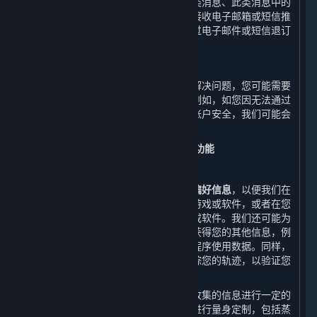
情况下，我们会收集有关您是否打开此类消息、此类消息中的
哪些链接被打开等相关信息。如您拒绝接收电子邮箱或短信推
送的商业信息，您可以随时在平台、通过电子邮件或短信退订
或撤销同意接收商业信息推送。
8. 客户支持服务
在您接受客户支持服务时，为了帮助您解决问题，您可能需要
提供本政策中未明确提及的其他信息，例如，如您因无法通过
密码成功登录账户而投诉，为确保您的账户安全，我们可能会
要求您提供身份信息。
（二） 改进我们的内容和服务所必需的功能
1. 市场营销
我们会收集您的
订单信息、浏览信息和偏好信息
，以便我们在
您启动平台时向您展示您可能感兴趣的游戏或软件，或者在您
搜索时向您展示您可能希望找到的游戏或软件。我们还可能为
了改进内容和服务的质量的合理需要而获得您的其他信息，例
如通过自动电子交互收集的数据和应用程序使用数据。同样，
我们也将通过我们的网站和应用程序跟踪您的轨迹，以验证您
不是机器人，并优化我们的内容和服务。
为了改善您的用户体验，我们可能会对收集的信息进行一定的
处理，以便我们能够根据您的个性需求进行量身定制，包括蒸