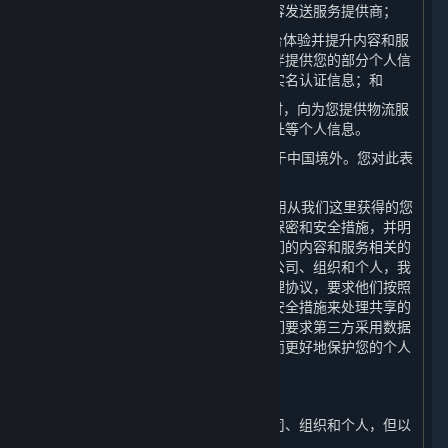
个人信息存储服务的云存储提供方和内容发送服务提供商；
（4） 为了向您提供全球统一的游戏平台体验并提升内容和服
务的安全机制，我们会向我们的合作伙伴提供您的部分个人信
息，但不会向我们的合作伙伴提供您的实名认证信息；和
（5） 我们可能在寄送实体商品或奖品时，向为您提供物流服
务的第三方物流公司分享您的姓名及地址等个人信息。
4. 上一条所提及的某些第三方有可能位于中国境外。您对此表
示知情并特别同意此安排。
5. 我们将努力促使我们的合作伙伴在使用从我们这里获得的您
的个人信息时遵守本政策及其他适用的保密和安全措施，并明
确要求其仅将共享的个人信息用于与我们的内容和服务相关的
用途。对我们主动与之共享个人信息的公司、组织和个人，我
们会与其签署严格的保密和个人信息处理协议，要求他们按照
相关协议、本政策以采取相关的保密和安全措施来处理共享的
个人信息。在个人敏感信息使用上，我们要求第三方采用数据
匿名化、去标识化或其他处理技术，从而更好地保护您的个人
信息。
（二） 转让
我们不会将您的个人信息转让给任何公司、组织和个人，但以
下情况除外：