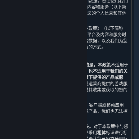
世界
”或“
我们
”）尊重并保护用户的隐私和数据。您在使用我们
通过蒸汽平台（以下简称“
平台
”）提供的内容和服务（以下简
称“
内容和服务
”）时，我们会收集和使用您的个人信息和其他
不具有识别性的相关数据。
我们希望通过本《蒸汽平台个人信息保护政策》（以下简称
“
本政策
”）向您说明我们在您使用我们的平台及内容和服务时
如何收集、使用、存储、共享和转让这些数据，以及我们为您
提供的访问、更新、删除和保护这些数据的方式。
鉴于此，我们提醒您：
1. 本政策仅适用于平台。
需要特别说明的是，本政策不适用于
第三方通过平台向您提供的产品或服务，也不适用于我们的关
联方在另行独立设置的个人信息保护政策下提供的产品或服
务。
例如，您在通过平台购买或使用游戏运营商提供的游戏服
务时，您向该等游戏运营商提供的数据或其收集或获取的您的
数据不适用本政策。
2. 当您通过内容和服务链接到其他网站、客户端或移动应用
时，本政策并不适用于该等第三方渠道或产品，我们也无法控
制该等第三方渠道或产品。
3. 本政策与您使用的内容和服务息息相关。对于本政策中与您
的权益可能存在重大关系的条款，我们已采用
粗体
标识进行标
注。在使用平台前，请您务必审慎阅读并确认您已经充分理解