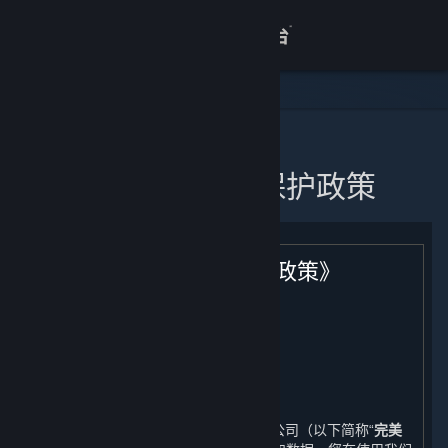
登录
商店
关于
主页
蒸汽平台个人信息保护政策
客服
查看桌面版网站
《蒸汽平台个人信息保护政策》
生效日期：2021年11月11日
引言
完美世界征奇（上海）多媒体科技有限公司（以下简称“
完美