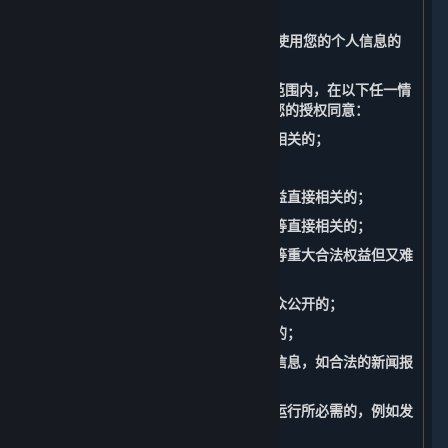
据处理。
（三） 无需征得您的授权同意而收集和使用您的个人信息的
情形
您充分理解并同意，我们在法律允许的范围内，在以下任一情
况下收集、使用您的个人信息无需征得您的授权同意：
1. 与我们履行适用法律法规规定的义务相关的；
2. 与国家安全、国防安全直接相关的；
3. 与公共安全、公共卫生、重大公共利益直接相关的；
4. 与刑事侦查、起诉、审判和判决执行等直接相关的；
5. 出于维护您或其他个人的生命、财产等重大合法权益但又难
以得到您授权同意的；
6. 所涉及的个人信息是您自行向社会公众公开的；
7. 根据您的要求签订和履行合同所必需的；
8. 从合法公开披露的信息中收集的个人信息，如合法的新闻报
道、政府信息公开等渠道；
9. 维护所提供的内容和服务的安全稳定运行所必需的，例如发
现、处置内容和服务故障。