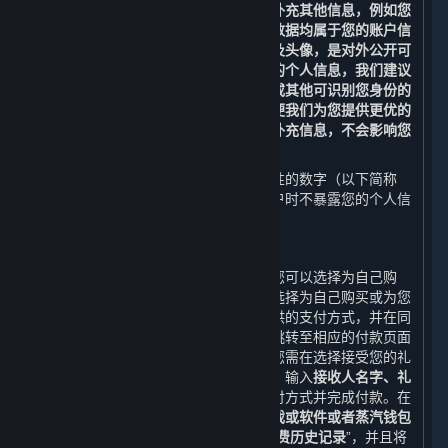
验证，即不得随意变更，但您可以修改补充其他信息，例如您
的昵称、电子邮箱、密码及头像，这些数据均属于您的账户信
息。您提供的部分数据，例如您的昵称及头像，是对外公开可
见的。为了保护您的隐私，避免泄露您的个人信息，我们建议
您不要在此类数据中使用您的真实姓名或其他可识别您身份的
信息。您还可以提供更多的账户信息以便我们为您提供更优的
内容和服务体验，但如果您不提供这些补充信息，不会影响您
使用平台的基本功能。
您的账户会被自动分配一串不具有识别性的数字（以下简称
“
Steam ID
”），以便我们在查阅您的帐户时不暴露您的个人信
息。
2. 下单交易功能
当您购买您购物车内的内容和服务时，您可以选择为自己购
买，也可以选择作为礼物购买。如果您选择为自己购买或为您
的蒸汽钱包充值，您需选择一种平台提供的支付方式，并在同
意《蒸汽平台软件许可及服务协议》后跳转至相应的付款页面
完成付款；如果您选择作为礼物购买，您需在选择接受您的礼
物的好友以及礼物发送时间（可选）后，输入
接收人名字、礼
物信息、您的寄语及您的签名，
选择支付方式并完成付款。在
您选择付款后，平台会生成
您购买该游戏或软件或者蒸汽钱包
充值的订单。
上述所有信息构成您的“
消费历史记录
”，并且将