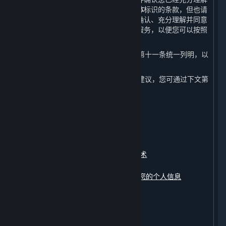
本政策所写明的内容。请特别注意以
粗体
标识的条款，但也请
注意本政策全文内容的重要性。您应在确认、充分理解并同意
本政策的全部内容后再开始使用内容和服务，以便您可以按照
本政策的指引做出您认为适当的选择。
4. 本政策中涉及的相关术语已在本政策第十一条统一列明，以
便您更好地理解和查阅。
5. 如对本政策内容有任何疑问、意见或建议，您可通过下文第
十条约定的联系方式与我们联系。
本政策包含以下内容：
一、
我们收集的数据
二、
我们如何使用您的个人信息
三、
我们如何使用Cookie及其同类技术
四、
我们如何存储您的个人信息
五、
我们如何共享、转让、公开披露您的个人信息
六、
我们如何保护您的个人信息
七、
您如何管理您的个人信息
八、
未成年人信息的保护
九、
修订和更新