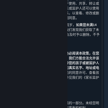
确同意或者保护未成年人所必要的情况下使用、共享、转让或
披露此信息。除本政策另有规定外，家长或监护人还可以使用
本政策第十条列明的联系方式与我们联系，以查看、修改或删
除其监护的未成年人的个人信息，或撤回同意。
使用内容和服务的用户的最低年龄为14周岁，
如果您未满14
周岁，请勿使用任何内容和服务。
如果我们发现我们获取了未
满14周岁的未成年人个人信息，我们将会及时予以删除，不予
保留。
（二） 家长和监护人须知
若您是未成年人的家长或监护人，
请您务必阅读本政策，在您
阅读、了解并同意本政策的所有内容后，我们方能合法允许该
未成年人使用平台。我们强烈建议您指导您的孩子或被监护人
未经允许不要在网络中向他人透露自己的真实名字、地址或电
话号码等个人信息。
如果您想要撤回先前的同意许可、查看孩
子或被监护人的信息或删除该信息，请参见我们的《家长监护
流程》。
九、 修订和更新
⏶
本政策可能被修订，该等修订构成本政策的一部分。未经您明
确同意，我们不会削减您按照本政策所应享有的权利。