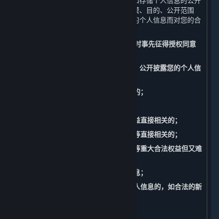
如公开您的个人信息，我们将准确记录和存储个人信息的公开
披露的情况，包括公开披露的日期、规模、目的、公开范围
等。此外，我们还将承担因公开披露您的个人信息而对您的合
法权益造成损害的相应责任。
（四） 共享、转让、公开披露个人信息时事先征得授权同意
的例外
请注意，以下情形中，我们共享、转让、公开披露您的个人信
息不必事先征得您的授权同意：
1. 与我们履行法律法规规定的义务相关的；
2. 与国家安全、国防安全直接相关的；
3. 与公共安全、公共卫生、重大公共利益直接相关的；
4. 与刑事侦查、起诉、审判和判决执行等直接相关的；
5. 出于维护您或其他个人的生命、财产等重大合法权益但又难
以得到您本人授权同意的；
6. 您自行向社会公众公开的您的个人信息；
7. 从合法公开披露的信息中收集您的个人信息的，如合法的新
闻报道、政府信息公开等渠道。