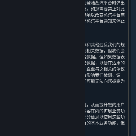
汽平台商店页面显示的内容和服务以及您登陆蒸汽平台时弹出
的内容和服务的更新、相关的建议和优惠。如您需要禁止对此
类信息的处理，您可以通过设置特定筛选项以改变蒸汽平台商
店页面显示的内容和服务，或者通过关闭蒸汽平台通知来停止
登陆蒸汽平台时弹出的通知信息。
2. 检测违规功能
为了检测、调查、处理和预防欺诈、作弊和其他违反我们的规
定和适用法律的行为，我们会收集和使用相关数据，但我们会
仅在上述目的所需的最短时间内存储这些数据。但如果数据表
明可能发生违规行为，我们将进一步存储数据，以便在适用的
诉讼时效期间用于主张索赔或进行抗辩，直至与之相关的争议
得到解决。请注意，如果披露此类信息会影响我们检测、调
查、处理和防止违规行为的机制，则我们可能无法向您披露为
此目的而存储的特定数据。
3. 扩展业务功能
为提升您通过平台运行游戏的便捷和乐趣，从而提升您的用户
体验，我们的平台会提供包括如下所列内容在内的扩展业务功
能。您可选择授权我们收集和使用您的部分信息以使用这些功
能；如您拒绝授权，您依然可以使用平台的基本业务功能，但
您将无法正常使用下列功能：