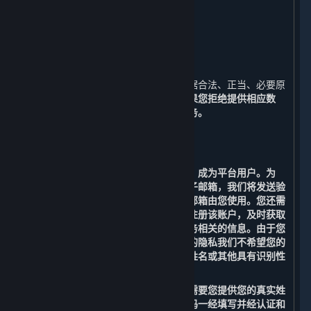
十、
如何联系我们
十一、
术语及定义
一、 我们收集的数据
⏶
为了实现内容和服务之功能，我们会根据合法、正当、必要原
则向您收集必要数据，请详见下文。
如果您拒绝提供相应数
据，您将无法正常使用平台及内容和服务。
（一） 运行平台所必需的功能
1. 用户注册功能
您需要注册一个账户（以下简称“账户”）成为平台用户。为
此，您首先需要提供您本人的有效的电子邮箱，我们将发送验
证码到您提供的电子邮箱来验证该电子邮箱由您使用。您还需
要提供用户名、密码及手机号码，以便注册该账户，及时获取
包括消费情况、优惠促销等与内容和服务相关的信息。由于您
的用户名可能会向公众展示，为保护您的隐私我们不希望您的
个人信息被公开披露，请勿将您的真实姓名或其他具有识别性
的信息用于您的用户名。
为满足法规要求进行实名认证，我们还需要您提供您的真实姓
名和身份证号码。真实姓名和身份证号码一经填写并经认证和