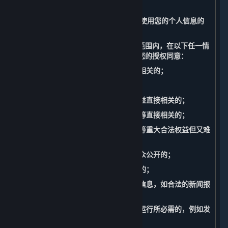
据处理。
（三） 无需征得您的授权同意而收集和使用您的个人信息的
情形
您充分理解并同意，我们在法律允许的范围内，在以下任一情
况下收集、使用您的个人信息无需征得您的授权同意：
1. 与我们履行适用法律法规规定的义务相关的；
2. 与国家安全、国防安全直接相关的；
3. 与公共安全、公共卫生、重大公共利益直接相关的；
4. 与刑事侦查、起诉、审判和判决执行等直接相关的；
5. 出于维护您或其他个人的生命、财产等重大合法权益但又难
以得到您授权同意的；
6. 所涉及的个人信息是您自行向社会公众公开的；
7. 根据您的要求签订和履行合同所必需的；
8. 从合法公开披露的信息中收集的个人信息，如合法的新闻报
道、政府信息公开等渠道；
9. 维护所提供的内容和服务的安全稳定运行所必需的，例如发
现、处置内容和服务故障。