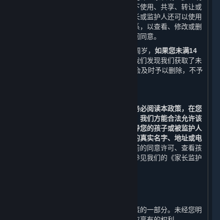
确同意或者保护未成年人所必要的情况下使用、共享、转让或
披露此信息。除本政策另有规定外，家长或监护人还可以使用
本政策第十条列明的联系方式与我们联系，以查看、修改或删
除其监护的未成年人的个人信息，或撤回同意。
使用内容和服务的用户的最低年龄为14周岁，
如果您未满14
周岁，请勿使用任何内容和服务。
如果我们发现我们获取了未
满14周岁的未成年人个人信息，我们将会及时予以删除，不予
保留。
（二） 家长和监护人须知
若您是未成年人的家长或监护人，
请您务必阅读本政策，在您
阅读、了解并同意本政策的所有内容后，我们方能合法允许该
未成年人使用平台。我们强烈建议您指导您的孩子或被监护人
未经允许不要在网络中向他人透露自己的真实名字、地址或电
话号码等个人信息。
如果您想要撤回先前的同意许可、查看孩
子或被监护人的信息或删除该信息，请参见我们的《家长监护
流程》。
九、 修订和更新
⏶
本政策可能被修订，该等修订构成本政策的一部分。未经您明
确同意，我们不会削减您按照本政策所应享有的权利。