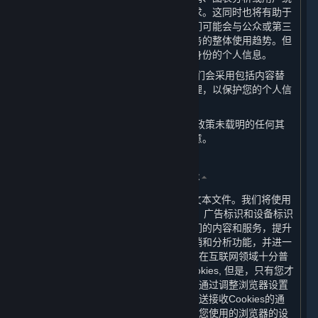
计中，以使内容和服务更加符合您的需求。这同时也将有助于
我们更好地理解和服务我们的用户。我们可能会与公众或第三
方共享这些统计信息，以展示内容和服务的整体使用趋势。但
这些统计信息不包含任何可用来识别您身份的个人信息。
（六） 当我们展示您的个人信息时，我们会采用包括内容替
换、假名等方式对您的个人信息进行处理，以保护您的个人信
息安全。
（七） 当我们要将您的个人信息用于本政策未载明的任何其
他用途时，我们会再次征求您的授权同意。
三、 我们如何使用Cookie及其同类技术
⏶
（一） Cookies是放置于您计算机上的文本文件。我们将使用
Cookie及类似技术（如网站信标、像素、广告标识和设备标识
符等）以帮助我们分析用户如何使用我们的内容和服务，提升
内容和服务的质量与体验，增强市场营销和分析功能，并进一
步加强我们网站的性能。Cookies的使用在互联网领域十分普
遍。虽然绝大多数浏览器会自动接受Cookies, 但是，只有您才
可以最终决定是否接受Cookies。您可以通过调整浏览器设置
阻止Cookies的接收，要求浏览器向您发送接收Cookies的通
知，或者停用Cookies。您可以通过调整您使用的浏览器的设