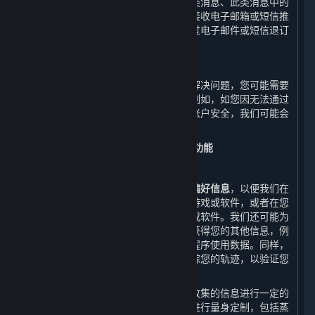
情况下，我们会收集有关您是否打开此类消息、此类消息中的
哪些链接被打开等相关信息。如您拒绝接收电子邮箱或短信推
送的商业信息，您可以随时在平台、通过电子邮件或短信退订
或撤销同意接收商业信息推送。
8. 客户支持服务
在您接受客户支持服务时，为了帮助您解决问题，您可能需要
提供本政策中未明确提及的其他信息，例如，如您因无法通过
密码成功登录账户而投诉，为确保您的账户安全，我们可能会
要求您提供身份信息。
（二） 改进我们的内容和服务所必需的功能
1. 市场营销
我们会收集您的
订单信息、浏览信息和偏好信息
，以便我们在
您启动平台时向您展示您可能感兴趣的游戏或软件，或者在您
搜索时向您展示您可能希望找到的游戏或软件。我们还可能为
了改进内容和服务的质量的合理需要而获得您的其他信息，例
如通过自动电子交互收集的数据和应用程序使用数据。同样，
我们也将通过我们的网站和应用程序跟踪您的轨迹，以验证您
不是机器人，并优化我们的内容和服务。
为了改善您的用户体验，我们可能会对收集的信息进行一定的
处理，以便我们能够根据您的个性需求进行量身定制，包括蒸