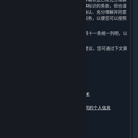
本政策所写明的内容。请特别注意以
粗体
标识的条款，但也请
注意本政策全文内容的重要性。您应在确认、充分理解并同意
本政策的全部内容后再开始使用内容和服务，以便您可以按照
本政策的指引做出您认为适当的选择。
4. 本政策中涉及的相关术语已在本政策第十一条统一列明，以
便您更好地理解和查阅。
5. 如对本政策内容有任何疑问、意见或建议，您可通过下文第
十条约定的联系方式与我们联系。
本政策包含以下内容：
一、
我们收集的数据
二、
我们如何使用您的个人信息
三、
我们如何使用Cookie及其同类技术
四、
我们如何存储您的个人信息
五、
我们如何共享、转让、公开披露您的个人信息
六、
我们如何保护您的个人信息
七、
您如何管理您的个人信息
八、
未成年人信息的保护
九、
修订和更新