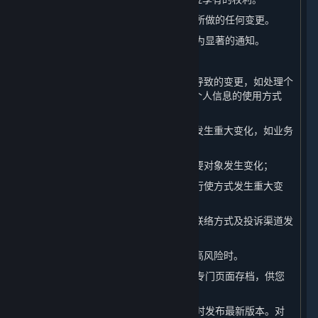
（一） 我们会在本页面上发布对本政策所做的任何变更。
（二） 对于重大变更，我们还会提供更为显著的通知。
（三） 本政策所指的重大变更举例如下：
1. 我们的平台服务模式发生重大变化而导致的变更，如处理个
人信息的目的、处理的个人信息类型、个人信息的使用方式
等；
2. 我们在所有权结构、组织架构等方面发生重大变化，如业务
调整、收购兼并等引起的所有者变更等；
3. 个人信息共享、转让或公开披露的主要对象发生变化；
4. 您参与个人信息处理方面的权利及其行使方式发生重大变
化；
5. 我们负责处理个人信息安全的部门、联络方式及投诉渠道发
生变化时；
6. 个人信息安全影响评估报告表明存在高风险时。
（四） 我们还会将本政策的此前版本在专门页面存档，供您
查阅。
（五） 当本政策进行更新后，我们会及时发布最新版本。对