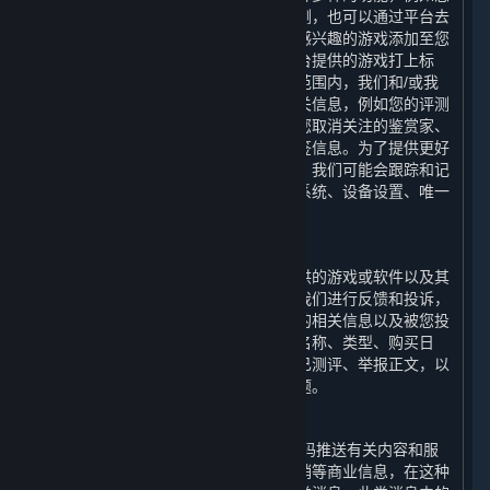
可以通过平台对您感兴趣的游戏进行评测，也可以通过平台去
关注您喜爱的鉴赏家的评测；您可以将感兴趣的游戏添加至您
的愿望单，也可以选择适当的词语为平台提供的游戏打上标
签。为了实现上述功能，在法律允许的范围内，我们和/或我
们的合作伙伴会收集和使用您的上述相关信息，例如您的评测
内容、评测的游戏、您关注的鉴赏家、您取消关注的鉴赏家、
您的鉴赏家评测、您对评测的投票和标签信息。为了提供更好
的用户体验以及优化我们的内容和服务，我们可能会跟踪和记
录您使用的设备信息，包括设备的操作系统、设备设置、唯一
设备识别码和崩溃数据。
6. 举报功能
您在使用平台的过程中，可以对平台提供的游戏或软件以及其
他用户使用平台的行为通过举报功能向我们进行反馈和投诉，
我们会收集和使用您举报的游戏或软件的相关信息以及被您投
诉的用户的相关信息，例如游戏或软件名称、类型、购买日
期、游戏时长、是否为受限用户、是否已测评、举报正文，以
便我们可以协助您解决您反馈的相关问题。
7. 商业信息推送功能
我们可能会向您的电子邮箱和/或手机号码推送有关内容和服
务以及平台提供的游戏或软件的优惠促销等商业信息，在这种