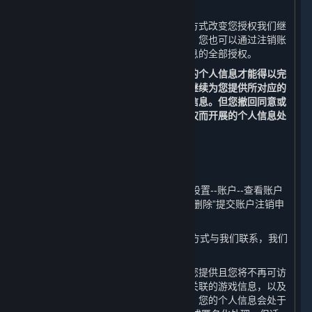
（三） 改变您授权范围或撤回您的授权
您可以通过删除信息、关闭设备功能等方式改变您授权我们继
续收集个人信息的范围或撤回您的授权。您也可以通过注销账
户的方式，撤回我们继续收集您个人信息的全部授权。
请您理解，每个业务功能需要一些基本的个人信息才能得以完
成，当您撤回同意或授权后，我们无法继续为您提供所对应的
内容和服务，也不再处理您相应的个人信息。但您撤回同意或
授权的决定，不会影响此前基于您的授权而开展的个人信息处
理。
（四） 注销您的账户
您可以通过以下方式申请注销您的账户：
1. 您可以通过平台客户端的“蒸汽平台--设置--账户--查看账户
明细--删除我的蒸汽平台账户--前往账户删除”提交账户注销申
请；
2. 您可以通过本政策第十条列明的联系方式与我们联系，我们
将协助您申请注销您的账户。
在您主动注销账户之后，我们将停止为您提供且您将不再可访
问内容和服务、您的账户、与您的账户关联的游戏信息，以及
您的账户原先可访问的其他服务。此外，您的个人信息会处于