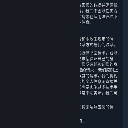
为了避免为本政策中未载明的其他目的收集您的数据并确保我
们在您授权同意的范围内容收集您的数据，我们不会以任何方
式和途径向您推送涉及宗教信仰、性、疾病等在适用法律项下
被视为敏感的关于产品及服务信息的商业信息。
（六） 响应您的请求
如果您认为我们存在任何违反法律法规或和本政策规定的情
形，您均可以通过本政策第十条列明的联系方式与我们联系。
为了保障您的信息安全，我们可能需要您提供书面请求，或以
其他方式证明您的身份。我们可能会先要求您验证自己的身
份，然后再处理您的请求。我们将在收到您反馈并验证您的身
份后的15日内答复您的请求。对于您合理的请求，我们原则上
不收取费用，但对多次重复、超出合理限度的请求，我们将视
情收取一定成本费用。如果您的请求与您的个人信息无直接关
联，或您无端重复提出请求，或您的请求需要实施过多技术手
段、可能给他人合法权益带来风险或者非常不切实际，我们可
能会予以拒绝。
在以下情形中，按照法律法规要求，我们将无法响应您的请
求：
1. 与我们履行法律法规规定的义务相关的；