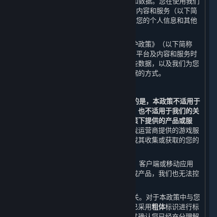
世界
”或“
我们
”）尊重并保护用户的隐私和数据。您在使用我们
通过蒸汽平台（以下简称“
平台
”）提供的内容和服务（以下简
称“
内容和服务
”）时，我们会收集和使用您的个人信息和其他
不具有识别性的相关数据。
我们希望通过本《蒸汽平台个人信息保护政策》（以下简称
“
本政策
”）向您说明我们在您使用我们的平台及内容和服务时
如何收集、使用、存储、共享和转让这些数据，以及我们为您
提供的访问、更新、删除和保护这些数据的方式。
鉴于此，我们提醒您：
1. 本政策仅适用于平台。
需要特别说明的是，本政策不适用于
第三方通过平台向您提供的产品或服务，也不适用于我们的关
联方在另行独立设置的个人信息保护政策下提供的产品或服
务。
例如，您在通过平台购买或使用游戏运营商提供的游戏服
务时，您向该等游戏运营商提供的数据或其收集或获取的您的
数据不适用本政策。
2. 当您通过内容和服务链接到其他网站、客户端或移动应用
时，本政策并不适用于该等第三方渠道或产品，我们也无法控
制该等第三方渠道或产品。
3. 本政策与您使用的内容和服务息息相关。对于本政策中与您
的权益可能存在重大关系的条款，我们已采用
粗体
标识进行标
注。在使用平台前，请您务必审慎阅读并确认您已经充分理解