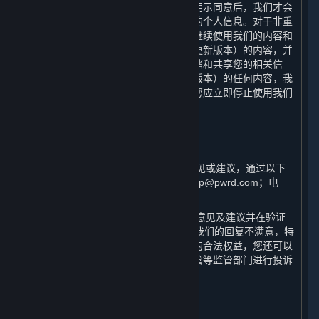
于本政策的重大变更，只有在获取您的明示同意后，我们才会
按照更新后的声明收集、使用和存储您的个人信息。对于非重
大变更，您使用或在我们更新本政策后继续使用我们的内容和
服务，即意味着您同意本政策（包括其更新版本）的内容，并
且同意我们按照本政策收集、使用、存储和共享您的相关信
息。如果您不同意本政策（包括其更新版本）的任何内容，我
们将无法为您提供我们的内容和服务，您应立即停止使用我们
的内容和服务。
十、 如何联系我们
⏶
（一） 如果您对本政策有任何疑问、意见或建议，通过以下
方式与我们联系：邮箱：steamchinahelp@pwrd.com；电
话：021-51796887。
（二） 一般情况下，我们将在收到您的意见及建议并在验证
您用户身份后的15日内回复。如果您对我们的回复不满意，特
别是我们的个人信息处理行为损害了您的合法权益，您还可以
向网信部门、工信部门、公安及市场监管等监管部门进行投诉
或举报。
十一、 术语及定义
⏶