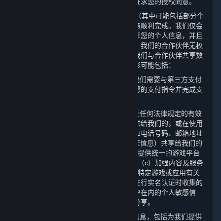
处理目的使用个人信息的，我们将再次征求您的授权同意。
3. 我们可能会向合作伙伴共享您的数据（其中可能包括部分个
人信息），以保障为您提供的内容和服务顺利完成。我们仅会
出于合法、正当、必要、特定的目的共享您的个人信息，并且
只会共享提供内容和服务所必要的数据。我们的合作伙伴无权
将共享的个人信息用于任何其他用途。我们与合作伙伴共享数
据（其中可能包括部分个人信息）的情形可能包括：
（1） 为了实现平台的基本交易功能，我们需要与第三方支付
服务提供商共享您的
交易信息
，以确认您的支付指令并完成支
付；
（2） 您在购买内容和服务后，在不违反任何法律规定的有效
审批要求的前提下，我们可能会将您提供给我们的，或在使用
我们的内容及服务时产生的部分数据，如电话号码、邮箱地址
及IP地址、用户名及头像（不含实名认证信息）共享给我们的
许可方或其他合作伙伴，以便为您（a）提供统一的游戏平台
体验；（b）提供维护和游戏相关服务；（c）加强内容及服务
的安全性；以及（d）向您发送与订阅及特定游戏或应用有关
的商业信息。对于我们在您根据本政策进行实名认证时收集的
个人信息，以及包括特殊身份及金融账户在内的个人敏感信
息，我们在任何情况下均不会向第三方分享。
（3） 向电信服务提供商提供您的个人信息，包括为我们提供