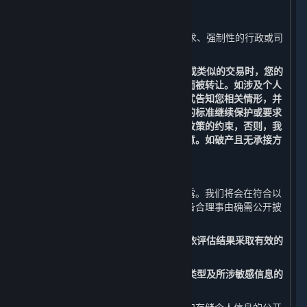
1. 我们已事先获得您明确的同意或授权；
2. 根据适用的法律法规、法律程序的要求、强制性的行政或司
法要求所必须的情况进行提供；和
3. 在涉及合并、收购、资产转让、破产或类似的交易时，您的
个人信息有可能作为此类交易的一部分而被转让。如涉及个人
信息转让，我们将通过通知、公告等形式告知您相关情形，并
会按照法律法规及不低于本政策所要求的标准继续保护或要求
新的持有您个人信息的受让方继续受本政策的约束，否则，我
们将要求该受让方重新向您征求授权同意。如破产且无承接方
的，您的个人信息将做删除处理。
（三） 公开披露
您的个人信息原则上不会被我们公开披露。我们将会在符合以
下要求的情况下，经法律法规授权或具备合理事由确需公开披
露时，公开披露您的个人信息：
1. 事先开展个人信息安全影响评估，并依评估结果采取有效的
保护措施；和
2. 向您告知公开披露个人信息的目的、类型及所涉敏感信息的
内容，并事先征得您的明示同意。