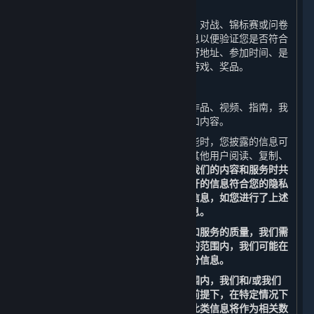
（1） 活动
当您参与线上或线下活动时（包括比赛、对战、锦标赛或问卷
调查），我们会收集和使用您的相关信息以便验证您是否符合
活动资格并向您进行奖品派送，例如邮寄地址、参加时间、是
否符合资格、是否已过期、获奖时间、游戏、奖品。
（2）内容上传功能
如您上传、发布游戏文件、截图、美术作品、视频、指南，我
们会收集和使用您所上传、发布的信息和内容。
当您使用平台的社交功能、内容上传功能时，您披露的信息可
能会成为公开信息。这些信息可能会被其他用户阅读、复制、
收集或使用。
请您谨慎考虑是否在使用我们的内容和服务时共
享甚至公开分享相关信息，以确保您公开的信息符合您的隐私
偏好。请勿上传、发布或分享任何个人信息，如您进行了上述
操作，我们将无法完全保护您的个人信息。
为改善您使用平台的体验以及提高内容和服务的质量，我们需
要合作伙伴的支持。为此，在法律允许的范围内，我们可能在
特定情况下委托我们的合作伙伴收集部分信息。
为保护您的个人信息，在法律允许的范围内，我们和/或我们
的合作伙伴也可能在不识别个人身份的前提下，在特定情况下
访问、收集、存储和使用部分信息，且此类信息将作为相关数