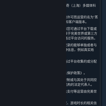
1. “
完美世界
”或“
我们
”：系指完美世界征奇（上海）多媒体科
技有限公司。
2. “
平台
”：系指由完美世界基于许可方的许可而运营的名为“蒸
汽平台”的游戏分发平台，包括其网页版和客户端版本。
3. “
内容和服务
”：系指蒸汽平台客户端和您可通过平台下载或
访问的软件、内容及其更新，包括但不限于完美世界或第三方
提供的视频游戏和游戏内内容，以及可通过平台访问的服务。
4. “
个人信息
”：系指以电子或其他方式记录的能够单独或者与
其他信息结合识别特定自然人身份的各种信息，例如真实姓
名、电话号码或官方身份编号。
5. “
相关数据
”：系指除个人信息以外的通过平台收集的或分配
给您的数据，包括Steam ID和游戏数据。
6. “
本政策
”：系指本《蒸汽平台个人信息保护政策》。
7. “
关联方
”：系指完美世界控制、受其控制或与其处于共同控
制下的任何公司、机构以及上述公司或机构的法定代表人。
8. “
支付服务提供商
”：系指支付宝、微信支付等运营由完美世
界接入平台的支付通道的公司或机构。
9. “
游戏数据
”：系指游戏偏好、游戏进度、游戏时长的相关信