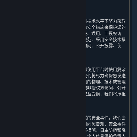
六、 我们如何保护您的个人信息
⏶
（一） 技术与措施
为保障您的个人信息安全，我们会在现有技术水平下努力采取
合理必要的物理、技术和行政管理方面的安全措施来保护您的
个人信息，以防止您的个人信息遭受丢失、误用、非授权访
问、披露和更改，包括建立合理的制度规范、采用安全技术措
施来防止您的个人信息遭到未经授权的访问、公开披露、使
用、修改、损坏或丢失。
（二） 风险提示
互联网并非绝对安全的环境，我们建议您使用平台时使用复杂
密码，并妥善保护您的个人信息安全。我们将尽力确保您发送
给我们的任何信息的安全性。如果因我们的物理、技术或管理
防护设施遭到破坏，导致您的个人信息被非授权方访问、公开
披露、篡改、或毁坏，进而使您的合法权益受损，我们将承担
相应的法律责任。
（三） 事后救济
若我们确认我们的终端发生个人信息泄露的安全事件，我们会
启动应急预案，阻止安全事件扩大并及时向您告知：安全事件
的内容和影响、已采取或将要采取的处置措施、自主防范和降
低风险的建议、针对您提供的补救措施、个人信息保护负责人