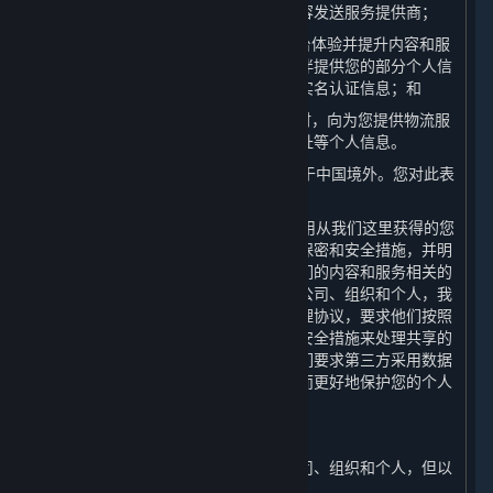
个人信息存储服务的云存储提供方和内容发送服务提供商；
（4） 为了向您提供全球统一的游戏平台体验并提升内容和服
务的安全机制，我们会向我们的合作伙伴提供您的部分个人信
息，但不会向我们的合作伙伴提供您的实名认证信息；和
（5） 我们可能在寄送实体商品或奖品时，向为您提供物流服
务的第三方物流公司分享您的姓名及地址等个人信息。
4. 上一条所提及的某些第三方有可能位于中国境外。您对此表
示知情并特别同意此安排。
5. 我们将努力促使我们的合作伙伴在使用从我们这里获得的您
的个人信息时遵守本政策及其他适用的保密和安全措施，并明
确要求其仅将共享的个人信息用于与我们的内容和服务相关的
用途。对我们主动与之共享个人信息的公司、组织和个人，我
们会与其签署严格的保密和个人信息处理协议，要求他们按照
相关协议、本政策以采取相关的保密和安全措施来处理共享的
个人信息。在个人敏感信息使用上，我们要求第三方采用数据
匿名化、去标识化或其他处理技术，从而更好地保护您的个人
信息。
（二） 转让
我们不会将您的个人信息转让给任何公司、组织和个人，但以
下情况除外：