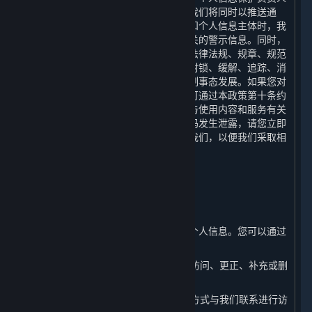
或个人信息保护工作机构的联系方式。我们将同时以推送通
知、公告等形式告知您。当难以逐一告知个人信息主体时，我
们会采取合理、有效的方式发布与您有关的警示信息。同时，
我们还将根据网络安全事件的等级按照法律法规、规章、规范
性文件或政府的政策、命令等要求采取封锁、缓解、追踪、消
除和恢复等措施进行实施应急处置，控制事态发展。如果您对
我们的个人信息保护措施有任何疑问，可通过本政策第十条约
定的联系方式联系我们。如您发现自己与使用内容和服务有关
的个人信息泄密，尤其是您的账户及密码发生泄露，请您立即
通过本政策第十条约定的联系方式联络我们，以便我们采取相
应措施，我们将在15日内给您回复。
七、 您如何管理您的个人信息
⏶
（一） 访问、更正和补充您的个人信息
您有权随时访问、更正或补充您的部分个人信息。您可以通过
以下方式进行操作：
1. 您可以通过平台客户端在您的账户中访问、更正、补充或删
除您的相关个人信息。
2. 您可以通过本政策第十条列明的联系方式与我们联系进行访