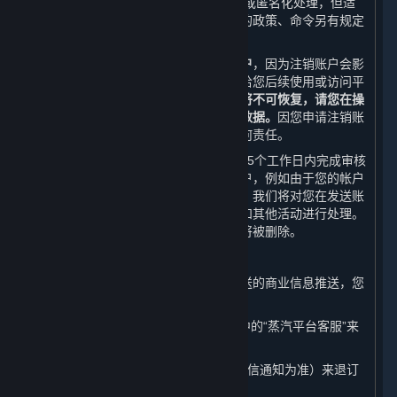
不可被检索、访问的状态或者被删除和/或匿名化处理，但适
用法律法规、规章、规范性文件或政府的政策、命令另有规定
的除外。
我们在此提醒您，
请您谨慎选择注销账户
，因为注销账户会影
响您正常使用或访问内容和服务或者会给您后续使用或访问平
台带来诸多不便。
您的账户一旦被注销将不可恢复，请您在操
作之前自行备份账户相关的所有信息和数据。
因您申请注销账
户对您造成的不利影响，我们不承担任何责任。
在收到您的账户注销申请后，我们将在15个工作日内完成审核
和处理，以避免您因错误而注销您的帐户，例如由于您的帐户
密码丢失或遭遇黑客攻击。在宽限期内，我们将对您在发送账
户注销申请之前已发起的账务进行结算和其他活动进行处理。
在宽限期后，与您帐户相关的个人信息将被删除。
（五） 取消商业信息推送
如果您不想接受我们以如下形式给您发送的商业信息推送，您
随时可通过以下方式取消：
1. 您可以通过平台客户端的“帮助”选项中的“蒸汽平台客服”来
取消我们给您发送的电子邮件推送；
2. 您可以随时回复“TD”或“T”（具体以短信通知为准）来退订
我们给您发送的商业信息手机推送。