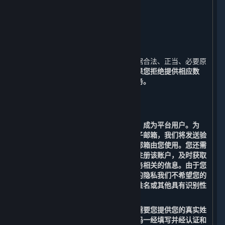
十、
如何联系我们
十一、
术语及定义
一、 我们收集的数据
⏶
为了实现内容和服务之功能，我们会根据合法、正当、必要原
则向您收集必要数据，请详见下文。
如果您拒绝提供相应数
据，您将无法正常使用平台及内容和服务。
（一） 运行平台所必需的功能
1. 用户注册功能
您需要注册一个账户（以下简称“账户”）成为平台用户。为
此，您首先需要提供您本人的有效的电子邮箱，我们将发送验
证码到您提供的电子邮箱来验证该电子邮箱由您使用。您还需
要提供用户名、密码及手机号码，以便注册该账户，及时获取
包括消费情况、优惠促销等与内容和服务相关的信息。由于您
的用户名可能会向公众展示，为保护您的隐私我们不希望您的
个人信息被公开披露，请勿将您的真实姓名或其他具有识别性
的信息用于您的用户名。
为满足法规要求进行实名认证，我们还需要您提供您的真实姓
名和身份证号码。真实姓名和身份证号码一经填写并经认证和