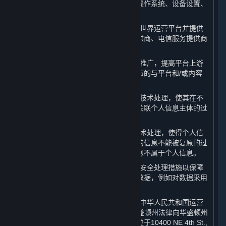
息，以及所使用设备的相关信息，包括操作系统、设备设置、
唯一设备识别码和崩溃数据。
10. “
合作伙伴
”：系指提供服务帮助完美世界运营平台并提供
内容和服务的第三方，包括支付服务提供商、电信服务提供商
和许可方。
11. “
商业信息
”：系指为进行内容和服务推广，提高平台上游
戏或软件销量和平台知名度之目的而发布的与平台和/或内容
和服务相关的信息。
12. “
去标识化
”：系指通过对个人信息的技术处理，使其在不
借助额外信息的情况下，无法识别或者关联个人信息主体的过
程。
13. “
匿名化
”：系指通过对个人信息的技术处理，使得个人信
息主体无法被识别或者关联，且处理后的信息不能被复原的过
程。个人信息经匿名化处理后所得的信息不属于个人信息。
14. “
已处理数据
”：系指已被采取合理的安全处理措施以保障
数据的安全性及数据主体的隐私的相关数据，例如对数据采用
加密、去标识化及匿名化技术。
15. “
许可方
”：系指授权许可完美世界在中华人民共和国运营
平台的Valve Corporation（一家根据华盛顿州法律向华盛顿州
州务卿申请设立并存续公司，注册地址位于10400 NE 4th St.,