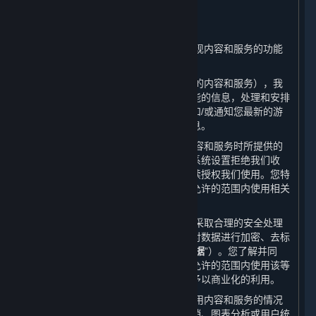
二、 我们如何使用您的个人信息
⏶
（一） 我们会根据本政策的规定并为实现内容和服务的功能
对所收集的数据进行使用。
（二） 根据收集的数据（包括您所订购的内容和服务），我
们会通知您有关更新或升级的服务和功能的信息，处理和安排
您所需的客户支持、技术咨询或问题，和/或通知您最新的游
戏更新、竞赛、促销信息、特殊活动信息。
（三） 请您注意，就您在使用我们的内容和服务时所提供的
所有个人信息，除非被您删除或您通过系统设置拒绝我们收
集，否则您将被视为在使用平台期间持续授权我们使用。您特
此同意，我们和我们的合作伙伴在法律允许的范围内使用相关
数据。
（四） 在收集您的个人信息后，我们会采取合理的安全处理
措施来保护信息的安全性，例如，通过对数据进行加密、去标
识化和匿名化处理（以下简称“
已处理数据
”）。您了解并同
意，我们和我们的合作伙伴有权在法律允许的范围内使用该等
已处理数据并对用户数据库进行分析并予以商业化的利用。
（五） 我们和我们的合作伙伴会对您使用内容和服务的情况
进行统计，将这些统计信息用于市场营销、图表分析或用户统