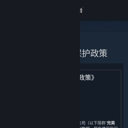
登录
商店
关于
主页
蒸汽平台个人信息保护政策
客服
查看桌面版网站
《蒸汽平台个人信息保护政策》
生效日期：2021年11月11日
引言
完美世界征奇（上海）多媒体科技有限公司（以下简称“
完美