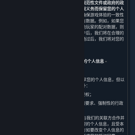
除或匿名化处理，
但法律法规、规章、规范性文件或政府的政
策、命令等另有要求或为履行我们的合规义务而保留您的个人
信息的情形除外。
在某些情况下，为了确保游戏体验的一致性
等目的，无法完全删除您在账户中的所有数据。例如，如果您
所购买的游戏中的排位赛信息会影响其他玩家的配对数据，则
不会删除该信息。当您成功申请注销账户后，我们将在合理的
时间内完成对您的账户注销审核，审核通过后，我们将对您的
个人信息进行删除或匿名化处理。
五、 我们如何共享、转让、公开披露您的个人信息
⏶
（一） 共享
1. 我们不会与任何公司、组织和个人共享您的个人信息，但以
下情况及本政策明确规定的其他情形除外：
（1） 我们已事先获得您明确的同意或授权；
（2） 根据适用的法律法规、法律程序的要求、强制性的行政
或司法要求所必须的情况下进行提供。
2. 为了提供优质的服务，我们可能需要与我们的关联方合作并
共享您的个人信息。但我们只会共享必要的个人信息，且受本
政策中所声明目的的约束。我们的关联方如要改变个人信息的