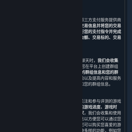
被收集和储存。
3. 支付功能
在您下单后，您可以选择与我们合作的第三方支付服务提供商
所提供的支付服务。
我们需要收集您的交易信息并将您的交易
信息与该等支付服务提供商共享，以执行您的支付指令并完成
支付。
收集并共享的交易信息包括
交易金额、交易标的、交易
时间与订单号
（以下合称“
交易信息
”）。
4. 社交功能
当您通过平台添加好友和/或与好友进行聊天时，
我们会收集
您的好友列表和您与好友的聊天消息
;当您在平台上创建群组
和/或与群组进行聊天时，我们会收集
您的群组信息和您的群
组聊天消息。
为了改善您使用平台的体验以及提高内容和服务
的质量，我们可能会使用您的好友列表和您的群组信息。
5. 游戏数据、评测、鉴赏家、标签功能
您可以通过您的账户查看您已购买、已关注和参与评测的游戏
的相关信息，例如
近期运行的游戏、您的游戏进度、游戏时
间、成就、排行榜、近期共同游戏的玩家
，我们会收集和使用
上述数据及其他与内容和服务相关的信息以方便您可以通过您
的账户随时查看此类信息。通过平台，您可以购买您喜爱的游
戏，也可以使用我们为您精心设计的多种多样的功能，例如您