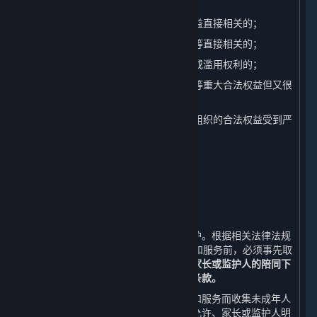
2. 与国家安全、国防安全直接相关的；
3. 与公共安全、公共卫生、重大公共利益直接相关的；
4. 与刑事侦查、起诉、审判和执行判决等直接相关的；
5. 我们有充分证据表明您存在主观恶意或滥用权利的；
6. 出于维护您或其他个人的生命、财产等重大合法权益但又很
难得到您授权同意的；
7. 响应您的请求将导致您或其他个人、组织的合法权益受到严
重损害的；
8. 涉及商业秘密的。
八、 未成年人个人信息的保护
⏶
（一） 未成年人个人信息的收集
我们非常重视对未成年人个人信息的保护。根据相关法律法规
的规定，若您未满18周岁，在使用内容和服务前，必须事先取
得您的家长或监护人的同意，
并在您的家长或监护人的陪同下
阅读本政策，并特别注意未成年人使用条款。
对于经家长或监护人同意使用平台内容和服务而收集未成年人
个人信息的情况，我们只会在法律法规允许、家长或监护人明