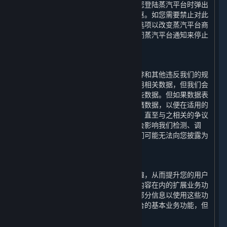
汽平台商店页面显示的内容和服务以及您登陆蒸汽平台时弹出
的内容和服务的更新、相关的建议和优惠。如您需要禁止对此
类信息的处理，您可以通过设置特定筛选项以改变蒸汽平台商
店页面显示的内容和服务，或者通过关闭蒸汽平台通知来停止
登陆蒸汽平台时弹出的通知信息。
2. 检测违规功能
为了检测、调查、处理和预防欺诈、作弊和其他违反我们的规
定和适用法律的行为，我们会收集和使用相关数据，但我们会
仅在上述目的所需的最短时间内存储这些数据。但如果数据表
明可能发生违规行为，我们将进一步存储数据，以便在适用的
诉讼时效期间用于主张索赔或进行抗辩，直至与之相关的争议
得到解决。请注意，如果披露此类信息会影响我们检测、调
查、处理和防止违规行为的机制，则我们可能无法向您披露为
此目的而存储的特定数据。
3. 扩展业务功能
为提升您通过平台运行游戏的便捷和乐趣，从而提升您的用户
体验，我们的平台会提供包括如下所列内容在内的扩展业务功
能。您可选择授权我们收集和使用您的部分信息以使用这些功
能；如您拒绝授权，您依然可以使用平台的基本业务功能，但
您将无法正常使用下列功能：