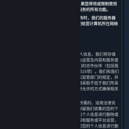
置来管理Cookies的使用。
但请注意，如果您停用或限制使用
Cookies，您可能无法正常使用内容和服务的所有功能。
（二） 当您访问和使用我们的内容和服务时，我们的服务器
会记录您的IP地址。该IP地址是自动分配给您计算机所在网络
的一组数字。
四、 我们如何存储您的个人信息
⏶
（一） 在中华人民共和国境内收集的个人信息，我们将存储
在中华人民共和国境内。为更好地为平台运营及内容和服务提
供支持，您的部分数据可能被传输至我们的合作伙伴（包括我
们的许可方，其联系方式请见第十一条第15项）。我们和我们
的合作伙伴会遵守适用的法律法规和有权监管部门的规定，并
且我们会要求我们的合作伙伴对您的数据采取不低于我们所采
取的数据安全保护措施。我们亦会以法律允许的方式确保相关
数据的存储安全。
（二） 我们只会在达成本政策所述目的所需的、适用法律另
行要求的或基于您的同意的最短期限内保留我们收集的您的个
人信息，在超出存储期限后我们会对您的个人信息进行删除或
者匿名化处理。此外，如果我们终止内容和服务或平台运营，
我们会在终止内容和服务或平台运营后对您的个人信息进行删