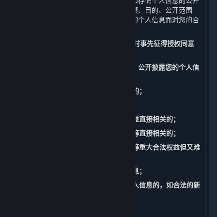
如公开您的个人信息，我们将准确记录和存储个人信息的公开
披露的情况，包括公开披露的日期、规模、目的、公开范围
等。此外，我们还将承担因公开披露您的个人信息而对您的合
法权益造成损害的相应责任。
（四） 共享、转让、公开披露个人信息时事先征得授权同意
的例外
请注意，以下情形中，我们共享、转让、公开披露您的个人信
息不必事先征得您的授权同意：
1. 与我们履行法律法规规定的义务相关的；
2. 与国家安全、国防安全直接相关的；
3. 与公共安全、公共卫生、重大公共利益直接相关的；
4. 与刑事侦查、起诉、审判和判决执行等直接相关的；
5. 出于维护您或其他个人的生命、财产等重大合法权益但又难
以得到您本人授权同意的；
6. 您自行向社会公众公开的您的个人信息；
7. 从合法公开披露的信息中收集您的个人信息的，如合法的新
闻报道、政府信息公开等渠道。