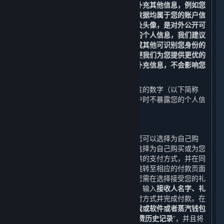
验证，即不得随意变更，但您可以修改补充其他信息，例如您
的昵称、电子邮箱、密码及头像，这些数据均属于您的账户信
息。您提供的部分数据，例如您的昵称及头像，是对外公开可
见的。为了保护您的隐私，避免泄露您的个人信息，我们建议
您不要在此类数据中使用您的真实姓名或其他可识别您身份的
信息。您还可以提供更多的账户信息以便我们为您提供更优的
内容和服务体验，但如果您不提供这些补充信息，不会影响您
使用平台的基本功能。
您的账户会被自动分配一串不具有识别性的数字（以下简称
“
Steam ID
”），以便我们在查阅您的帐户时不暴露您的个人信
息。
2. 下单交易功能
当您购买您购物车内的内容和服务时，您可以选择为自己购
买，也可以选择作为礼物购买。如果您选择为自己购买或为您
的蒸汽钱包充值，您需选择一种平台提供的支付方式，并在同
意《蒸汽平台软件许可及服务协议》后跳转至相应的付款页面
完成付款；如果您选择作为礼物购买，您需在选择接受您的礼
物的好友以及礼物发送时间（可选）后，输入
接收人名字、礼
物信息、您的寄语及您的签名，
选择支付方式并完成付款。在
您选择付款后，平台会生成
您购买该游戏或软件或者蒸汽钱包
充值的订单。
上述所有信息构成您的“
消费历史记录
”，并且将