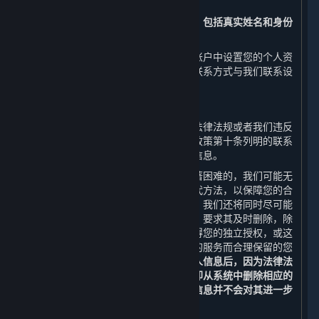
问、更正或补充您的个人信息。
请注意，您注册时提交的实名认证信息，包括真实姓名和身份
证号码，将无法进行更正。
此外，您还可以通过平台客户端在您的账户中设置您的个人资
料公开事宜或通过本政策第十条列明的联系方式与我们联系设
置您的个人信息公开事宜。
（二） 删除您的个人信息
如果我们处理您的个人信息的行为违反法律法规或者我们违反
了您和我们之间的约定，您可以通过本政策第十条列明的联系
方式与我们联系，向我们申请删除个人信息。
如您的请求需要付出高额成本或存在显著困难的，我们可能无
法响应您的请求，但我们会向您提供替代方法，以保障您的合
法权益。若我们决定响应您的删除请求，我们还将同时尽可能
通知从我们获得您的个人信息的第三方，要求其及时删除，除
非法律法规另有规定，或这些第三方获得您的独立授权，或这
些第三方为保证您仍可正常使用其提供的服务而合理保留的您
的个人信息。
当您或我们协助您删除个人信息后，因为法律法
规和安全技术的要求，我们可能不会立即从系统中删除相应的
备份信息，我们将安全地存储您的个人信息并不会对其进一步
使用，直到清除备份或实现匿名化。