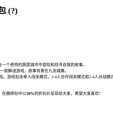
包
(?)
在一个奇特的蔬菜城市中冒险和找寻自我的故事。
一款解谜游戏，故事背景在九龙城寨。
戏。游戏包含单人闯关模式，2-4人合作闯关模式和2-4人对战
》在捆绑包中以
50%
的折扣价呈现给大家，希望大家喜欢！