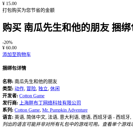
¥ 15.00
打包购买为您节省的金额
购买 南瓜先生和他的朋友
捆绑
-20%
¥ 60.00
添加至购物车
捆绑包详情
名称:
南瓜先生和他的朋友
类型:
动作
,
冒险
,
独立
,
休闲
开发者:
Cotton Game
发行商:
上海胖布丁网络科技有限公司
系列:
Cotton Game
,
Mr. Pumpkin Adventure
语言:
英语, 简体中文, 法语, 意大利语, 德语, 西班牙语 - 西班牙,
列出的语言可能并非对所有礼包中的游戏可用。查看单个游戏