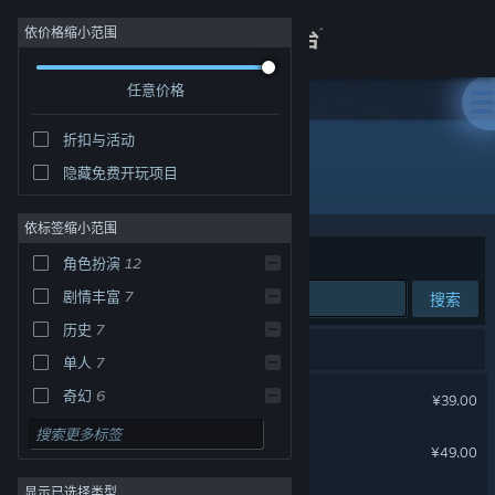
登录
依价格缩小范围
任意价格
商店
折扣与活动
关于
隐藏免费开玩项目
开发者: DOMO Studio
客服
依标签缩小范围
排序依据
相关性
角色扮演
12
查看桌面版网站
剧情丰富
7
搜索
历史
7
16 个匹配的搜索结果。
单人
7
轩辕剑叁外传 天之痕
奇幻
6
¥39.00
武术
5
轩辕剑叁 云和山的彼端
¥49.00
团队角色扮演
5
显示已选择类型
故事架构丰富
4