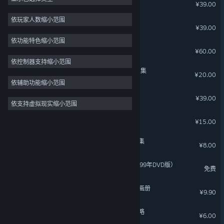
轩辕剑外传 云之遥
¥39.00
回合制战斗
4
依玩家人数缩小范围
轩辕剑外传 汉之云
¥39.00
线性
4
依功能特色缩小范围
神话
4
轩辕剑外传 穹之扉
¥60.00
2D
3
依控制器支持缩小范围
轩辕剑叁 云和山的彼端 音乐集
¥20.00
像素图形
3
依辅助功能缩小范围
3D
3
轩辕剑伍 一剑凌云山海情
¥39.00
依支持虚拟现实缩小范围
风格化
3
轩辕剑外传 枫之舞
日系角色扮演
3
¥15.00
轩辕剑外传穹之扉 音乐精选集
¥8.00
轩辕剑叁 云和山的彼端（1999年DVD版）
免费
轩辕剑外传云之遥 典藏攻略画册
¥9.90
轩辕剑外传云之遥 资料片攻略
¥6.00