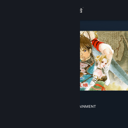
登录
商店
关于
客服
查看桌面版网站
轩辕剑叁 云和山的彼端
DOMO Studio
,
SOFTSTAR ENTERTAINMENT
开发者
Cube Game
发行商
Cube Game
运营商
ISBN 7-900022-93-7
出版物号