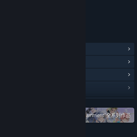
年龄分级机构：中国音像与数字出版协会
链接与信息
查看蒸汽平台成就
(50)
查看点数商店物品
(8)
浏览社区中心
查看更新记录
阅读相关新闻
展开阅读
在蒸汽平台上查看“SOFTSTAR Entertainment”全系列作品
名称:
轩辕剑叁 云和山的彼端
类型:
角色扮演
发行日期:
2023 年 7 月 25 日