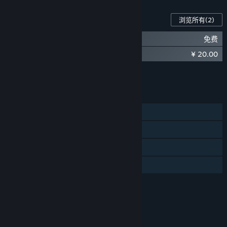
此游戏的内容
浏览所有
(2)
轩辕剑叁 云和山的彼端（1999年DVD版）
免费
¥ 20.00
轩辕剑叁 云和山的彼端 音乐集
将所有 DLC 添加至购物车
¥ 20.00
功能
单人
蒸汽平台成就
蒸汽平台云
家庭共享
评价
本游戏适用于16周岁及以上用户。