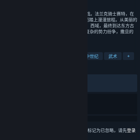
发行日期
2023 年 7 月 25 日
《轩辕剑叁》是一款经典回合制角色扮演游戏。法兰克骑士赛特，在
丕平三世的派遣下，为寻求“战争不败之法”而踏上漫漫旅程。从美丽的
水乡威尼斯出发，横跨欧亚大陆，经过中东、西域，最终到达东方古
国——中国。冒险之路上不但经历各国错综复杂的势力纷争，撒旦的
阴谋也如影随形……
标签
角色扮演
回合制战斗
历史
中世纪
武术
+
评测
发布至今：
特别好评
(1,141 篇中的 83%)
最近：
特别好评
(17 篇中的 88%)
想要将此项目添加至您的愿望单、关注它或标记为已忽略，请先
登录