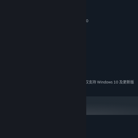
最低配置:
需要 64 位处理器和操作系统
Windows 7 / Windows 8 / Windows 10
操作系统 *:
1.8 GHz Processor
处理器:
512 MB RAM
内存:
3D graphics card compatible with DirectX 7
显卡:
7.0
DIRECTX 版本:
需要 2 GB 可用空间
存储空间:
Direct compatible sound card for audio
声卡:
推荐配置:
需要 64 位处理器和操作系统
2024 年 1 月 1 日（PT）起，蒸汽平台客户端将仅支持 Windows 10 及更新版
*
历史与奇幻之融合
本。
《轩辕剑叁》的故事发生在东西方文化碰撞的一个时期，将许多世界
历史上的大事件如怛罗斯之战、阿拉伯革命、安史之乱等穿插于剧情
当中。
《轩辕剑叁》将历史舞台与中西神话完美结合，玩家不但会遇到梅罗
纹加军人、威尼斯水军、黑衣大食、大唐兵卒、道士等极具历史及地
域特色的敌人，也会遭遇半人马、美杜莎、黑白无常、九天玄女等中
轩辕剑叁 云和山的彼端 的顾客评测
西方神话内的奇幻生物。
关于用户评测
您的偏好