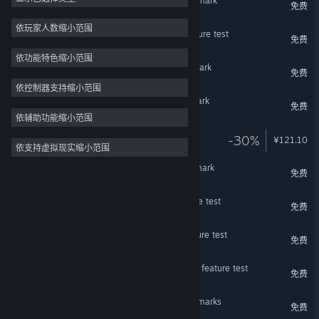
3DMark Cloud Gate benchmark
免费
大型多人在线
依玩家人数缩小范围
3DMark API Overhead feature test
免费
独立
依功能特色缩小范围
抢先体验
3DMark Fire Strike benchmark
免费
休闲
依控制器支持缩小范围
3DMark Sky Diver benchmark
免费
模拟
依辅助功能缩小范围
竞速
3DMark Time Spy upgrade
-30%
¥121.10
依支持虚拟现实缩小范围
体育
3DMark Night Raid benchmark
视频制作
免费
3DMark PCI Express feature test
免费
3DMark Mesh Shader feature test
免费
3DMark Sampler Feedback feature test
免费
3DMark CPU Profile benchmarks
免费