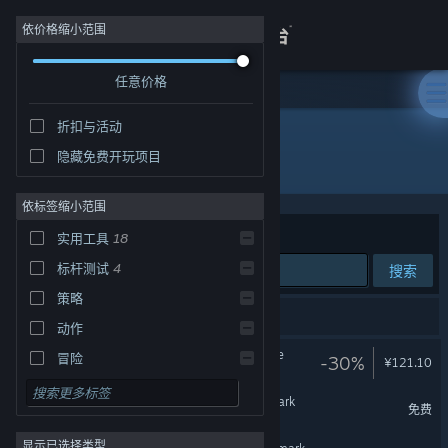
登录
依价格缩小范围
任意价格
商店
折扣与活动
关于
隐藏免费开玩项目
开发者: UL
客服
依标签缩小范围
排序依据
相关性
实用工具
18
查看桌面版网站
标杆测试
4
搜索
策略
18 个匹配的搜索结果。
动作
3DMark Port Royal upgrade
冒险
-30%
¥121.10
设计与插画
3DMark Ice Storm benchmark
免费
免费开玩
显示已选择类型
角色扮演