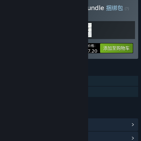
购买 Build & Benchmark Bundle
捆绑包
(?)
购买此捆绑包，所有 2 个项目立省 20%！
您的价格：
-20%
捆绑包信息
添加至购物车
¥ 187.20
功能
DLC
已支持 VR
链接与信息
浏览社区中心
查看更新记录