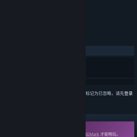
标签
实用工具
+
评测
发布至今：
多半好评
(42 篇中的 78%)
想要将此项目添加至您的愿望单、关注它或标记为已忽略，请先
登录
DLC
此内容需要在蒸汽平台上拥有基础应用程序
3DMark
才能畅玩。