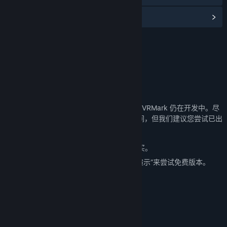
阅读相关新闻
名称:
VRMark Preview
类型:
实用工具
发行日期:
2025 年 1 月 20 日
关于此内容
此预览于 2016 年初添加到 3DMark，当时 VRMark 仍在开发中。尽
管此 DLC 将持续在 3DMark 中保留一段时间，但我们建议您尝试已出
正式版本的 VRMark。
完整版本的 VRMark 可以在 蒸汽平台 上购买。
或者通过点击 VRMark 商店页面上的“下载演示”来尝试免费版本。
系统需求
操作系统：[/]WINDOWS 7*
处理器：[/] 1.8 GHZ 双核