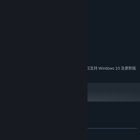
图形：[/] DIRECTX 11
存储：[/] 6 GB 可用空间[/LIST]
针对具有独立显卡的系统[/]
内存：[/] 2 GB RAM 和 1 GB 显卡内存[/LIST]
针对具有集成显卡的系统[/]
内存：[/] 3 GB RAM[/LIST]
* WINDOWS 7 用户必须安装 SERVICE PACK 1。
2024 年 1 月 1 日（PT）起，蒸汽平台客户端将仅支持 Windows 10 及更新版
*
本。
VRMark Preview 的顾客评测
关于用户评测
您的偏好
发布至今：
多半好评
(42 篇中的 78%)