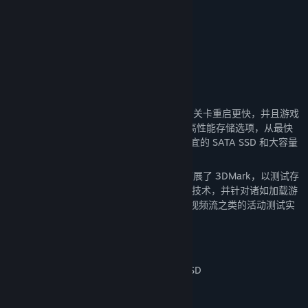
发行日期:
2025 年 1 月 20 日
关于此内容
对您的 SSD 进行基准测试
使用快速的现代 SSD 存储，加载时间更短，关卡重启更快，并且游戏
中断更少。 PC 游戏玩家现在可以选择各种高性能存储选项，从最快
的 PCI Express 4.0 和 NVMe 设备到较为便宜的 SATA SSD 和大容量
混合硬盘。
3DMark 存储基准 DLC 通过专用组件测试扩展了 3DMark，以测试存
储硬件的游戏性能。 它支持所有最新的存储技术，并针对诸如加载游
戏，保存进度，安装游戏文件以及录制游戏视频流之类的活动测试实
际的真实游戏性能。
3DMark 存储基准测试
使用专为游戏玩家设计的基准测试您的 SSD
基于真实游戏活动的测试，使用方便