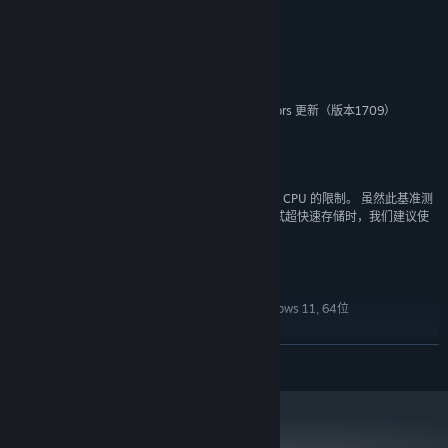
展开阅读
混合硬盘。
系统需求
3DMark 存储基准 DLC 通过专用组件测试扩展了 3DMark，以测试存
储硬件的游戏性能。 它支持所有最新的存储技术，并针对诸如加载游
最低系統要求：
戏，保存进度，安装游戏文件以及录制游戏视频流之类的活动测试实
Windows 10，64位，带有 Fall Creators 更新（版本1709）
操作系统：
际的真实游戏性能。
3GHz 四核处理器*
处理器：
8GB RAM
内存 RAM：
安装 150MB，运行 30GB 可用空间**
存储：
3DMark 存储基准测试
*现代存储硬件如此之快，以至于其性能可能会受到 CPU 的限制。 虽然此基准测
使用专为游戏玩家设计的基准测试您的 SSD
试将在内核数量较少的较慢处理器上运行，但在测试超快速存储时，我们建议使
用 3.0GHz四核处理器或更佳的处理器。
基于真实游戏活动的测试，使用方便
**基准测试结束时，将删除测试数据。
比较分数以找到您价格范围内的最佳 SSD
3DMARK DIRECTSTORAGE FEATURE TEST
支持所有最新的高性能存储技术
Windows 10, 64位 (版本号1099), Windows 11, 64位
操作系统:
适用于内部和外部硬盘
1.8 Ghz双核CPU，支持SSE3
处理器:
DirectX 12功能级别着色器模型6
显卡:
展开阅读
4 GB RAM（使用集成图形处理器的系统内存需要10 GB）
内存:
使用独立GPU的系统需配备6GB VRAM
显卡内存:
PCIe第三代固态硬盘
存储硬盘:
24GB可用空间用于运行基准测试。基准测试结束后数据将被删除。
存储空间: