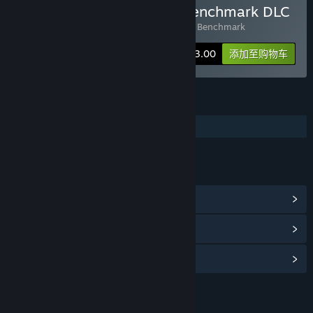
购买 3DMark + Storage Benchmark DLC
包含 2 件物品：
3DMark
,
3DMark Storage Benchmark
捆绑包信息
¥ 173.00
添加至购物车
功能
DLC
链接与信息
浏览社区中心
查看更新记录
阅读相关新闻
名称:
3DMark Storage Benchmark
类型:
实用工具