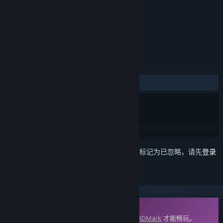
标签
实用工具
+
评测
发布至今：
多半差评
(100 篇中的 35%)
想要将此项目添加至您的愿望单、关注它或标记为已忽略，请先
登录
DLC
此内容需要在蒸汽平台上拥有基础应用程序
3DMark
才能畅玩。