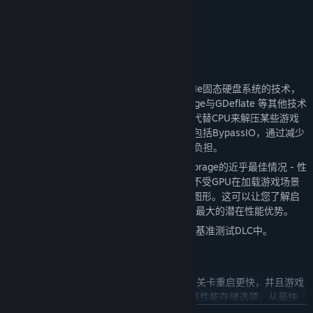
比较分数以找到您价格范围内的最佳 SSD
支持所有最新的高性能存储技术
适用于内部和外部硬盘
3DMark DirectStorage feature test
Microsoft DirectStorage是一种用于使用PCIe固态硬盘系统的技术，
可减少加载游戏数据时的负担。DirectStorage与GDeflate 等其他技术
搭配使用时，可缩短游戏加载时间，GPU可代替CPU来解压某些游戏
素材。在Windows 11上，DirectStorage还包括BypassIO，通过减少
传输数据时CPU 的工作量来降低游戏的CPU负担。
DirectStorage功能测试展示了使用DirectStorage的近乎最佳情况 - 性
能不受游戏素材管理系统等变量的影响，也不受GPU在加载游戏场景
时执行其他典型任务的影响，例如渲染几何图形。这可以让您了解启
用DirectStorage可能为您的系统带来的近乎最大的潜在性能优势。
3DMark DirectStorage功能测试包含在存储基准测试DLC中。
对您的 SSD 进行基准测试
使用快速的现代 SSD 存储，加载时间更短，关卡重启更快，并且游戏
中断更少。 PC 游戏玩家现在可以选择各种高性能存储选项，从最快
的 PCI Express 4.0 和 NVMe 设备到较为便宜的 SATA SSD 和大容量