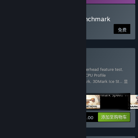
下载 3DMark Wild Life benchmark
免费
购买 3DMark
包含 17 件物品：
3DMark
,
3DMark API Overhead feature test
,
3DMark Cloud Gate benchmark
,
3DMark CPU Profile
benchmarks
,
3DMark Fire Strike benchmark
,
3DMark Ice St
…
显
示更多
查看信息
添加至购物车
¥ 158.00