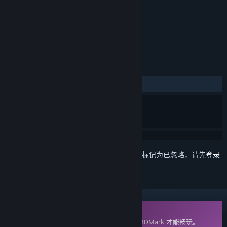
标签
实用工具
+
评测
发布至今：
好评
(28 篇中的 92%)
想要将此项目添加至您的愿望单、关注它或标记为已忽略，请先
登录
DLC
此内容需要在蒸汽平台上拥有基础应用程序
3DMark
才能畅玩。