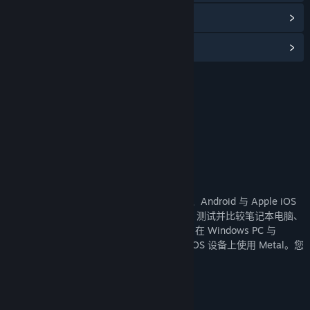
查看更新记录
阅读相关新闻
名称:
3DMark Wild Life benchmark
类型:
实用工具
发行日期:
2025 年 1 月 20 日
关于此内容
3DMark Wild Life
3DMark Wild Life 是一款适用于 Windows、Android 与 Apple iOS
的跨平台基准测试。使用 3DMark Wild Life 测试并比较笔记本电脑、
平板电脑与智能手机的显卡性能。Wild Life 在 Windows PC 与
Android 设备上使用 Vulkan 图形 API。在 iOS 设备上使用 Metal。您
可跨平台比较基准测试分数。
3DMark Wild Life Extreme