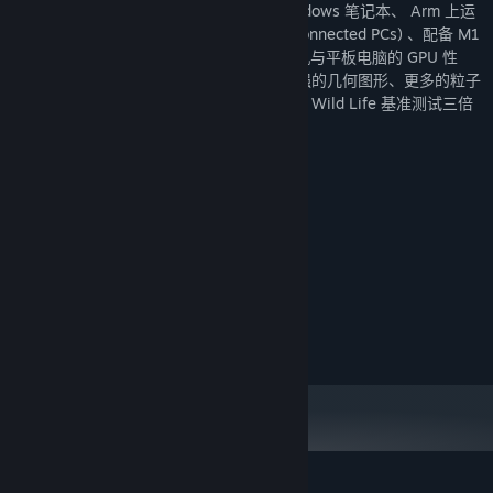
运行 Wild Life Extreme 来测试最新款 Windows 笔记本、 Arm 上运
行 Windows 10 的永远连线 PC (Always Connected PCs) 、配备 M1
芯片的 Apple Mac 电脑以及下一代智能手机与平板电脑的 GPU 性
能。Wild Life Extreme 包含全新特效、增强的几何图形、更多的粒子
效果以及 4K UHD 渲染分辨率，测试强度超 Wild Life 基准测试三倍
之多。
系统需求
最低要求:
Windows 10, 64 位
作业系统:
1.8 GHz 双核
处理器:
4 GB 内存
内存:
GPU 兼容 Vulkan 1.1
图形:
6 GB 空间
存储: