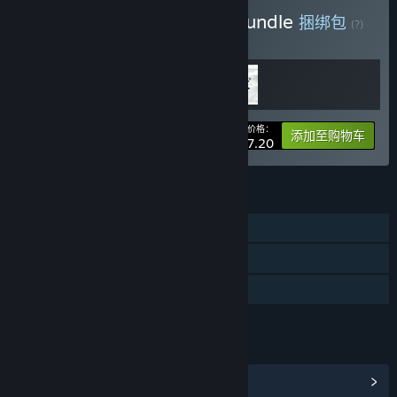
购买 Build & Benchmark Bundle
捆绑包
(?)
购买此捆绑包，所有 2 个项目立省 20%！
您的价格：
-20%
捆绑包信息
添加至购物车
¥ 187.20
功能
DLC
蒸汽平台成就
蒸汽平台排行榜
链接与信息
浏览社区中心