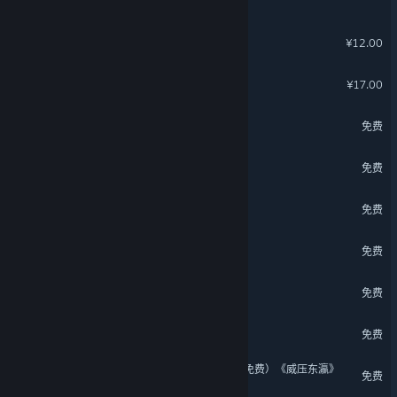
月圆之夜 - 花匠（愿望之夜）
¥12.00
EVE—110量子元
¥17.00
三国杀-自走棋
免费
英雄之城3
免费
三国杀-福利礼包
免费
热血江湖：归来
免费
深空之劫
免费
盛夏离与合-2K视频
关于蒸汽平台
|
退款政策
|
软件许可服务协议
|
免费
个人信息保护政策
|
个人信息出境告知书
|
不良内容举报投诉
|
侵权投诉
|
家长监护
下一站江湖Ⅱ-纯玩法DLC（免费）《威压东瀛》
免费
微博
微信