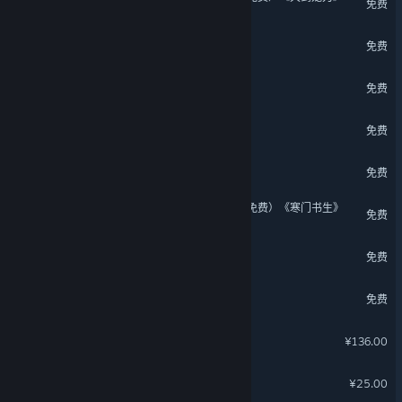
免费
诸神竞技场
免费
梦塔防
免费
古魂 -「黄金宝箱」扩展包
免费
环行旅舍
免费
下一站江湖Ⅱ-纯玩法DLC（免费）《寒门书生》
免费
梦三国2
免费
蜀山：初章
免费
EVE—880量子元
¥136.00
EVE—15天欧米伽克隆
¥25.00