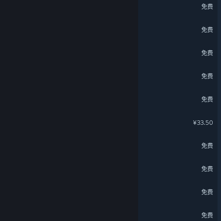
星之翼
免费
三国：谋定天下
免费
月圆之夜
免费
三国：百将牌
免费
全民街篮
免费
YoloMouse
¥33.50
帝国：权杖与文明
免费
漫威终极逆转
免费
英魂之刃
免费
古魂
免费