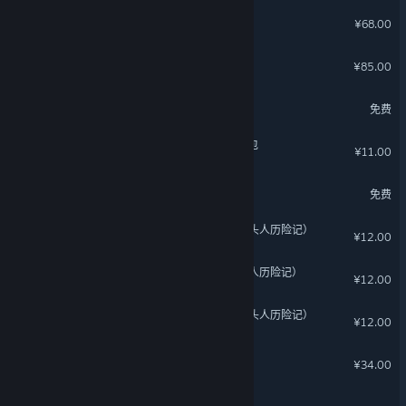
EVE—440量子元
¥68.00
EVE—550量子元
¥85.00
米姆米姆哈
免费
《英魂之刃》十周年特惠礼包
¥11.00
仙侠世界
免费
月圆之夜 - 白雪公主（小狗头人历险记）
¥12.00
月圆之夜 - 飞小侠（小狗头人历险记）
¥12.00
月圆之夜 - 黄金王子（小狗头人历险记）
¥12.00
EVE—220量子元
¥34.00
仙侠世界2-神武神龙版