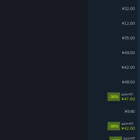
飞越13号房
¥32.00
同步音律
¥12.00
龙崖
¥35.00
猛兽派对 - 豪华版升级包
¥49.00
猫神牧场
¥42.00
笼中窥梦
¥48.00
水银疗养院
¥68.00
-30%
¥47.60
东方：平野孤鸿
¥9.90
美好世界
¥60.00
-30%
¥42.00
动物栏：蔚蓝牧场 DLC
¥12.00