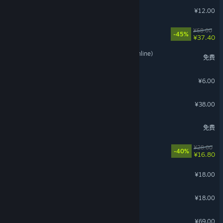
沙石镇时光 - 雅致家具包
¥12.00
牧野之歌
¥68.00
-45%
¥37.40
《星战前夜：晨曦》(EVE Online)
免费
迷失岛外传南瓜镇
¥6.00
南瓜先生2 九龙城寨
¥38.00
飞火动态壁纸
免费
四季之春
¥28.00
-40%
¥16.80
NPC晚礼服套装
¥18.00
玩家风情套装
¥18.00
我的侠客
¥69.00