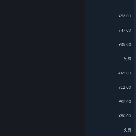
小飞船大冒险
¥58.00
筑梦颂
¥47.00
图形工厂
¥35.00
三国：百将牌
免费
名利游戏
¥45.00
Scroll Of Taiwu - 新衣贺春
¥12.00
波西亚时光
¥98.00
风来之国
¥80.00
全民街篮
免费