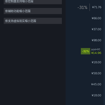
依控制器支持缩小范围
星砂岛
-31%
¥71.76
依辅助功能缩小范围
泡姆泡姆
¥66.00
依支持虚拟现实缩小范围
盛夏离与合
¥37.00
沙石镇时光
¥98.00
动物栏：桌面牧场
¥22.00
-32%
¥14.96
Scroll Of Taiwu - 青山依旧
¥18.00
代号三国：龙起
¥58.00
完蛋！我被美女包围了！2
¥45.00
Scroll Of Taiwu - 碧霄蛇影
¥18.00
桃源村日志