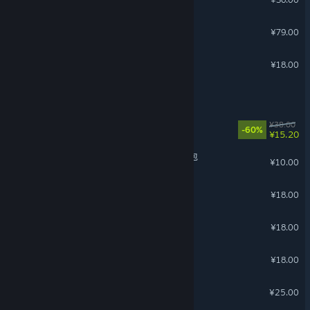
恐龙乐园
¥79.00
迷失岛4 小屋实验
¥18.00
旅人苏菲亚
迷失之径
¥38.00
-60%
¥15.20
沙石镇时光 - 肥尾守宫宠物包
¥10.00
迷失岛3 宇宙的尘埃
¥18.00
怪物之家2：勋章
¥18.00
NPC服装合集
¥18.00
一路
¥25.00