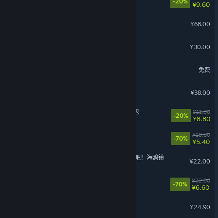
-20%
¥9.60
哥布林弹球
¥68.00
仙剑奇侠传五前传
¥30.00
漫威终极逆转
免费
恶果之地
¥38.00
动物栏：桌面牧场 - 支持者包
¥11.00
-20%
¥8.80
迷途猫的灵魂碎片
¥18.00
-70%
¥5.40
风来之国 (Eastward) - 复活吧！海鸥镇
¥22.00
迷途猫的奇妙旅行
¥22.00
-70%
¥6.60
沙石镇时光 - 怪兽萌宠
¥24.90