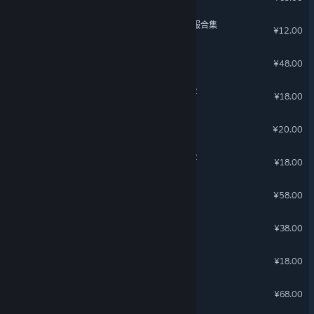
沙石镇时光 - 工坊主泳装礼服合集
¥12.00
月影之塔
¥48.00
沙石镇时光 - 暖意泳装礼包2
¥18.00
《波西亚时光》原声音乐集
¥20.00
沙石镇时光 - 星光礼服礼包2
¥18.00
孤岛求生
¥58.00
汐
¥38.00
怪物之家
¥18.00
仙剑客栈2梦回余杭
¥68.00