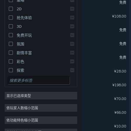
吉星派对
免费
2D
太吾绘卷：天幕心帷
¥108.00
抢先体验
3D
最佳球会Online
免费
免费开玩
弈仙牌
免费
氛围
剧情丰富
三国杀
免费
彩色
Scroll Of Taiwu - 促织化影
探索
¥28.00
双点医院
¥198.00
显示已选择类型
戴森球计划
¥70.00
依玩家人数缩小范围
大富翁11
¥66.00
依功能特色缩小范围
拣爱
¥10.00