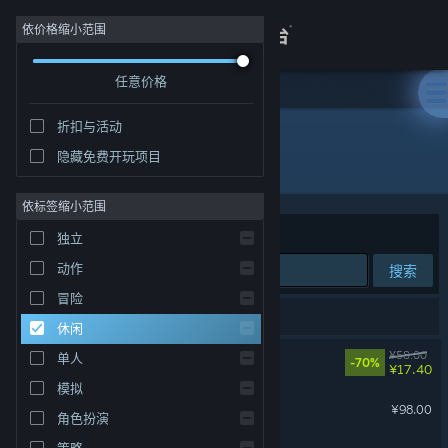
登录
依价格缩小范围
任意价格
商店
折扣与活动
关于
隐藏免费开玩项目
休闲
客服
依标签缩小范围
排序依据
相关性
独立
查看桌面版网站
动作
搜索
冒险
193 个匹配的搜索结果。
休闲
面条人
¥58.00
单人
-70%
¥17.40
模拟
猛兽派对
¥98.00
角色扮演
策略