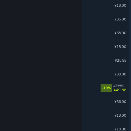
玩家服装合集
¥18.00
巨匠眼
¥36.00
六月衷曲
¥68.00
沙石镇时光 - 暖意泳装礼包1
¥18.00
番言薯语
¥28.99
未完信䇳：纸鸢
¥38.00
落日山丘
¥61.20
-19%
¥49.86
力力普的工坊
¥36.00
沙石镇时光 - 暖意泳装礼包3
¥18.00
沙石镇时光 - 星光礼服礼包3
关于蒸汽平台
|
退款政策
|
软件许可服务协议
|
¥18.00