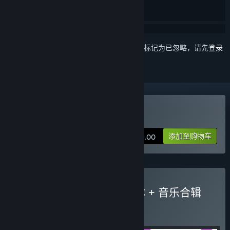
想要将此项目添加至您的愿望单、关注它或标记为已忽略，请先
登录
购买 LoveChoice 拣爱
添加至购物车
¥ 10.00
购买 拣爱合辑包：游戏本体 + 音乐合辑
捆绑包
(?)
购买此捆绑包，所有 4 个项目立省 15%！