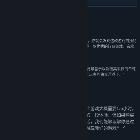
阅读相关新闻
展开阅读
名称:
拣爱
评测
类型:
冒险
,
独立
,
角色扮演
,
模拟
发行日期:
2021 年 9 月 20 日
“温暖、安静而贴近生活的爱情故事， 深入游玩之后，你就会发现这款游戏的独特
抢先体验发行日期:
2018 年 9 月 30 日
之处，小清新手绘风格，巧妙的交互设计。这无疑是一款优秀的甜品游戏，喜欢
此类型的玩家非常值得入手。”
索然无味评测组
“本作的风格十分小清新，有着简约的画风、轻柔的背景音乐以及被其裹挟的单纯
的爱的内核，可以说本作基本是一款可以推荐给每个玩家的独立游戏了。”
奶牛关 Cowlevel
关于游戏时长
《拣爱》由三个独立故事构成，完整游玩整个游戏大概需要1.5小时。
虽然我们认为这会是短暂但是有意思，有趣的一段体验。但如果购买
了游戏的玩家因为游戏时长短而不能满足的话，我们能够理解你通过
蒸汽平台进行退款，依然感谢你能够花时间游玩我们的游戏^_^