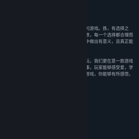
关于此游戏
本产品建议年满16岁以上的用户使用
《拣爱》是一款以日式AVG选择玩法为核心的游戏。拣，有选择之
意。我们在设计的时候十分在意让每一个场景，每一个选择都合理而
有其自己的意义。力求让玩家能够在该游戏中做出有意义，且真正能
影响结局的选择。
《拣爱》是一款谈论爱的游戏。比起是否好玩，我们更在意一款游戏
是否有意思。希望通过我们设计的游戏和故事，玩家能够感受爱，学
会爱他人和爱人的方法。希望通过游玩这个游戏，你能够有所感悟，
有所得着。
游戏特点:
富有深意的多结局故事
可爱的美术风格
17首动听的原创音乐
46张可供收集的精美插画壁纸
我们相信这游戏一定能够给你惊喜