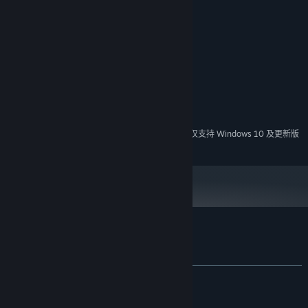
系统需求
工作室Q群：
604415868
贴吧：
拣爱吧
最低配置:
Windows 7 以上
操作系统 *:
2GHz 以上
处理器:
4 GB RAM
内存:
支持DirectX9或以上的显卡
显卡:
需要 1.5 GB 可用空间
存储空间:
请使用带有滚轮的鼠标
附注事项:
2024 年 1 月 1 日（PT）起，蒸汽平台客户端将仅支持 Windows 10 及更新版
*
本。
拣爱 的顾客评测
查看语言细分表
关于用户评测
您的偏好
发布至今：
特别好评
(32,248 篇中的 92%)
关于蒸汽平台
|
退款政策
|
软件许可服务协议
|
最近：
特别好评
(179 篇中的 80%)
个人信息保护政策
|
个人信息出境告知书
|