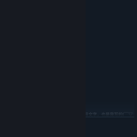
开发团队
EC
主美术，同时参与部分设计的工作
招阳星
美术，主要提供了部分结局的插画
linglu
美术，主要负责第三个故事的美术工作
MIDIPanda
音乐，提供几乎所有背景音乐
亚恒
我，负责除了上述以外的所有事情。包括这段文字，也是我写的(￣▽
￣)
展开阅读
Q群&贴吧