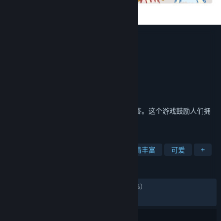
拣爱
Akaba Studio
开发者
发行商
深圳中青宝互动网络股份有限公司
运营商
上海听枫语数字传媒科技有限公司
ISBN 978-7-498-09331-8
出版物号
发行日期
2021 年 9 月 20 日
"怎样才是爱？"我们尝试用这个游戏去作回答。这个游戏鼓励人们拥
有一颗温暖柔软，善解人意的心。
标签
爱情
恋爱模拟
选择取向
剧情丰富
可爱
+
评测
发布至今：
特别好评
(32,248 篇中的 92%)
最近：
特别好评
(179 篇中的 80%)