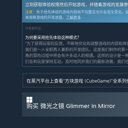
立刻获取体验权限然后开始游戏，并随着游戏的发展参
注意：
处于抢先体验的游戏内容尚不完整且也许会发生变化。
来观察游戏的开发进度。
了解更多
开发者的话：
为何要采用抢先体验这种模式？
“为了获得玩家的反馈，不断地优化和调整游戏的内容和体
我们是一人全职两人兼职的开发团队，这是我们制作的第
角的冒险过程中将会有许多动人的相遇。这样的设计是一
们会和玩家保持互动，及时地同步我们的最新进展，我们
常宝贵的。”
这款游戏的抢先体验状态大约持续多久？
在蒸汽平台上查看“方块游戏 (CubeGame)”全系
“预计这款游戏的抢先体验状态将会持续一年左右。”
计划中的完整版本和抢先体验版本到底有多少不同？
“相比抢先体验版，完整版的游戏将会包含游戏更多的章节
剧情，也将会解锁更丰富的支线故事，获得更多能力的成长
购买 微光之镜 Glimmer in Mirror
抢先体验版本的现状如何？
“抢先体验版将会包括以下内容：
数个主题场景的冒险