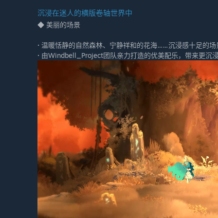
沉浸在迷人的横版卷轴世界中
◆ 美丽的场景
· 温暖恬静的自然森林、宁静祥和的花海……沉浸感十足的
· 由Windbell_Project团队亲力打造的优美配乐，带来更