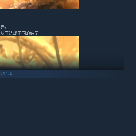
世界。
，从而达成不同的结局。
展开阅读