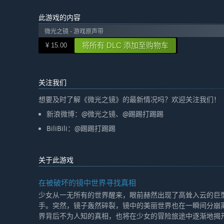
遇见性格迥异的NPC，体验不同的故事
具有丰富特点的怪物和Boss
此游戏的内容
具有场景特色的新颖场景解谜
微光之镜 - 游戏原声带
收集丰富的镜元精灵，组合出你自己的战斗策略
”
将所有 DLC 添加至购物车
¥ 15.00
在抢先体验期间和结束之后，游戏价格会有所不同吗？
“抢先体验期间，随着游戏新的章节内容的加入，价格预计
虽然游戏正式上线的最终定价尚未确定，但我们会持续地
关注我们
预留一定的价格调整缓冲时间，请保持关注我们的公告和动
想要及时了解《微光之镜》的最新情况吗？欢迎关注我们！
在开发过程中，你们是如何计划让玩家社区参与进来的？
新浪微博：@微光之镜、@踢踢打踢踢
“我们会通过官方QQ群（980929330）对玩家的意
BiliBili：@踢踢打踢踢
镜）同步给玩家，游戏每完成一个阶段的开发，我们也会
当游戏有版本更新需要发布时，我们会在蒸汽平台和以上
关于此游戏
欢迎大家关注我们的微博@微光之镜、B站主页@踢踢打踢踢
馈，我们热切地期待与你们的交流！”
在被破坏的镜中世界寻找真相
少女从一无所有的世界醒来，眼前赫然出现了高耸入云的巨
手。突然，镜子轰然碎裂，镜中的美丽世界也在一瞬间分崩
界背后不为人知的真相，也将在少女的冒险旅途中逐渐地揭