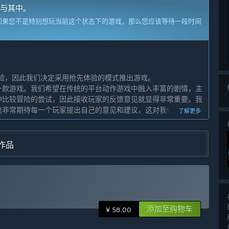
与其中。
如果您不是特别想玩当前这个状态下的游戏，那么您应该等待一段时间
验，因此我们决定采用抢先体验的模式推出游戏。
一款游戏。我们希望在传统的平台动作游戏中融入丰富的剧情，主
种比较冒险的尝试，因此接收玩家的反馈意见就显得非常重要。我
也非常期待每一个玩家提出自己的意见和建议，这对我们来说是非
了解更多
列作品
。玩家将能体验到更广阔的世界地图，更深入地了解故事的主线
与有趣的可收集道具。”
添加至购物车
¥ 58.00