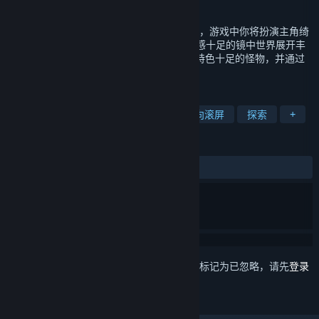
发行日期
2023 年 1 月 9 日
《微光之镜》是一款2D剧情向动作射击游戏，游戏中你将扮演主角绮
罗去修复一个被破坏的世界，你将会在沉浸感十足的镜中世界展开丰
富动人的冒险故事，遇见性格迥异的NPC与特色十足的怪物，并通过
不断地探索逐渐揭开镜中世界尘封的真相。
标签
抢先体验
动漫
女性主角
横向滚屏
探索
+
评测
发布至今：
多半好评
(757 篇中的 75%)
想要将此项目添加至您的愿望单、关注它或标记为已忽略，请先
登录