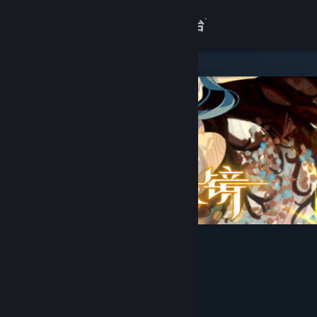
登录
商店
关于
客服
查看桌面版网站
微光之镜
MapleDorm Games
开发者
Cube Game
发行商
Cube Game
运营商
ISBN 978-7-498-09422-3
出版物号