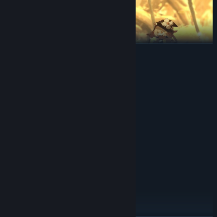
展开阅读
系统需求
最低配置:
需要 64 位处理器和操作系统
Windows 7
操作系统 *:
◆ 丰富的战斗
Intel Core 2 Duo E5200
处理器:
· 经典的类银河战士与恶魔城的游戏关卡，使用微光之力汇聚成远程攻
4 GB RAM
内存:
击，击败你的敌人。
GeForce 9800GTX+ (1GB)
显卡:
· 随着冒险不断获得新的技能，从而探索未知的地图，并逐渐摸索出适
推荐配置:
合你的战斗模式。
需要 64 位处理器和操作系统
· 收集不同的镜元精灵伙伴，每一个精灵都有着独特的能力，组合多个
Windows 10
操作系统:
镜元形成独属于你的战斗策略。
Intel Core I5
处理器:
8 GB RAM
内存:
GeForce GTX 560
显卡: