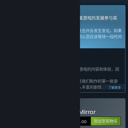
抢先体验游戏
立刻获取体验权限然后开始游戏，并随着游戏的发展参与其
中。
注意：
处于抢先体验的游戏内容尚不完整且也许会发生变化。如果
您不是特别想玩当前这个状态下的游戏，那么您应该等待一段时间
来观察游戏的开发进度。
了解更多
开发者的话：
为何要采用抢先体验这种模式？
“为了获得玩家的反馈，不断地优化和调整游戏的内容和体验，因
此我们决定采用抢先体验的模式推出游戏。
我们是一人全职两人兼职的开发团队，这是我们制作的第一款游
戏。我们希望在传统的平台动作游戏中融入丰富的剧情，主角的冒
了解更多
险过程中将会有许多动人的相遇。这样的设计是一种比较冒险的尝
试，因此接收玩家的反馈意见就显得非常重要。我们会和玩家保持
互动，及时地同步我们的最新进展，我们也非常期待每一个玩家提
购买 微光之镜 Glimmer in Mirror
出自己的意见和建议，这对我们来说是非常宝贵的。”
这款游戏的抢先体验状态大约持续多久？
添加至购物车
¥ 58.00
“预计这款游戏的抢先体验状态将会持续一年左右。”