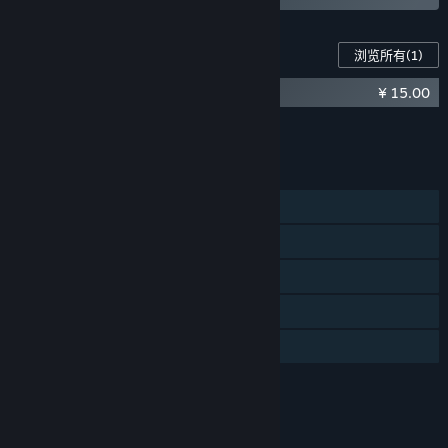
计划中的完整版本和抢先体验版本到底有多少不同？
“相比抢先体验版，完整版的游戏将会包含游戏更多的章节。玩家
此游戏的内容
浏览所有
(1)
将能体验到更广阔的世界地图，更深入地了解故事的主线剧情，也
将会解锁更丰富的支线故事，获得更多能力的成长与有趣的可收集
¥ 15.00
微光之镜 - 游戏原声带
道具。”
将所有 DLC 添加至购物车
¥ 15.00
抢先体验版本的现状如何？
“抢先体验版将会包括以下内容：
功能
数个主题场景的冒险
遇见性格迥异的NPC，体验不同的故事
单人
具有丰富特点的怪物和Boss
蒸汽平台成就
具有场景特色的新颖场景解谜
收集丰富的镜元精灵，组合出你自己的战斗策略
蒸汽平台云
”
统计数据
在抢先体验期间和结束之后，游戏价格会有所不同吗？
“抢先体验期间，随着游戏新的章节内容的加入，价格预计会有一
家庭共享
定程度的调整。
虽然游戏正式上线的最终定价尚未确定，但我们会持续地倾听玩家
评价
们的意见，调价相关的决定也会第一时间公布给玩家，并预留一定
的价格调整缓冲时间，请保持关注我们的公告和动态。”
本游戏适用于8周岁及以上用户。