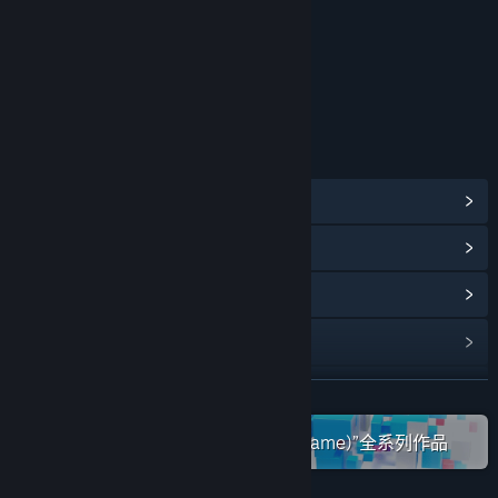
在开发过程中，你们是如何计划让玩家社区参与进来的？
“我们会通过官方QQ群（980929330）对玩家的意见和反馈进行
收集。游戏的最新开发进度也会在官方微博（@微光之镜）同步给
玩家，游戏每完成一个阶段的开发，我们也会在B站（@踢踢打踢
年龄分级机构：中国音像与数字出版协会
踢）发布最新的开发日记与大家分享。
当游戏有版本更新需要发布时，我们会在蒸汽平台和以上平台及时
发布详细的内容更新公告。
链接与信息
欢迎大家关注我们的微博@微光之镜、B站主页@踢踢打踢踢，或
查看蒸汽平台成就
(24)
者加入我们的官方QQ群980929330，提出您的建议和反馈，我
们热切地期待与你们的交流！”
查看点数商店物品
(8)
浏览社区中心
查看更新记录
阅读相关新闻
展开阅读
在蒸汽平台上查看“方块游戏 (CubeGame)”全系列作品
名称:
微光之镜
类型:
动作
,
冒险
,
休闲
,
独立
,
角色扮演
,
抢先体验
发行日期:
2023 年 1 月 9 日