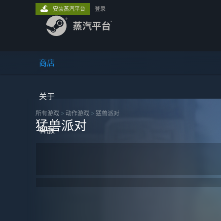
安装蒸汽平台
登录
商店
关于
所有游戏
>
动作‎游戏
>
猛兽派对
猛兽派对
客服