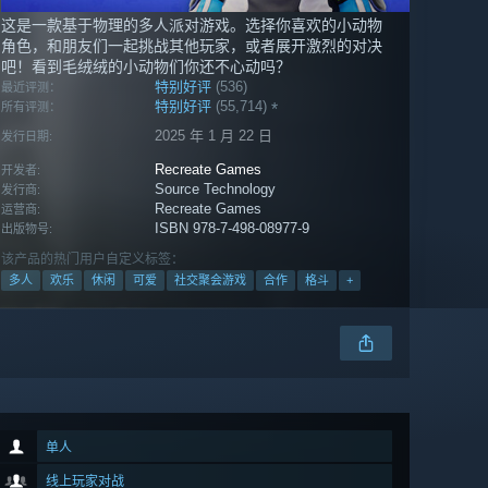
这是一款基于物理的多人派对游戏。选择你喜欢的小动物
角色，和朋友们一起挑战其他玩家，或者展开激烈的对决
吧！看到毛绒绒的小动物们你还不心动吗？
特别好评
(536)
最近评测：
特别好评
(55,714)
*
所有评测：
2025 年 1 月 22 日
发行日期:
Recreate Games
开发者:
Source Technology
发行商:
Recreate Games
运营商:
ISBN 978-7-498-08977-9
出版物号:
该产品的热门用户自定义标签：
多人
欢乐
休闲
可爱
社交聚会游戏
合作
格斗
+
单人
线上玩家对战