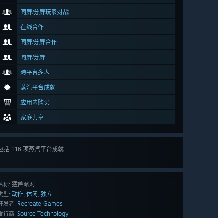
同屏/分屏玩家对战
在线合作
同屏/分屏合作
同屏/分屏
跨平台多人
蒸汽平台成就
应用内购买
家庭共享
包括 116 项蒸汽平台成就
查看
所有 116 项
猛兽派对
名称:
动作
休闲
独立
,
,
类型:
Recreate Games
开发者:
Source Technology
发行商: