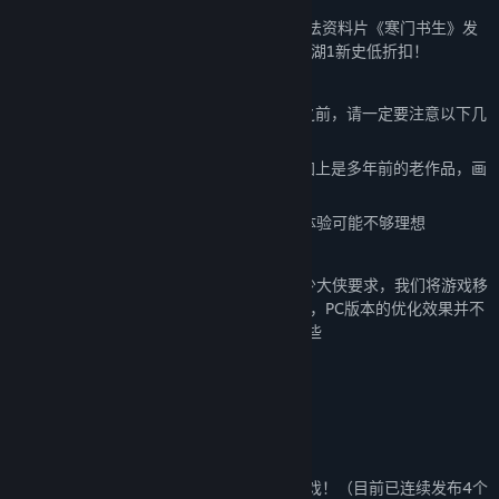
为庆祝《下一站江湖Ⅱ》第五部大型免费玩法资料片《寒门书生》发
布兼正式版第80次更新，我们为大家奉上江湖1新史低折扣！
由于《江湖1》是几年前的老作品，在购买之前，请一定要注意以下几
点：
1、由于当时资金紧张，美术质量较差，再加上是多年前的老作品，画
面质量相较于现代游戏显得较为落后
2、游戏中的操作方式为多年前设计，交互体验可能不够理想
3、江湖1资料片偏少，仅发布了4个资料片
4、最初我们只计划制作手游版本，后应不少大侠要求，我们将游戏移
植到了PC端，但受限于团队规模和新品研发，PC版本的优化效果并不
是非常理想，手机版的体验感相对会更好一些
再次衷心感谢大家的陪伴与支持！
-----------------------------------
《下一站江湖Ⅰ》，纯正的武侠沙盒单机游戏！（目前已连续发布4个