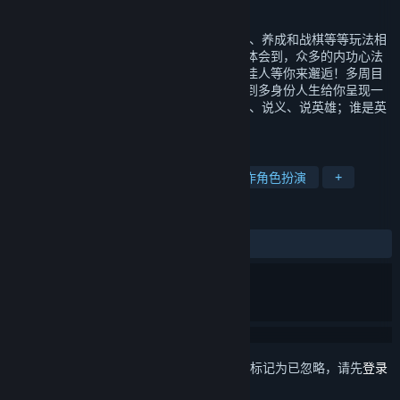
发行日期
2024 年 10 月 30 日
《下一站江湖I》是一款集江湖、武侠、收集、养成和战棋等等玩法相
结合的游戏，江湖奇遇，奇闻轶事你都能够体会到，众多的内功心法
等你来学习，多种剧情等你体验，还有多名佳人等你来邂逅！多周目
体系、从小虾米闯江湖到自营特色门派、再到多身份人生给你呈现一
个独属于你的江湖！ 人生何处不相逢，说武、说义、说英雄；谁是英
雄？下一站，江湖！
标签
开放世界
策略
角色扮演
动作角色扮演
+
评测
发布至今：
多半好评
(581 篇中的 72%)
想要将此项目添加至您的愿望单、关注它或标记为已忽略，请先
登录