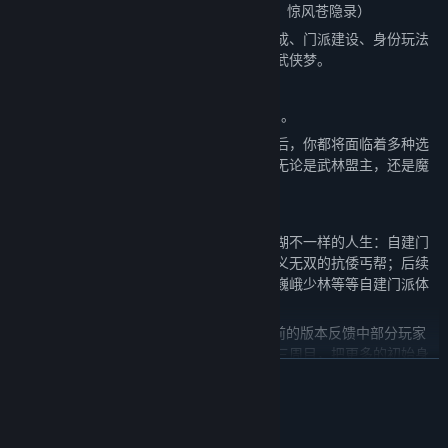
大型DLC：凤起西南、洛城风声、荡寇风云、惊风苍隐录）
集探索挑战、武侠冒险、武学收集、队友养成、门派建设、身份玩法
于一身，圆你一个独属于你自己的仗剑江湖武侠梦。
【游戏特色】
1、一周目：小虾米闯江湖--多分支、多结局。
二十多个结局等着你去探索，每一个事件背后，你都将面临着多种选
择，不同的选择将会给你带来不同的命运；无论是武林盟主，还是魔
压正道，甚至东厂厂公，入相拜将。
2、二周目，自建门派体系。
二周目开始玩家可以选择与之前小虾米闯江湖不一样的人生：自建门
派。（目前已开放可王可霸的龙隐山庄、忠义无双的抗倭丐帮；后续
还有富可敌国的大江漕运总会、布武天下的巍峨少林等等自建门派体
系开放）
3、三周目，更多初始身份人生（PS：在之前的版本反馈中部分玩家
认为开启三周目时间过长，因此我们将取消三周目，把更多的初始身
展开阅读
份玩法放入一周目及二周目里，敬请期待）
村里的酒楼小厮（最新版本惊风苍隐录里已开启）、洛阳的纨绔富家
公子、皇城落魄的皇子、江南进京赶考寒窗十年的穷苦书生等等。
系统需求