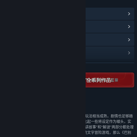
链接与信息
查看蒸汽平台成就
(19)
浏览社区中心
查看更新记录
阅读相关新闻
展开阅读
名称:
巴别号漫游指南
类型:
冒险
,
独立
在蒸汽平台上查看“Thermite Games”全系列作品
发行日期:
2023 年 8 月 2 日
评测
“《巴别号漫游指南》看似天马行空，脑洞大开，但玩法相当成熟，剧情也足够踏
实有趣。即便部分玩法的设计有些简单直白，不过比起一些将设定作为噱头，实
际内容却空虚乏味的作品而言，《巴别号》显然把“讲故事”和“解谜”两部分都处理
得相当出色。如果你喜爱带有推理与多线叙事的传统文字冒险游戏，那么《巴别