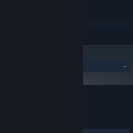
推荐配置:
需要 64 位处理器和操作系统
Windows 10
操作系统:
Intel Core i7 Processor
处理器:
被卷⼊季⻛的⻜⾏员，为罐头大餐发愁的厨师⻓，追捕逃犯的游泳队
8 GB RAM
内存:
队⻓……噢，还有那位寻找女儿的可怜巴巴的马戏团小丑！主角们的命
AMD Radeon RX 560/NVIDIA GeForce GTX 950
显卡:
展开阅读
运交相辉映，这注定是一出关于离别的悲喜剧。
需要 500 MB 可用空间
存储空间:
2024 年 1 月 1 日（PT）起，蒸汽平台客户端将仅支持 Windows 10 及更新版
*
本。
奖项
集可爱与搞怪、复古与卡通于一身的巴别号即将启航。快拿好船票，
踏上甲板，加入这场狂欢吧！
巴别号漫游指南 的顾客评测
关于用户评测
您的偏好
发布至今：
特别好评
(870 篇中的 92%)
关于蒸汽平台
|
退款政策
|
软件许可服务协议
|
最近：
特别好评
(13 篇中的 92%)
个人信息保护政策
|
个人信息出境告知书
|
不良内容举报投诉
|
侵权投诉
|
家长监护