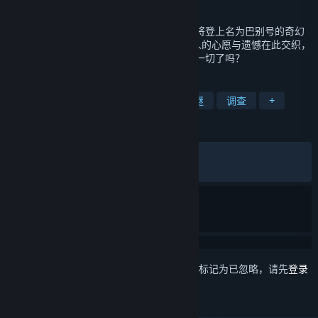
发行日期
2023 年 8 月 2 日
一款以蝴蝶效应为核心的剧情冒险游戏。你将登上名为巴别号的奇幻
巨轮，经历一段光怪陆离的转世之旅……旅人的心愿与遗憾在此交织，
而你，准备好拿起钢笔，去改写他们经历的一切了吗？
标签
冒险
剧情丰富
时空操控
解谜
调查
+
评测
发布至今：
特别好评
(870 篇中的 92%)
最近：
特别好评
(13 篇中的 92%)
想要将此项目添加至您的愿望单、关注它或标记为已忽略，请先
登录