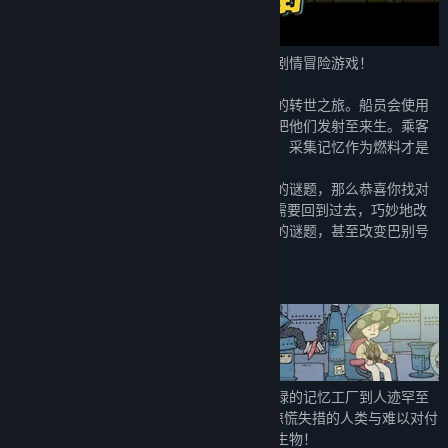
巴别号漫游指南是一款以蝴蝶效应为核心的剧情冒险游戏！
在巴别号上，人类乘客将经历一趟光怪陆离的转世之旅。船员会使用
记忆提取仪清空他们的记忆，再用云霄加农把他们发射至来生。乘客
总是抱怨来不及向过去道别，但对船员来说，采集记忆作为燃料才是
头等大事！
如果你喜欢天花乱坠的故事，还有惊掉下巴的谜题，那么恭喜你找对
地方了——在四段精心编织的故事当中，你需要回到过去，巧妙地改
写历史，以便引发蝴蝶效应，解开藏于其中的谜题，甚至改变巴别号
的未来！
从季风肆虐的甲板到喧闹的中央车站，从忙碌的记忆工厂到人迹罕至
的大锅炉……尽情探索广袤的巴别号，邂逅惊慌失措的人类与难以对付
的船员，调查前所未见的仪器与古灵精怪的生物！