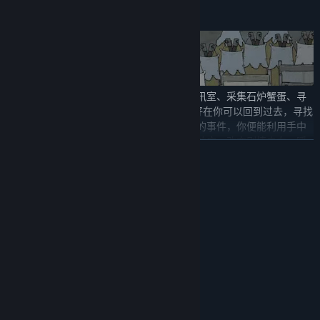
你需要帮助受困的主角们渡过难关：逃离审讯室、采集石炉蟹蛋、寻
找神秘信号源……可别指望能靠蛮力硬闯！好在你可以回到过去，寻找
让他们陷入困境的根源。一旦找到那个关键的事件，你便能利用手中
的钢笔将其改写。这一举动会立即引发蝴蝶效应，改变剧情走向，瞬
展开阅读
间扭转当下的局势！
系统需求
最低配置:
需要 64 位处理器和操作系统
Windows 7
操作系统 *:
1.6GHz Processor
处理器:
感到毫无头绪？那就活用这本笔记吧。用它来将搜集到的线索拼成完
4 GB RAM
整的推理链条，它会为你指明方向！
内存:
Intel HD Graphics 520
显卡:
需要 500 MB 可用空间
存储空间: