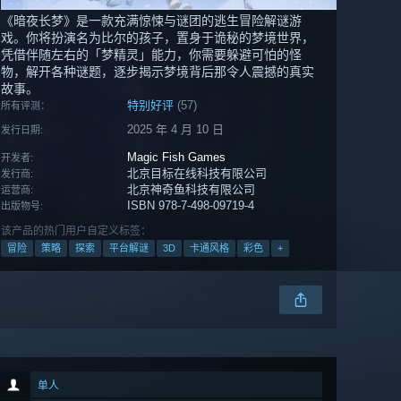
《暗夜长梦》是一款充满惊悚与谜团的逃生冒险解谜游
戏。你将扮演名为比尔的孩子，置身于诡秘的梦境世界，
凭借伴随左右的「梦精灵」能力，你需要躲避可怕的怪
物，解开各种谜题，逐步揭示梦境背后那令人震撼的真实
故事。
特别好评
(57)
所有评测：
2025 年 4 月 10 日
发行日期:
Magic Fish Games
开发者:
北京目标在线科技有限公司
发行商:
北京神奇鱼科技有限公司
运营商:
ISBN 978-7-498-09719-4
出版物号:
该产品的热门用户自定义标签：
冒险
策略
探索
平台解谜
3D
卡通风格
彩色
+
单人