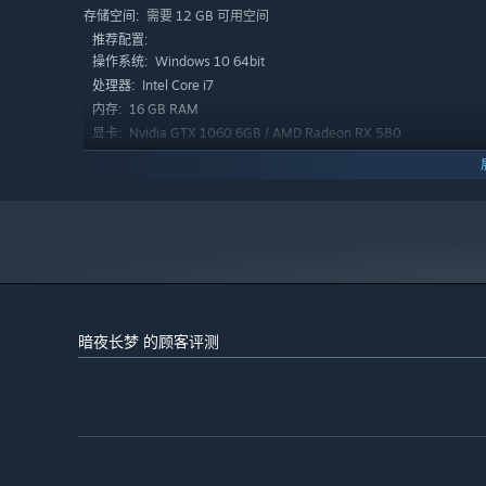
需要 12 GB 可用空间
存储空间:
推荐配置:
进入惊悚骇人的异想梦境
Windows 10 64bit
操作系统:
Intel Core i7
处理器:
《暗夜长梦》是一款旁白叙事型惊悚冒险游戏，融入了潜入
16 GB RAM
内存:
而展开，主角计划通过探索自己内心的恐惧世界实行自我救
Nvidia GTX 1060 6GB / AMD Radeon RX 580
显卡:
8GB
在经历了家庭破裂及其带来的悲痛后，一个小男孩逃离现实
12
DIRECTX 版本:
了探寻其中真相的旅程。过往在现实世界中经历的苦痛变成
需要 12 GB 可用空间
存储空间:
在梦境精灵的帮助下，小男孩将设法躲过敌人，解开错综复
记忆所创造的怪物，并最终醒来。
暗夜长梦 的顾客评测