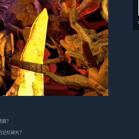
逃脱？
的记忆碎片？