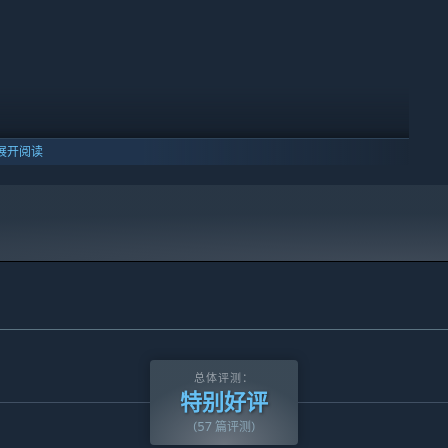
行动和各种谜题。故事围绕着一个正在寻找最后爱的希望的小男孩
赎。
世界，遁入一个由他自己的记忆创造的黑暗异想世界。这使他踏上
展开阅读
了令人恐惧的怪物，它们想把我们的主角困在无尽的梦魇之中。
杂的谜题，欣然接受自己的恐惧和揭开真相，从而净化由他的过往
总体评测：
特别好评
(57 篇评测)