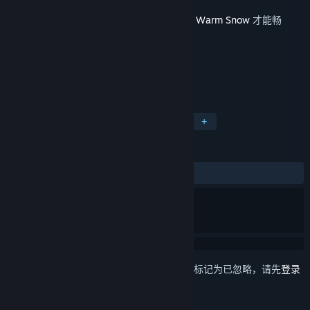
发行日期
2023 年 3 月 17 日
此内容需要在蒸汽平台上拥有基础游戏
暖雪 Warm Snow
才能畅
玩。
标签
动作
角色扮演
独立
冒险
+
评测
发布至今：
特别好评
(847 篇中的 87%)
想要将此项目添加至您的愿望单、关注它或标记为已忽略，请先
登录