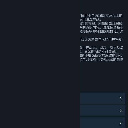
评价
1）本游戏是一款角色扮演类游戏，适用于年满16周岁及以上的
用户，建议未成年人在家长监护下使用游戏产品。
2）本游戏基于架空的故事背景和幻想世界观，剧情简单且积极
向上，没有基于真实历史和现实事件的改编内容。游戏玩法基于
肢体操作，设有多重随机性关卡，鼓励玩家提升和挑战自我。游
戏中无陌生人社交系统。
3）本游戏中有用户实名认证系统，认证为未成年人的用户将接
受以下管理：
游戏中无收费内容。未成年人用户仅可在周五、周六、周日及法
定节假日每日20时至21时登录游戏，其余时间均不可登录。
4）本游戏以战斗、剧情为主题，有助于锻炼玩家的思维能力和
肢体协调能力，能够带给玩家积极的学习体验，增强玩家的自信
心。
年龄分级机构：中国音像与数字出版协会
链接与信息
浏览社区中心
查看更新记录
阅读相关新闻