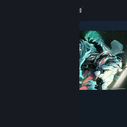
登录
商店
关于
客服
查看桌面版网站
暖雪 Warm Snow - 烬梦
BadMudStudio
开发者
bilibili
发行商
bilibili
运营商
ISBN 978-7-498-09308-0
出版物号