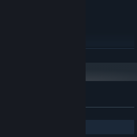
10
DIRECTX 版本:
需要 8 MB 可用空间
存储空间:
100% DirectX 9.0c compatible sound card
声卡:
16:9 aspect ratio Recommended
附注事项:
推荐配置:
Windows 7/8/10 64bit
操作系统 *:
Intel i5+
处理器:
8 MB RAM
内存:
展开阅读
Nvidia GeForce GTX 950
显卡:
10
DIRECTX 版本:
需要 8 MB 可用空间
存储空间:
100% DirectX 9.0c compatible sound card
声卡:
16:9 aspect ratio Recommended
附注事项:
2024 年 1 月 1 日（PT）起，蒸汽平台客户端将仅支持 Windows 10 及更新版
*
暖雪 Warm Snow - 烬梦 的顾客评测
本。
关于用户评测
您的偏好
关于蒸汽平台
|
退款政策
|
软件许可服务协议
|
发布至今：
特别好评
(847 篇中的 87%)
个人信息保护政策
|
个人信息出境告知书
|
不良内容举报投诉
|
侵权投诉
|
家长监护
筛选条件
简体中文
微博
微信