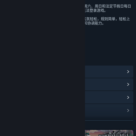
认证为未成年人的用户可在周五、周六、周日和法定节假日每日
20时至21时登录游戏，其他时间无法登录游戏。
（4）本游戏以冒险为主题，游戏气氛轻松，规则简单，轻松上
手，能够辅助培养玩家的反应速度和协调能力。
包括互动元素
游戏内聊天，在线交互
年龄分级机构：中国音像与数字出版协会
链接与信息
查看蒸汽平台成就
(39)
浏览社区中心
查看更新记录
阅读相关新闻
展开阅读
名称:
怪奇漫游指南
类型:
冒险
,
角色扮演
,
模拟
,
抢先体验