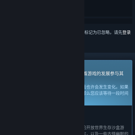
想要将此项目添加至您的愿望单、关注它或标记为已忽略，请先
登录
抢先体验游戏
立刻获取体验权限然后开始游戏，并随着游戏的发展参与其
中。
注意：
处于抢先体验的游戏内容尚不完整且也许会发生变化。如果
您不是特别想玩当前这个状态下的游戏，那么您应该等待一段时间
来观察游戏的开发进度。
了解更多
开发者的话：
为何要采用抢先体验这种模式？
“《怪奇漫游指南》是一款支持1-8人游玩的开放世界生存沙盒游
戏，包含基地建造、探索、战斗、解谜地牢，以及一些古怪幽默的