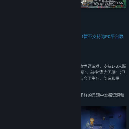
在蒸汽平台上查看“IndieArk”全系列作品
发行日期:
2026 年 7 月 22 日
抢先体验发行日期:
2026 年 7 月 22 日
关于此游戏
漫画风开放世界，1-8人共闯奇妙冒险！（暂不支持跨PC平台联
机）
《怪奇漫游指南》是一款复古漫画风格的开放世界游戏，支持1-8人联
机。在游戏中，你将成为星际联盟的“未来之星”，前往“潜力无限”（但
一无所有）的边缘星球进行开发。你的旅程结合了生存、创造和探
索，在一个动态的、程序生成的环境中进行。
发现一个广阔且不断变化的沙盒世界。在多样的景观中发掘资源和
秘密，每一个都提供独特的挑战和机遇。