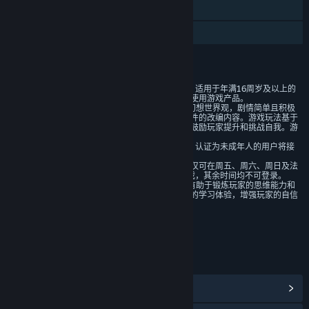
蒸汽平台云
家庭共享
评价
1）本游戏是一款角色扮演类游戏，适用于年满16周岁及以上的
用户，建议未成年人在家长监护下使用游戏产品。
2）本游戏基于架空的故事背景和幻想世界观，剧情简单且积极
向上，没有基于真实历史和现实事件的改编内容。游戏玩法基于
肢体操作，设有多重随机性关卡，鼓励玩家提升和挑战自我。游
戏中无陌生人社交系统。
3）本游戏中有用户实名认证系统，认证为未成年人的用户将接
受以下管理：
游戏中无收费内容。未成年人用户仅可在周五、周六、周日及法
定节假日每日20时至21时登录游戏，其余时间均不可登录。
4）本游戏以战斗、剧情为主题，有助于锻炼玩家的思维能力和
肢体协调能力，能够带给玩家积极的学习体验，增强玩家的自信
心。
年龄分级机构：中国音像与数字出版协会
链接与信息
浏览社区中心