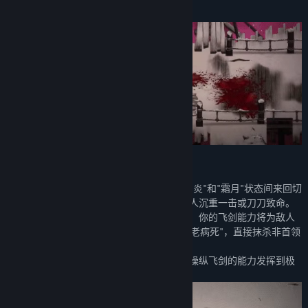
地。
6个强劲的关底大Boss将为他带来新的挑战！
英雄苏醒：三大全新宗派，畅爽战斗体验
日月轮转双天：将使你获得日月之力，在"阳炎"和"霜月"状态间来回切
换，利用太阳的炽热与月亮的寒意，给予敌人沉重一击或刀刀致命。
阎罗地藏明王：将使你获得掌控生死的能力，你的飞剑能力将为敌人
添加"死划"，当"死划"到达六笔时将触发"生老病死"，直接抹杀非首领
敌人或对首领敌人造成巨额的真实伤害。
灵剑修罗：造成近战伤害时能凝聚剑灵，将操纵飞剑的能力发挥到极
致，将敌人玩弄于股掌之间。