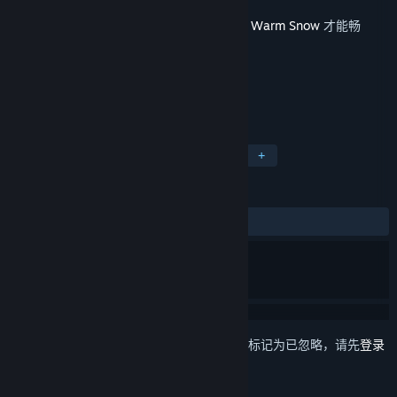
发行日期
2023 年 12 月 4 日
此内容需要在蒸汽平台上拥有基础游戏
暖雪 Warm Snow
才能畅
玩。
标签
动作
冒险
角色扮演
独立
+
评测
发布至今：
多半好评
(1,350 篇中的 70%)
想要将此项目添加至您的愿望单、关注它或标记为已忽略，请先
登录