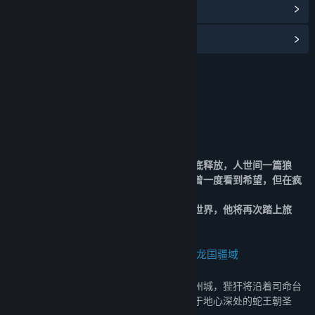
查看更新记录
阅读相关新闻
名称:
暖雪 Warm Snow - 终业
类型:
动作
,
冒险
,
独立
,
角色扮演
发行日期:
2023 年 12 月 4 日
关于此内容
狴犴于烬梦中昏睡的十年间，何罗邪神被彻底释放，人世间一篇狼
藉。在玲珑和众人的苦苦支撑下何罗反抗军曾一度看到希望，但在疯
狂与绝望面前，一切都是那么脆弱……
而今狴犴终于从无尽噩梦中苏醒，回到现实世界，他将再次踏上旅
途，展开最终之战。
何罗降世：新增五大关卡，探索腐化后的龙国疆域
暖雪日益肆虐，十年未见的世界变化巨大。
穿过熟悉而又陌生的断龙脊、人去楼空的豕州城，狴犴将沿着司命台
的海岸线登上鹤唳岛，一步步踏向千年前隐于地心深处的蛇王朝圣