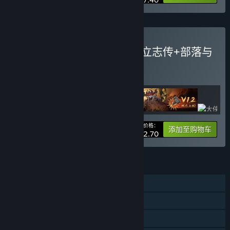
购买 侠客之路 - 暖雪+大侠立志传+部落与
弯刀捆绑包
捆绑包
(?)
购买此捆绑包，所有 4 个项目立省 10%！
您的价格：
-10%
捆绑包信息
添加至购物车
¥ 182.70
功能
单人
DLC
蒸汽平台成就