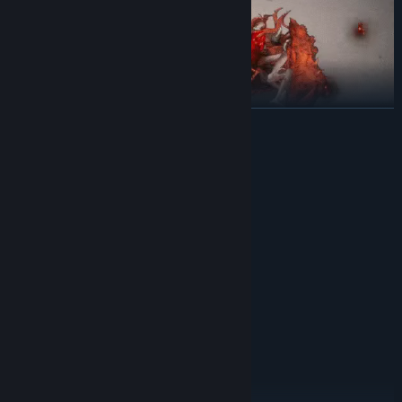
展开阅读
森罗万象：全新天赋+自由搭配的残响系统
系统需求
终业中你可以体验到完全独立于本体的新天赋系统，全新的天赋树，
有限的天赋点数决定了成长路线的博弈和抉择。
最低配置:
而Boss将掉落特殊符文——时间残响，丰富的词条和效果为build搭配
Windows 7/8/10 64位
操作系统 *:
提供更高的自由度和强度上限。
Intel i3+
处理器:
4 GB RAM
内存:
Nvidia GeForce GTX 750
显卡:
10
DIRECTX 版本:
需要 8 GB 可用空间
存储空间:
100% DirectX 9.0c compatible sound card
声卡:
推荐分辨率 1080p, 16:9
附注事项:
推荐配置:
Windows 7/8/10 64位
操作系统 *: