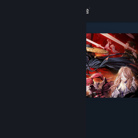
登录
商店
关于
客服
查看桌面版网站
暖雪 Warm Snow - 终业
BadMudStudio
开发者
bilibili
发行商
bilibili
运营商
ISBN 978-7-498-09308-0
出版物号