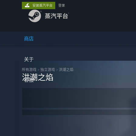
安装蒸汽平台
登录
商店
关于
所有游戏
>
独立‎游戏
>
洪潮之焰
洪潮之焰
客服