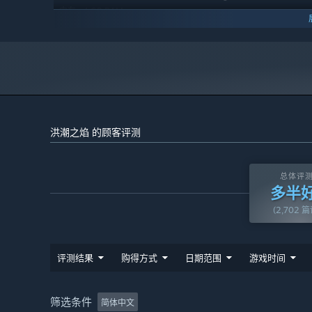
4 GB RAM
内存:
DX11 compatible video card
显卡:
11
DIRECTX 版本:
宽带互联网连接
网络:
需要 2 GB 可用空间
存储空间:
2024 年 1 月 1 日（PT）起，蒸汽平台客户端将仅支持 Windows 
*
洪潮之焰 的顾客评测
总体评
多半
(2,702 
评测结果
购得方式
日期范围
游戏时间
筛选条件
简体中文