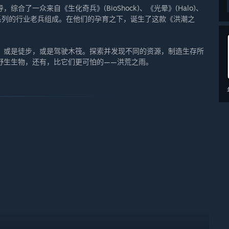
，综合了一众来自《生化奇兵》(BioShock)、《光晕》(Halo)、
 Band)系列的行业老兵组成。在他们的孕育之下，诞生了这款《洪潮之
，或是徒步，或是驾驶木筏。探索并发现不同的资源，制造生存所
野生生物，还有，比它们更可怕的——洪荒之雨。