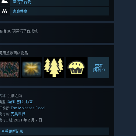
蒸汽平台云
家庭共享
包括 36 项蒸汽平台成就
查看
所有 36 项
可用点数商店物品
查看
所有 9
洪潮之焰
名称:
动作
冒险
独立
,
,
类型:
The Molasses Flood
开发者:
完美世界
发行商:
2021 年 2 月 7 日
发行日期:
查看更新记录