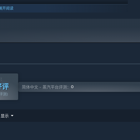
展开阅读
10 及更新版本。
测：
好评
0
简体中文 - 蒸汽平台评测：
篇评测)
显示