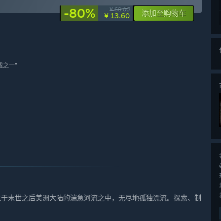
-80%
¥ 68.00
添加至购物车
¥ 13.60
戏之一”
那条位于末世之后美洲大陆的湍急河流之中，无尽地孤独漂流。探索、制