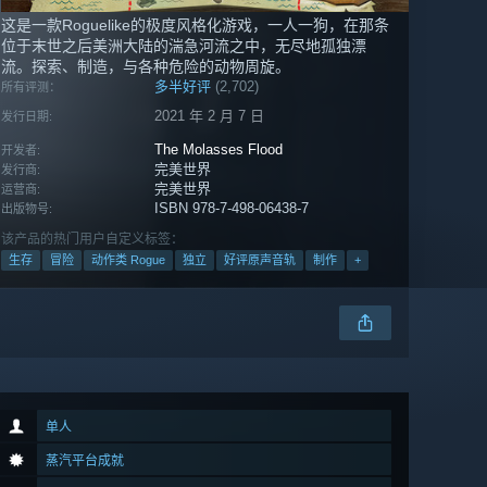
这是一款Roguelike的极度风格化游戏，一人一狗，在那条
位于末世之后美洲大陆的湍急河流之中，无尽地孤独漂
流。探索、制造，与各种危险的动物周旋。
多半好评
(2,702)
所有评测：
2021 年 2 月 7 日
发行日期:
The Molasses Flood
开发者:
完美世界
发行商:
完美世界
运营商:
ISBN 978-7-498-06438-7
出版物号:
该产品的热门用户自定义标签：
生存
冒险
动作类 Rogue
独立
好评原声音轨
制作
+
单人
蒸汽平台成就