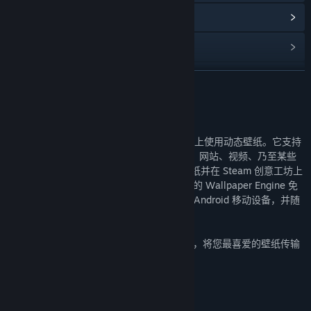
浏览社区中心
查看更新记录
阅读相关新闻
展开阅读
名称:
Wallpaper Engine：壁纸引擎
关于此软件
类型:
休闲
,
独立
,
动画制作和建模
,
设计和插画
,
照片编辑
,
实用工具
Wallpaper Engine 使您可在 Windows 桌面上使用动态壁纸。它支持
发行日期:
2021 年 2 月 6 日
各种类型的动画壁纸，包括 3D 和 2D 动画、网站、视频、乃至某些
应用程序。选择现有壁纸，或创建自己的壁纸并在 Steam 创意工坊上
分享！此外，您还可以使用适用于 Android 的 Wallpaper Engine 免
费伴侣应用程序，将您最喜爱的壁纸传输到 Android 移动设备，并随
身携带动态壁纸。
新功能：
使用免费的 Android 伴侣应用程序，将您最喜爱的壁纸传输
到 Android 移动设备。