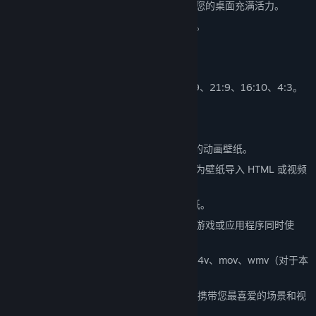
通过实时图形、视频、应用程序或网站让您的桌面充满活力。
在您离开计算机时使用动画屏幕保护程序。
用您最喜欢的颜色个性化动画壁纸。
使用可通过鼠标控制的交互式壁纸。
支持多种宽高比和原始分辨率，包括 16:9、21:9、16:10、4:3。
支持多显示器环境。
壁纸将在玩游戏时暂停，以节省性能。
在 Wallpaper Engine 编辑器中创建自己的动画壁纸。
通过基本图片制作新的动态壁纸动画，或为壁纸导入 HTML 或视频
文件。
使用 Steam 创意工坊免费分享和下载壁纸。
Wallpaper Engine 可与任何其他 Steam 游戏或应用程序同时使
用。
支持的视频格式：mp4、WebM、avi、m4v、mov、wmv（对于本
地文件，创意工坊仅支持 mp4）。
使用免费的 Android 伴侣应用程序，随身携带您最喜爱的场景和视
频壁纸。