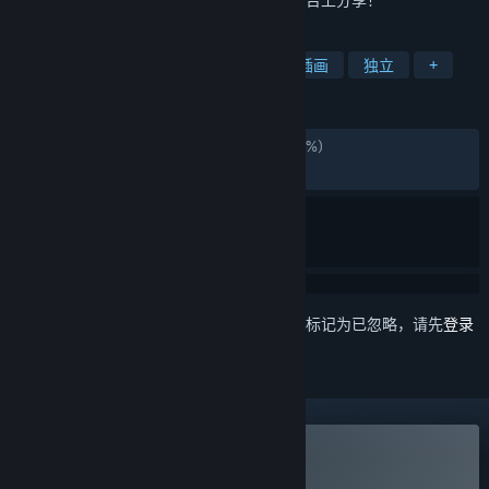
标签
实用工具
动漫
软件
设计与插画
独立
+
评测
发布至今：
好评如潮
(936,679 篇中的 97%)
最近：
特别好评
(8,187 篇中的 92%)
想要将此项目添加至您的愿望单、关注它或标记为已忽略，请先
登录
购买 Wallpaper Engine