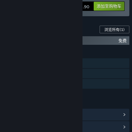
添加至购物车
¥ 22.90
此软件的 DLC
浏览所有
(1)
Wallpaper Engine - 编辑器扩展
免费
功能
蒸汽平台成就
蒸汽平台创意工坊
包含关卡编辑器
链接与信息
查看蒸汽平台成就
(17)
查看点数商店物品
(14)