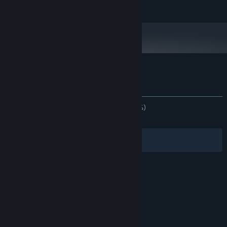
2048 MB RAM
内存:
展开阅读
NVIDIA GeForce GTX 660, AMD HD7870, 2 GB
显卡:
VRAM or above
11
DIRECTX 版本:
需要 1024 MB 可用空间
存储空间:
移动应用程序需要 Android 10 或更高版本
附注事项:
Wallpaper Engine：壁纸引擎 的顾客评测
查看语言细分表
关于用户评测
您的偏好
发布至今：
好评如潮
(936,679 篇中的 97%)
关于蒸汽平台
|
退款政策
|
软件许可服务协议
|
最近：
特别好评
(8,187 篇中的 92%)
个人信息保护政策
|
个人信息出境告知书
|
不良内容举报投诉
|
侵权投诉
|
家长监护
筛选条件
简体中文
微博
微信
© 2026 Valve Corporation 版权所有，完美世界已获授权。
所有商标均属于其在美国或其他国家的拥有者。
© 完美世界征奇(上海)多媒体科技有限公司 版权所有。
增值电信业务经营许可证沪B2-20180406