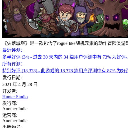
《失落城堡》是一款包含了rogue-like随机元素的动作
最近评测：
多半好评
(34)
- 过去 30 天内的 34 篇用户评测中有 73% 为好评
所有评测：
特别好评
(18,378)
- 此游戏的 18,378 篇用户评测中有 87% 为
发行日期:
2021 年 4 月 28 日
开发者:
Hunter Studio
发行商:
Another Indie
运营商:
Another Indie
出版物号: