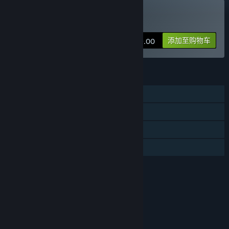
购买 恐龙乐园
添加至购物车
¥ 79.00
功能
单人
蒸汽平台成就
蒸汽平台云
家庭共享
评价
本游戏适用于6周岁及以上用户