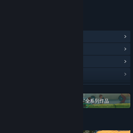
年龄分级机构：中国音像与数字出版协会
链接与信息
查看蒸汽平台成就
(57)
查看点数商店物品
(10)
浏览社区中心
查看更新记录
阅读相关新闻
展开阅读
在蒸汽平台上查看“Washbear Studio”全系列作品
名称:
恐龙乐园
类型:
模拟
,
策略
发行日期:
2024 年 2 月 26 日
关于此游戏