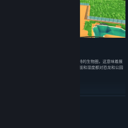
展品设计:
设计上的成功——每只恐龙都需要一个独特的生物圈，这意味着展
品的形状、使用的材料、生态、植物、海拔和湿度都对恐龙和公园
是繁荣发展或灭绝，起着关键性的作用。
公园的创建和管理:
明智地使用资源建造最伟大的恐龙公园，并保持盈利以确保未来的
展开阅读
稳定发展。
系统需求
客户货币化:
通过阅读评论和观察你的客人，对你的公园的流动和安排进行微
最低配置: