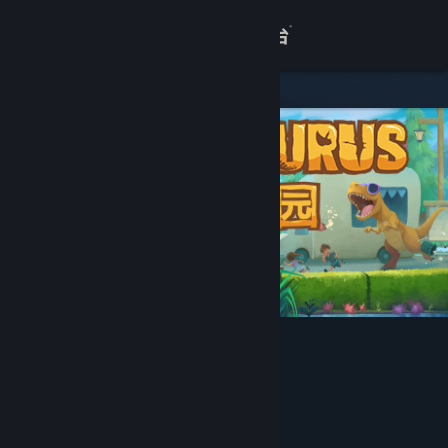
登录
商店
关于
客服
查看桌面版网站
恐龙乐园
Washbear Studio
开发者
发行商
完美世界
运营商
完美世界
ISBN 978-7-498-12900-0
出版物号