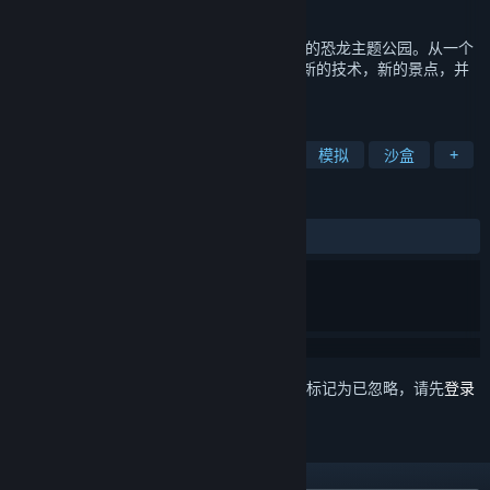
发行日期
2024 年 2 月 26 日
恐龙乐园 挑战玩家来计划，设计和建造自己的恐龙主题公园。从一个
梦想和一个被遗弃的公园开始，玩家将发现新的技术，新的景点，并
与所有的恐龙特别结合！
标签
管理
恐龙
城市营造
建造
模拟
沙盒
+
评测
发布至今：
特别好评
(2,692 篇中的 93%)
想要将此项目添加至您的愿望单、关注它或标记为已忽略，请先
登录