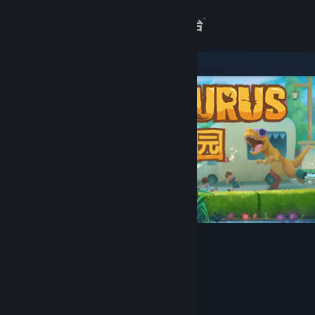
登录
商店
关于
客服
查看桌面版网站
恐龙乐园
Washbear Studio
开发者
发行商
完美世界
运营商
完美世界
ISBN 978-7-498-12900-0
出版物号