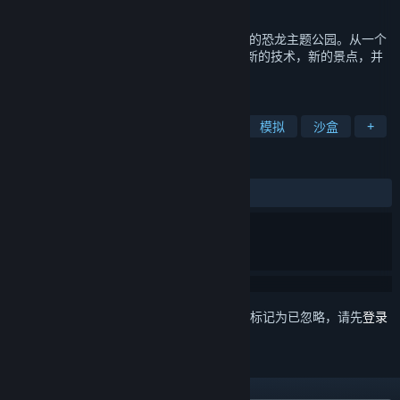
发行日期
2024 年 2 月 26 日
恐龙乐园 挑战玩家来计划，设计和建造自己的恐龙主题公园。从一个
梦想和一个被遗弃的公园开始，玩家将发现新的技术，新的景点，并
与所有的恐龙特别结合！
标签
管理
恐龙
城市营造
建造
模拟
沙盒
+
评测
发布至今：
特别好评
(2,692 篇中的 93%)
想要将此项目添加至您的愿望单、关注它或标记为已忽略，请先
登录