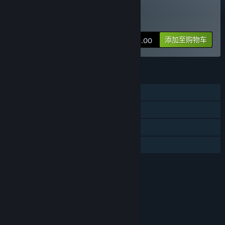
购买 恐龙乐园
添加至购物车
¥ 79.00
功能
单人
蒸汽平台成就
蒸汽平台云
家庭共享
评价
本游戏适用于6周岁及以上用户