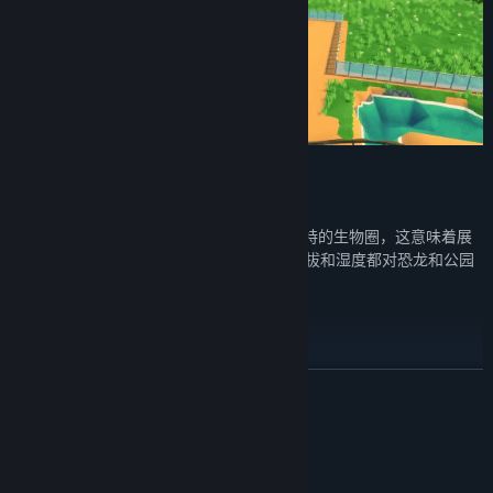
展品设计:
设计上的成功——每只恐龙都需要一个独特的生物圈，这意味着展
品的形状、使用的材料、生态、植物、海拔和湿度都对恐龙和公园
是繁荣发展或灭绝，起着关键性的作用。
公园的创建和管理:
明智地使用资源建造最伟大的恐龙公园，并保持盈利以确保未来的
展开阅读
稳定发展。
系统需求
客户货币化:
通过阅读评论和观察你的客人，对你的公园的流动和安排进行微
最低配置: