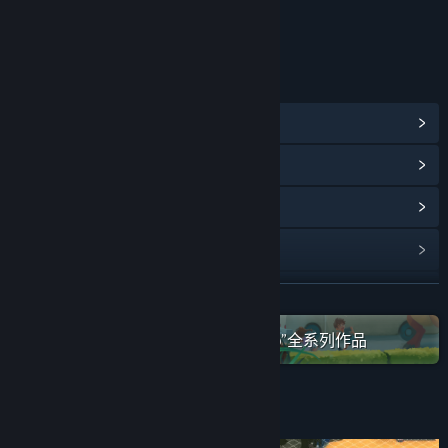
年龄分级机构：中国音像与数字出版协会
链接与信息
查看蒸汽平台成就
(57)
查看点数商店物品
(5)
浏览社区中心
查看更新记录
阅读相关新闻
展开阅读
在蒸汽平台上查看“Washbear Studio”全系列作品
名称:
恐龙乐园
类型:
模拟
,
策略
发行日期:
2024 年 2 月 26 日
关于此游戏