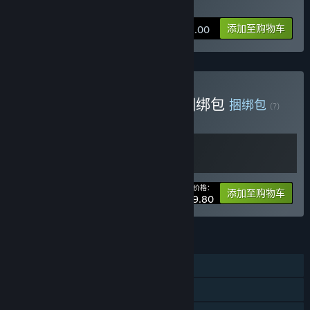
购买 蜡烛人
添加至购物车
¥ 48.00
购买 累趴侠和蜡烛人游戏捆绑包
捆绑包
(?)
购买此捆绑包，所有 2 个项目立省 5%！
您的价格：
-5%
捆绑包信息
添加至购物车
¥ 79.80
功能
单人
蒸汽平台成就