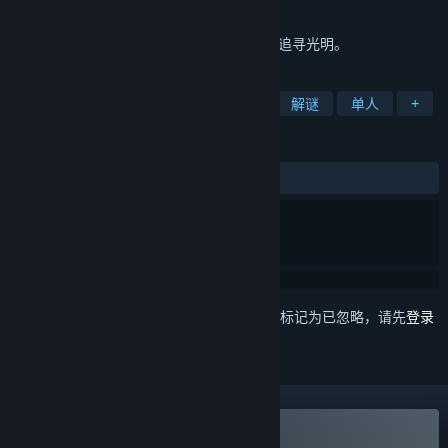
发行日期
2021 年 2 月 7 日
一根只能燃烧10秒的小蜡烛决心走出黑暗，追寻光明。
标签
独立
动作
冒险
角色扮演
解谜
单人
+
评测
发布至今：
特别好评
(1,077 篇中的 91%)
想要将此项目添加至您的愿望单、关注它或标记为已忽略，请先
登录