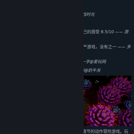
关于此游戏
文不按古，匠心独妙 9/10 ——
大力@游戏时光
令人惊艳的光影魔法 ——
阿彬@机核
只有在你亲自体会过之后，才能有属于自己的感受 8.5/10 ——
游
民星空
《蜡烛人》绝对是今年给我惊喜最大的国产游戏，没有之一 ——
多
玩游戏
借10秒光明，在黑暗中温暖前行 ——
游一手@爱玩网
一手好牌打得出神入化 5/5 ——
凯威尔斯@奶牛关
《蜡烛人》是一款拥有独特游戏玩法和故事情节的动作冒险游戏。玩