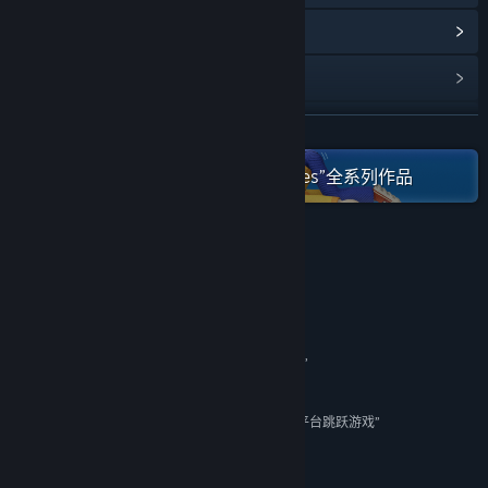
浏览社区中心
查看更新记录
阅读相关新闻
展开阅读
在蒸汽平台上查看“Candleman Games”全系列作品
名称:
蜡烛人：完整版
类型:
动作
,
冒险
,
独立
,
角色扮演
发行日期:
2021 年 2 月 7 日
评测
“2017年度首个真正意义上的惊喜”
IGN
“不仅是平台跳跃游戏，更是一个精美而致命的陷阱”
GameSpot
“妙不可言，自《马力欧64》以来我玩过最好的3D平台跳跃游戏”
CGMagazine