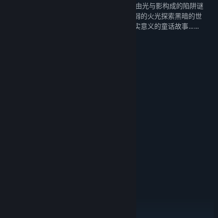
家将扮演一根只能燃烧10秒的小蜡烛，挑战由光与影构成的陷阱谜
题，体验令人惴惴不安的游戏氛围，依靠微弱的火光探索黑暗的世
界、追寻远方的光明，发掘冒险背后富有现实意义的童话故事……
QQ传火群：312882182
微信公众号：蜡烛人工作室
系统需求
最低配置:
Windows 7, 64-bit
操作系统 *:
Intel CPU Core i3
处理器:
4 GB RAM
内存:
Nvidia GPU GeForce GTX460
显卡:
11
DIRECTX 版本:
需要 4 GB 可用空间
存储空间:
DirectX compatible sound card
声卡:
推荐配置:
Windows 7/8/10，64-bit
操作系统 *:
Intel CPU Core i7
处理器:
8 GB RAM
内存: