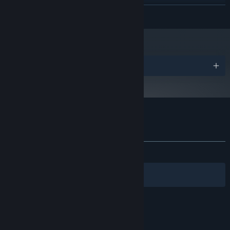
Nvidia GPU GeForce GTX750
显卡:
展开阅读
11
DIRECTX 版本:
需要 4 GB 可用空间
存储空间:
DirectX compatible sound card
声卡:
2024 年 1 月 1 日（PT）起，蒸汽平台客户端将仅支持 Windows 10 及更新版
*
本。
奖项
蜡烛人：完整版 的顾客评测
关于用户评测
您的偏好
关于蒸汽平台
|
退款政策
|
软件许可服务协议
|
发布至今：
特别好评
(1,077 篇中的 91%)
个人信息保护政策
|
个人信息出境告知书
|
不良内容举报投诉
|
侵权投诉
|
家长监护
筛选条件
简体中文
微博
微信
© 2026 Valve Corporation 版权所有，完美世界已获授权。