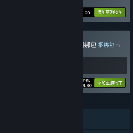
购买 蜡烛人
添加至购物车
¥ 48.00
购买 累趴侠和蜡烛人游戏捆绑包
捆绑包
(?)
购买此捆绑包，所有 2 个项目立省 5%！
您的价格：
-5%
捆绑包信息
添加至购物车
¥ 79.80
功能
单人
蒸汽平台成就