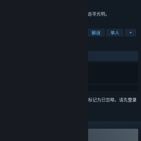
发行日期
2021 年 2 月 7 日
一根只能燃烧10秒的小蜡烛决心走出黑暗，追寻光明。
标签
独立
动作
冒险
角色扮演
解谜
单人
+
评测
发布至今：
特别好评
(1,077 篇中的 91%)
想要将此项目添加至您的愿望单、关注它或标记为已忽略，请先
登录