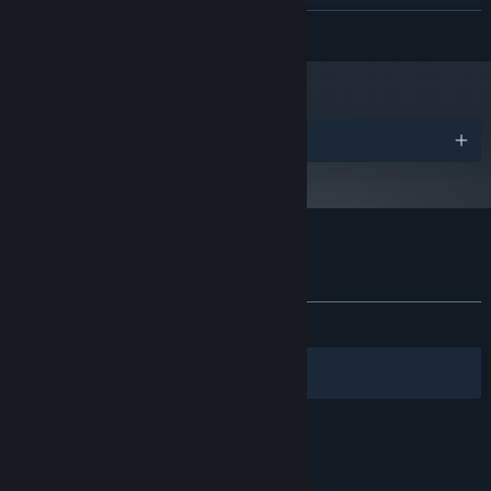
Nvidia GPU GeForce GTX750
显卡:
展开阅读
11
DIRECTX 版本:
需要 4 GB 可用空间
存储空间:
DirectX compatible sound card
声卡:
2024 年 1 月 1 日（PT）起，蒸汽平台客户端将仅支持 Windows 10 及更新版
*
本。
奖项
蜡烛人：完整版 的顾客评测
关于用户评测
您的偏好
关于蒸汽平台
|
退款政策
|
软件许可服务协议
|
发布至今：
特别好评
(1,077 篇中的 91%)
个人信息保护政策
|
个人信息出境告知书
|
不良内容举报投诉
|
侵权投诉
|
家长监护
筛选条件
简体中文
微博
微信
© 2026 Valve Corporation 版权所有，完美世界已获授权。