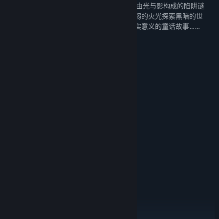
家将扮演一根只能燃烧10秒的小蜡烛，挑战由光与影构成的陷阱谜
题，体验令人惴惴不安的游戏氛围，依靠微弱的火光探索黑暗的世
界、追寻远方的光明，发掘冒险背后富有现实意义的童话故事……
QQ传火群：312882182
微信公众号：蜡烛人工作室
系统需求
最低配置:
Windows 7, 64-bit
操作系统 *:
Intel CPU Core i3
处理器:
4 GB RAM
内存:
Nvidia GPU GeForce GTX460
显卡:
11
DIRECTX 版本:
需要 4 GB 可用空间
存储空间:
DirectX compatible sound card
声卡:
推荐配置:
Windows 7/8/10，64-bit
操作系统 *:
Intel CPU Core i7
处理器:
8 GB RAM
内存: