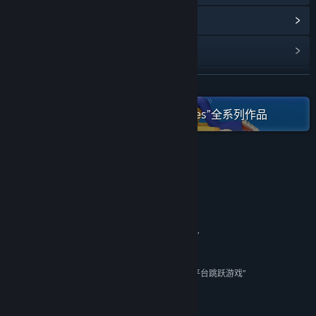
浏览社区中心
查看更新记录
阅读相关新闻
展开阅读
在蒸汽平台上查看“Candleman Games”全系列作品
名称:
蜡烛人：完整版
类型:
动作
,
冒险
,
独立
,
角色扮演
发行日期:
2021 年 2 月 7 日
评测
“2017年度首个真正意义上的惊喜”
IGN
“不仅是平台跳跃游戏，更是一个精美而致命的陷阱”
GameSpot
“妙不可言，自《马力欧64》以来我玩过最好的3D平台跳跃游戏”
CGMagazine