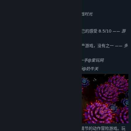
关于此游戏
文不按古，匠心独妙 9/10 ——
大力@游戏时光
令人惊艳的光影魔法 ——
阿彬@机核
只有在你亲自体会过之后，才能有属于自己的感受 8.5/10 ——
游
民星空
《蜡烛人》绝对是今年给我惊喜最大的国产游戏，没有之一 ——
多
玩游戏
借10秒光明，在黑暗中温暖前行 ——
游一手@爱玩网
一手好牌打得出神入化 5/5 ——
凯威尔斯@奶牛关
《蜡烛人》是一款拥有独特游戏玩法和故事情节的动作冒险游戏。玩