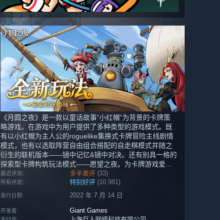
《月圆之夜》是一款以童话故事“小红帽”为背景的卡牌策
略游戏。在游戏中为用户提供了多种类型的游戏模式。既
有以小红帽为主人公的roguelike集换式卡牌冒险主线剧情
模式，也有以选取阵营自由组合搭配的自走棋模式并随之
衍生的联机版本——镜中记忆&镜中对决。还有别具一格的
探索型卡牌构筑玩法模式——愿望之夜。为卡牌游戏爱好
者提供了丰富的游戏体验。
多半差评
(33)
最近评测：
特别好评
(10,981)
所有评测：
2022 年 7 月 14 日
发行日期:
Giant Games
开发者:
上海巨人网络科技有限公司
发行商: