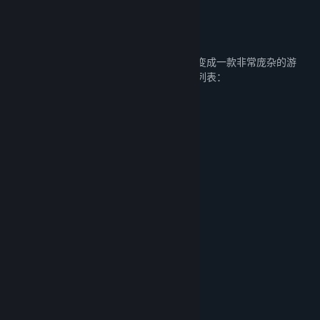
你在孤岛求生能做什么？
虽然一开始很简单，但《孤岛求生》会慢慢变成一款非常庞杂的游
戏，有很多事情要做。以下是一个不完整的列表：
挖矿获得矿石、宝石和其他资源
建造建筑生产资源，制作工具、武器
完成主线/支线任务
与各种敌人作战
烹饪食物
升级技能
探索魔法