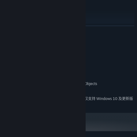
驾驶车辆、飞机、太空船等
前往其他岛屿和行星
展开阅读
饲养、驾驭龙
俘获敌人
系统需求
钓鱼
最低配置:
Windows 7
操作系统 *:
探索秘密
2.0 GHz
处理器:
2 GB RAM
内存:
等等等等
OpenGL 2.0 with ARB or EXT Framebuffer Objects
显卡:
需要 500 MB 可用空间
存储空间:
2024 年 1 月 1 日（PT）起，蒸汽平台客户端将仅支持 Windows 10 及更新版
*
本。