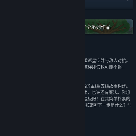
阅读相关新闻
展开阅读
在蒸汽平台上查看“FancyFishGames”全系列作品
名称:
孤岛求生
类型:
冒险
,
独立
,
角色扮演
发行日期:
2024 年 7 月 12 日
关于此游戏
生存只是一个开始。人类能走的唯一道路是重返星空并与敌人对抗。
需要大量的智慧和帮助来恢复失去的一切，这样即使也可能不够...
孤岛求生是一款采矿/建造/RPG游戏，由丰富的主线/支线故事构建。
随着你的探索，会遇到新的NPC，解锁新技术，也许还有魔法。你想
养龙吗？建造太空船前往太空？天空也还不是极限！在其简单朴素的
外表下，隐藏了许多深度和惊喜，让你迫切想知道“下一步是什么？”！