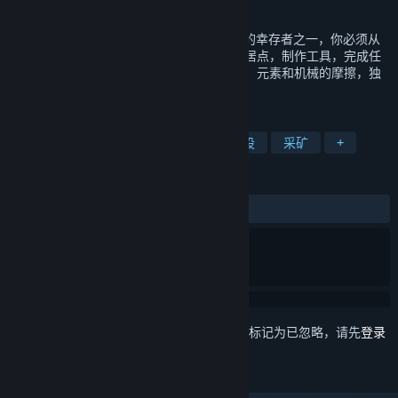
发行日期
2024 年 7 月 12 日
像素风格荒岛生存冒险RPG游戏，作为最后的幸存者之一，你必须从
最原始的方式开始生活，收集资源，建立定居点，制作工具，完成任
务，与敌人战斗。这里有科学和魔法的碰撞，元素和机械的摩擦，独
一无二的游戏体验！
标签
探索
开放世界
生存
基地建设
采矿
+
评测
发布至今：
特别好评
(1,806 篇中的 94%)
想要将此项目添加至您的愿望单、关注它或标记为已忽略，请先
登录