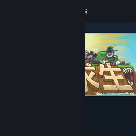
登录
商店
关于
客服
查看桌面版网站
孤岛求生
Fancy Fish Games
,
SnöBox Studio
开发者
发行商
上海峻茂网络技术有限责任公司
运营商
上海多悠游互联网信息技术有限公司
ISBN 978-7-498-12875-1
出版物号