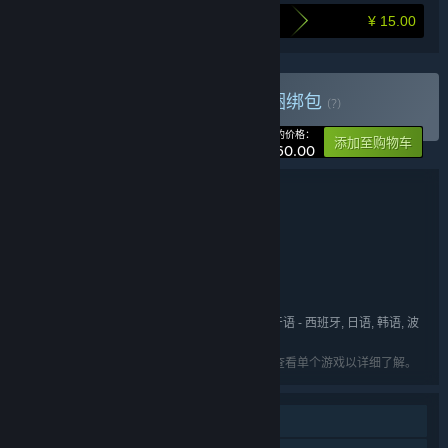
¥ 15.00
打包购买为您节省的金额
购买 南瓜先生和他的朋友
捆绑包
(?)
-20%
您的价格：
添加至购物车
¥ 60.00
捆绑包详情
南瓜先生和他的朋友
名称:
动作
冒险
独立
休闲
,
,
,
类型:
Cotton Game
开发者:
上海胖布丁网络科技有限公司
发行商:
Cotton Game
Mr. Pumpkin Adventure
,
系列:
英语, 简体中文, 法语, 意大利语, 德语, 西班牙语 - 西班牙, 日语, 韩语, 波
语言:
兰语, 葡萄牙语 - 葡萄牙, 俄语, 繁体中文
列出的语言可能并非对所有礼包中的游戏可用。查看单个游戏以详细了解。
单人