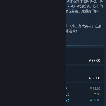
《小三角大英雄》
：一款提供完整的2D平台动作游戏体验的游戏。游
戏包含单人闯关模式，2-4人合作闯关模式和2-4人对战模式。所有的
游戏内容都经过了大量玩家的测试和调优，确保带给玩家最好的体
验！
来自胖布丁游戏工作室的《南瓜先生》系列和《小三角大英雄》在捆
绑包中以
50%
的折扣价呈现给大家，希望大家喜欢！
此捆绑包中包含的物品
小三角大英雄
动作，冒险，独立
¥ 37.00
南瓜先生2 九龙城寨
休闲，独立
¥ 38.00
单独产品购买价格：
¥ 75.00
捆绑包折扣：
20%
您的费用：
¥ 60.00