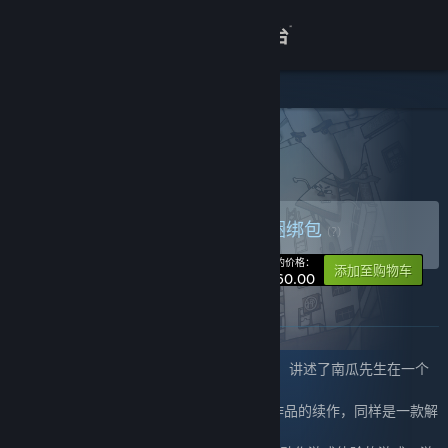
登录
商店
关于
所有产品
> 捆绑包详情
南瓜先生和他的朋友
客服
购买 南瓜先生和他的朋友
捆绑包
(?)
查看桌面版网站
-20%
您的价格：
添加至购物车
¥ 60.00
关于此捆绑包
捆绑包包含以下内容：
《南瓜先生大冒险》
：一款点触式解密游戏，讲述了南瓜先生在一个
奇特的蔬菜城市中冒险和找寻自我的故事。
《南瓜先生2：九龙城寨》
：南瓜先生系列作品的续作，同样是一款解
谜游戏，故事背景在九龙城寨。