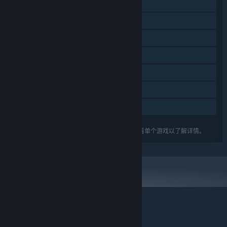
同屏/分屏玩家对战
同屏/分屏合作
蒸汽平台成就
支持字幕
蒸汽平台云
蒸汽平台排行榜
家庭共享
关于蒸汽平台
|
退款政策
|
软件许可服务协议
|
列出的功能可能并不支持礼包中的所有游戏。查看单个游戏以了解详情。
个人信息保护政策
|
个人信息出境告知书
|
不良内容举报投诉
|
侵权投诉
|
家长监护
微博
微信
© 2026 Valve Corporation 版权所有，完美世界已获授权。
所有商标均属于其在美国或其他国家的拥有者。
© 完美世界征奇(上海)多媒体科技有限公司 版权所有。