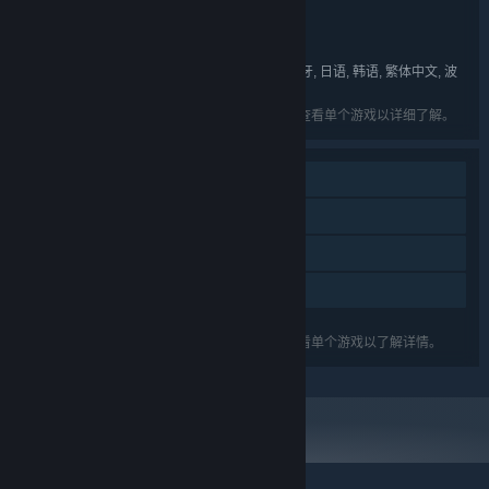
实用工具
类型:
UL Solutions
UL
,
开发者:
发行商:
英语, 德语, 简体中文, 俄语, 西班牙语 - 西班牙, 日语, 韩语, 繁体中文, 波
语言:
兰语, 葡萄牙语 - 巴西
列出的语言可能并非对所有礼包中的游戏可用。查看单个游戏以详细了解。
DLC
蒸汽平台成就
已支持 VR
蒸汽平台排行榜
关于蒸汽平台
|
退款政策
|
软件许可服务协议
|
列出的功能可能并不支持礼包中的所有游戏。查看单个游戏以了解详情。
个人信息保护政策
|
个人信息出境告知书
|
不良内容举报投诉
|
侵权投诉
|
家长监护
微博
微信