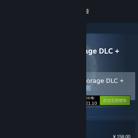
登录
商店
关于
所有产品
> 捆绑包详情
3DMark + 3DMark Storage DLC +
PCMark 10 + VRMark
客服
查看桌面版网站
购买 3DMark + 3DMark Storage DLC +
PCMark 10 + VRMark
捆绑包
(?)
-30%
您的价格：
添加至购物车
¥ 121.10
此捆绑包中包含的物品
3DMark
实用工具
¥ 158.00