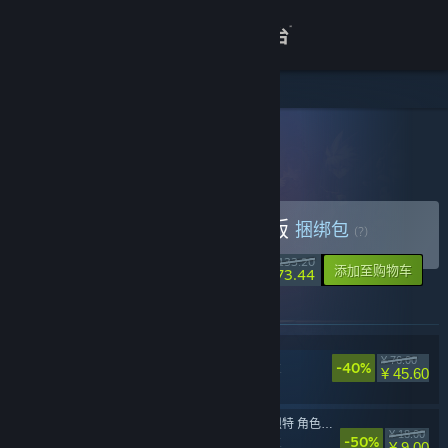
登录
商店
关于
所有产品
> 捆绑包详情
苍翼：混沌效应 完整版
客服
购买 苍翼：混沌效应 完整版
捆绑包
(?)
查看桌面版网站
-45%
¥ 133.20
-10%
添加至购物车
¥ 73.44
此捆绑包中包含的物品
苍翼：混沌效应
¥ 76.00
-40%
动作，冒险，独立
¥ 45.60
苍翼：混沌效应 - 芭烈特 角色扩展包
¥ 18.00
-50%
动作，冒险，独立
¥ 9.00