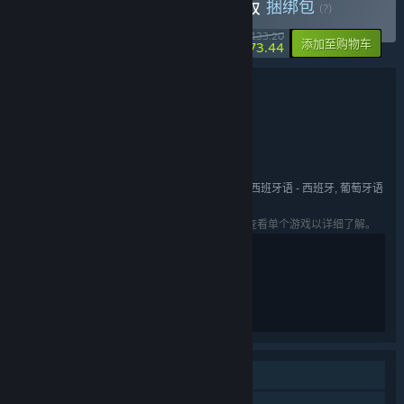
购买 苍翼：混沌效应 完整版
捆绑包
(?)
-45%
¥ 133.20
-10%
添加至购物车
¥ 73.44
捆绑包详情
苍翼：混沌效应 完整版
名称:
动作
冒险
独立
,
,
类型:
91Act
开发者:
成都格斗科技有限公司
发行商:
简体中文, 英语, 日语, 繁体中文, 法语, 德语, 西班牙语 - 西班牙, 葡萄牙语
语言:
- 巴西, 俄语, 韩语
列出的语言可能并非对所有礼包中的游戏可用。查看单个游戏以详细了解。
部分裸露
暴力元素
单人