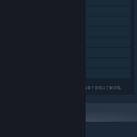
在线合作
局域网合作
同屏/分屏合作
同屏/分屏
DLC
蒸汽平台成就
蒸汽平台云
家庭共享
关于蒸汽平台
|
退款政策
|
软件许可服务协议
|
列出的功能可能并不支持礼包中的所有游戏。查看单个游戏以了解详情。
个人信息保护政策
|
个人信息出境告知书
|
不良内容举报投诉
|
侵权投诉
|
家长监护
微博
微信
© 2026 Valve Corporation 版权所有，完美世界已获授权。
所有商标均属于其在美国或其他国家的拥有者。