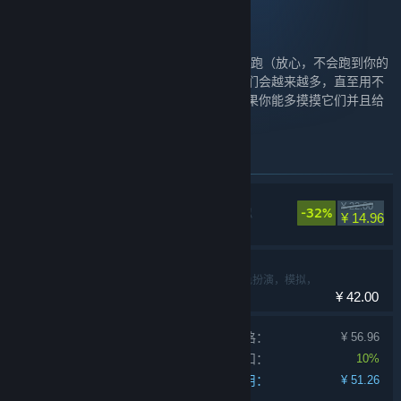
动物栏：桌面牧场
这是一群在你工作/学习时睡觉、挠痒痒、乱跑（放心，不会跑到你的
工作区域）的小动物。假如你善于经营，它们会越来越多，直至用不
同种类与花色霸占你的屏幕底部。当然，如果你能多摸摸它们并且给
它们喂点吃的，那就更好了。
此捆绑包中包含的物品
动物栏：桌面牧场
¥ 22.00
-32%
休闲，独立，模拟
¥ 14.96
猫神牧场
休闲，独立，角色扮演，模拟，
¥ 42.00
策略
单独产品购买价格：
¥ 56.96
捆绑包折扣：
10%
您的费用：
¥ 51.26