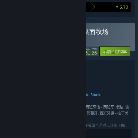
¥ 5.70
打包购买为您节省的金额
购买 猫神牧场 & 动物栏：桌面牧场
捆绑包
(?)
-11%
¥ 57.60
-10%
添加至购物车
¥ 51.26
捆绑包详情
猫神牧场 & 动物栏：桌面牧场
名称:
休闲
独立
模拟
角色扮演
策略
,
,
,
,
类型:
CaveLiquid
CrazyPotato Studio
,
开发者:
石家庄友曼网络科技有限公司
CrazyPotato Studio
,
发行商:
Gamersky Games
Cat God Ranch
,
系列:
英语, 日语, 简体中文, 繁体中文, 法语, 德语, 西班牙语 - 西班牙, 俄语, 波
语言:
兰语, 葡萄牙语 - 巴西, 韩语, 土耳其语, 葡萄牙语 - 葡萄牙, 西班牙语 - 拉丁美
洲
列出的语言可能并非对所有礼包中的游戏可用。查看单个游戏以详细了解。