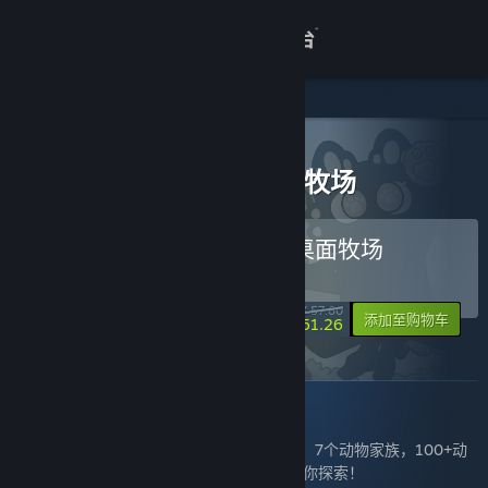
登录
商店
关于
所有产品
> 捆绑包详情
猫神牧场 & 动物栏：桌面牧场
客服
购买 猫神牧场 & 动物栏：桌面牧场
捆绑包
查看桌面版网站
(?)
-11%
¥ 57.60
-10%
添加至购物车
¥ 51.26
关于此捆绑包
猫神牧场
带领上百只“睿智”小动物给猫神大人上贡！！ 7个动物家族，100+动
物，10+猫神，100+道具，各种动物组合等你探索！