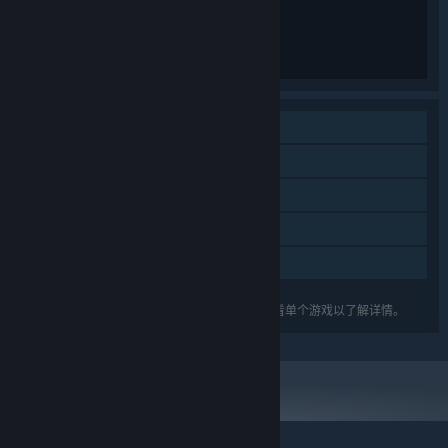
单人
蒸汽平台成就
蒸汽平台云
蒸汽平台排行榜
家庭共享
关于蒸汽平台
|
退款政策
|
软件许可服务协议
|
列出的功能可能并不支持礼包中的所有游戏。查看单个游戏以了解详情。
个人信息保护政策
|
个人信息出境告知书
|
不良内容举报投诉
|
侵权投诉
|
家长监护
微博
微信