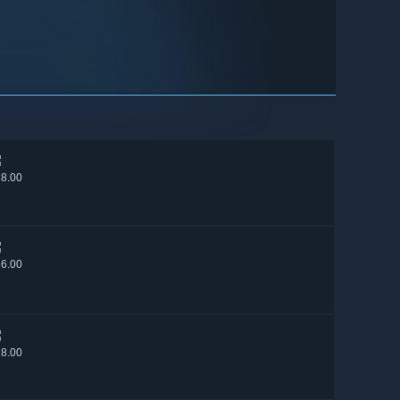
38.00
36.00
18.00