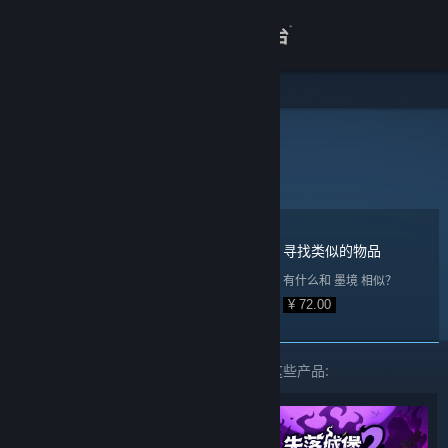
登录
商店
关于
推荐
>
相似物品
墨境
客服
寻找类似的物品
查看桌面版网站
有什么和 墨境 相似？
¥ 72.00
被用户频繁应用于 墨境 的标签也被应用于这些产品: