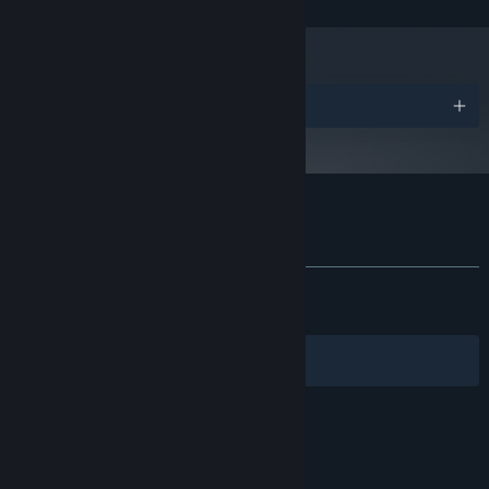
380 (2048 VRAM)
需要 3 GB 可用空间
存储空间:
2024 年 1 月 1 日（PT）起，蒸汽平台客户端将仅支持 Windows 10 及更新版
*
百组强力法术，自由编织炫酷魔法
本。
奖项
与魔王的战斗需要竭尽全力，发挥想象力与智慧，你可以通过合理组
合共百种奇妙法术，碰撞出意想不到的惊人效果和绚丽魔法，召唤
师、元素法师、近战法师？连制作人都想不到你的通关方式！
魔法工艺 的顾客评测
查看语言细分表
关于用户评测
您的偏好
发布至今：
特别好评
(14,947 篇中的 92%)
关于蒸汽平台
|
退款政策
|
软件许可服务协议
|
最近：
特别好评
(130 篇中的 93%)
个人信息保护政策
|
个人信息出境告知书
|
不良内容举报投诉
|
侵权投诉
|
家长监护
筛选条件
简体中文
微博
微信
© 2026 Valve Corporation 版权所有，完美世界已获授权。
所有商标均属于其在美国或其他国家的拥有者。