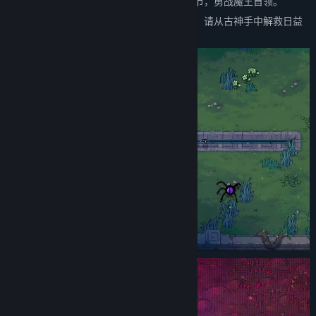
重重密林、炼狱或是时空缝隙，跨越五大章节，勇战魔王首领。
邪恶而魔性的生物们将为你的旅途布下阻拦，请从古神手中解救日益
腐化的世界吧！