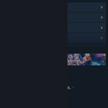
查看蒸汽平台成就
(15)
浏览社区中心
查看更新记录
阅读相关新闻
展开阅读
名称:
魔法工艺
类型:
动作
,
冒险
,
独立
,
角色扮演
在蒸汽平台上查看“bilibili”全系列作品
发行日期:
2026 年 2 月 6 日
抢先体验发行日期:
2023 年 11 月 1 日
评测
“毕竟从大炮巨舰来说，哪怕只是多，也是最朴实的美。”
8/10 –
旅法师营地
8.5/10 –
游戏智库