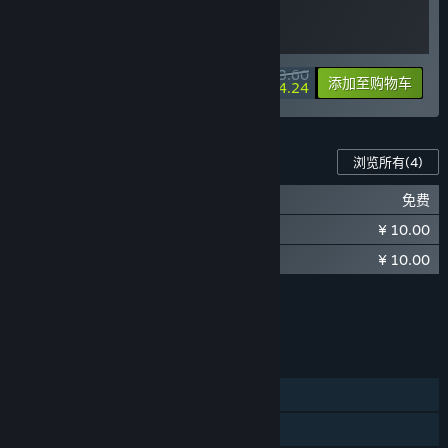
¥ 93.60
-10%
-10%
捆绑包信息
添加至购物车
¥ 84.24
此游戏的内容
浏览所有
(4)
魔法工艺 潜水员戴夫
免费
¥ 10.00
魔法工艺 - 万圣派对
¥ 10.00
魔法工艺 - 新春贺岁
显示 3 个（共 4 个）
浏览所有
(4)
功能
单人
蒸汽平台成就