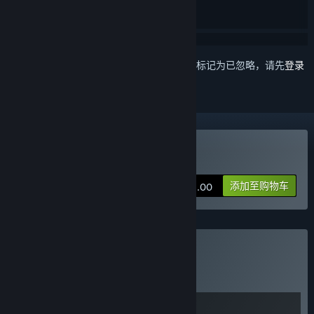
想要将此项目添加至您的愿望单、关注它或标记为已忽略，请先
登录
购买 魔法工艺Magicraft
添加至购物车
¥ 52.00
购买 Magic Snow
捆绑包
(?)
购买此捆绑包，所有 2 个项目立省 10%！