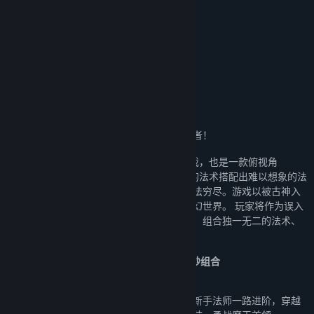
8.5/10 –
情报姬
魔法工艺 × 潜水员戴夫 免费DLC现已上线！
关于此游戏
传说！拔出法杖的人将会成为拯救世界的勇者！
《魔法工艺》是一款魔法动作Roguelike游戏，也是一款俯视角
Roguelike法术构筑类游戏，利用各种各样的法术搭配出难以想象的法
术效果，超高自由度的构建就连开发者也无法穷尽。游戏以被古神入
侵的世界为核心，打造了一个架空的魔法奇幻世界。 玩家将作为误入
此世界又拔出了传说法杖的勇者，讨伐怪物、组合独一无二的法术、
击败古神、拯救这个被古神入侵的世界！
Q版暗黑恶搞风，魔法世界与动作肉鸽的奇妙组合
「Magic：从马桶开始的异世界生活？」
踏上盘踞着强大魔物的异世界大陆，你将从新手法师一路进阶，穿越