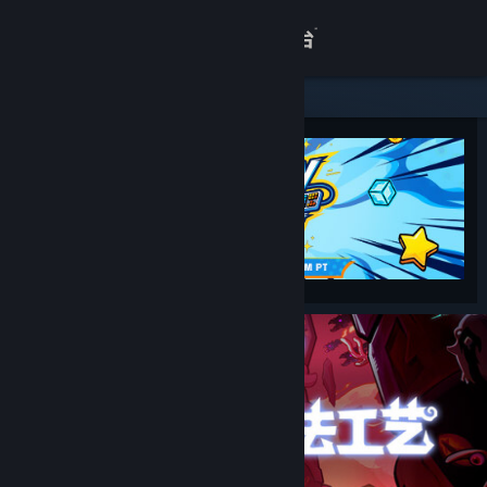
登录
商店
关于
客服
查看桌面版网站