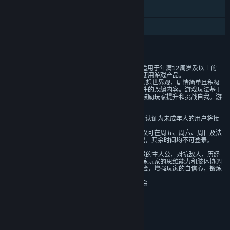
蒸汽平台云
家庭共享
评价
1)本游戏是一款角色扮演类游戏，适用于年满12周岁及以上的
用户，建议未成年人在家长监护下使用游戏产品。
2）本游戏基于架空的故事背景和幻想世界观，剧情简单且积极
向上，没有基于真实历史和现实事件的改编内容。游戏玩法基于
肢体操作，设有多重随机性关卡，鼓励玩家提升和挑战自我。游
戏中无陌生人社交系统。
3）本游戏中有用户实名认证系统，认证为未成年人的用户将接
受以下管理：
游戏中无收费内容。未成年人用户仅可在周五、周六、周日及法
定节假日每日20时至21时登录游戏，其余时间均不可登录。
4）本游戏中玩家扮演误入陌生环境的主人公，对抗敌人，历经
考验拯救被压迫的民众。有助于锻炼玩家的思维能力和肢体协调
能力，能够带给玩家积极的学习体验，增强玩家的自信心，锻炼
玩家的毅力。
分级机构：中国音像与数字出版协会
年龄分级机构：中国音像与数字出版协会
链接与信息