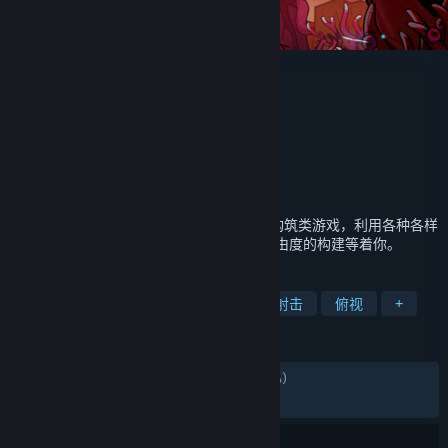
魔法工艺
Wave Games
开发者
bilibili
发行商
bilibili
运营商
ISBN 978-7-498-14343-3
出版物号
发行日期
2026 年 2 月 6 日
《魔法工艺》是一款俯视角Roguelike法术构筑类游戏，利用各种各样
的法术搭配出难以想象的法术效果，超高自由度的构建等着你。
标签
动作类 Rogue
轻度 Rogue
弹幕射击
俯视
+
评测
发布至今：
特别好评
(14,947 篇中的 92%)
最近：
特别好评
(130 篇中的 93%)